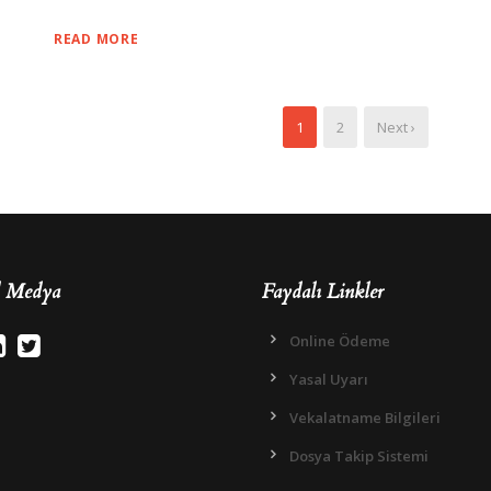
READ MORE
1
2
Next ›
l Medya
Faydalı Linkler
Online Ödeme
Yasal Uyarı
Vekalatname Bilgileri
Dosya Takip Sistemi