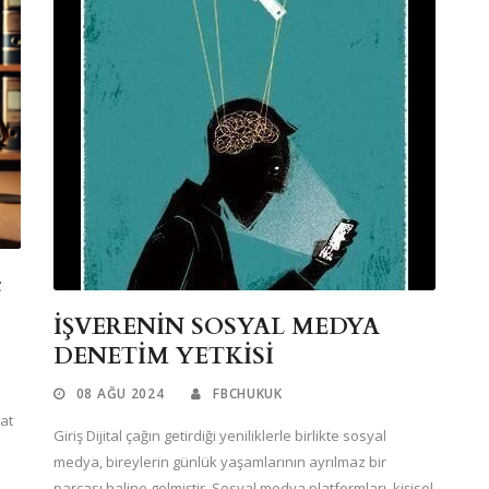
t
İŞVERENİN SOSYAL MEDYA
DENETİM YETKİSİ
08 AĞU 2024
FBCHUKUK
kat
Giriş Dijital çağın getirdiği yeniliklerle birlikte sosyal
medya, bireylerin günlük yaşamlarının ayrılmaz bir
parçası haline gelmiştir. Sosyal medya platformları, kişisel