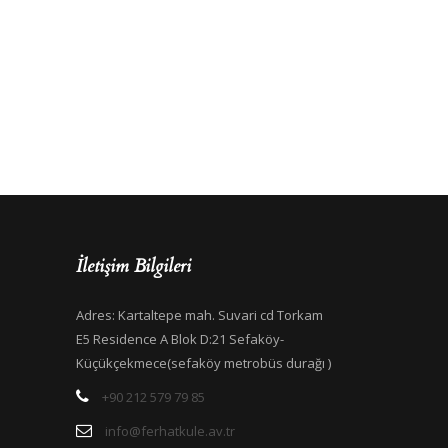
İletişim Bilgileri
Adres: Kartaltepe mah. Suvari cd Torkam
E5 Residence A Blok D:21 Sefaköy-
Küçükçekmece(sefaköy metrobüs durağı )
+90 212 579 79 85
info@ferhatkule.av.tr