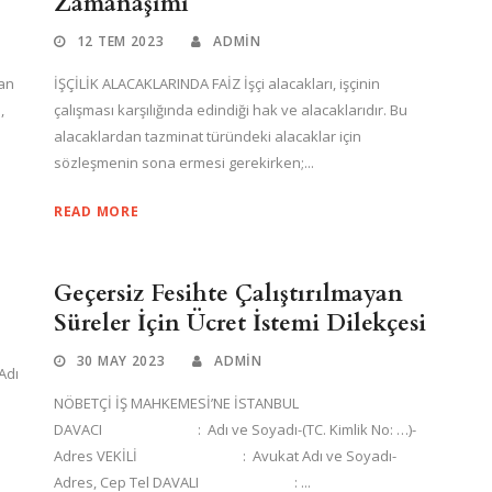
Zamanaşımı
12 TEM 2023
ADMIN
dan
İŞÇİLİK ALACAKLARINDA FAİZ İşçi alacakları, işçinin
,
çalışması karşılığında edindiği hak ve alacaklarıdır. Bu
alacaklardan tazminat türündeki alacaklar için
sözleşmenin sona ermesi gerekirken;...
READ MORE
Geçersiz Fesihte Çalıştırılmayan
Süreler İçin Ücret İstemi Dilekçesi
30 MAY 2023
ADMIN
dı
NÖBETÇİ İŞ MAHKEMESİ’NE İSTANBUL
DAVACI : Adı ve Soyadı-(TC. Kimlik No: …)-
Adres VEKİLİ : Avukat Adı ve Soyadı-
Adres, Cep Tel DAVALI : ...