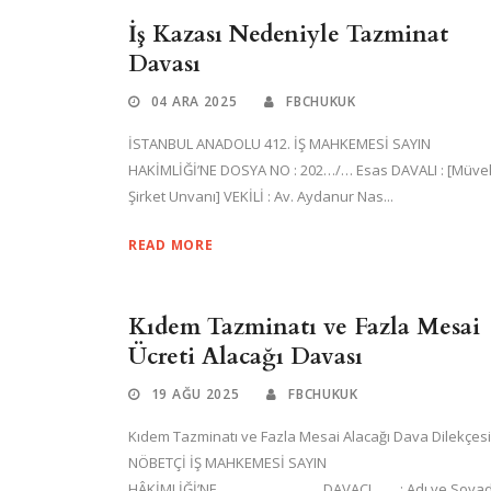
İş Kazası Nedeniyle Tazminat
Davası
04 ARA 2025
FBCHUKUK
İSTANBUL ANADOLU 412. İŞ MAHKEMESİ SAYIN
HAKİMLİĞİ’NE DOSYA NO : 202…/… Esas DAVALI : [Müvek
Şirket Unvanı] VEKİLİ : Av. Aydanur Nas...
READ MORE
Kıdem Tazminatı ve Fazla Mesai
Ücreti Alacağı Davası
19 AĞU 2025
FBCHUKUK
Kıdem Tazminatı ve Fazla Mesai Alacağı Dava Dilekçesi
NÖBETÇİ İŞ MAHKEMESİ SAYIN
HÂKİMLİĞİ’NE…………………….. DAVACI : Adı ve Soyad