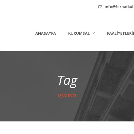
info@ferhatkule
ANASAYFA
KURUMSAL
FAALIYETLERI
Tag
işveren