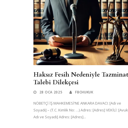
Haksız Fesih Nedeniyle Tazmina
Talebi Dilekçesi
28 OCA 2025
FBCHUKUK
NÖBETÇİ İŞ MAHKEMESİ’NE ANKARA DAVACI: [Adı ve
Soyadı] – (T.C. Kimlik No: …) Adres: [Adres] VEKİLİ: [Avu
Adı ve Soyadı] Adres: [Adres]...