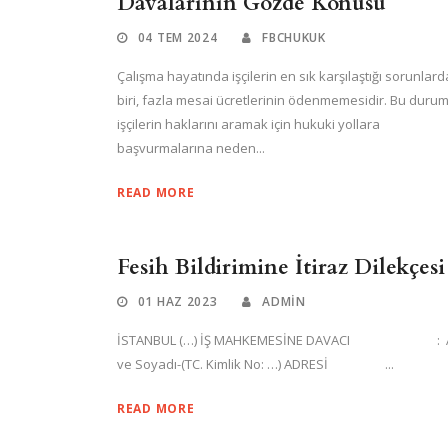
Davalarının Gözde Konusu
04 TEM 2024
FBCHUKUK
Çalışma hayatında işçilerin en sık karşılaştığı sorunlar
biri, fazla mesai ücretlerinin ödenmemesidir. Bu durum
işçilerin haklarını aramak için hukuki yollara
başvurmalarına neden...
READ MORE
Fesih Bildirimine İtiraz Dilekçesi
01 HAZ 2023
ADMIN
İSTANBUL (…) İŞ MAHKEMESİNE DAVACI : A
ve Soyadı-(TC. Kimlik No: …) ADRESİ ...
READ MORE