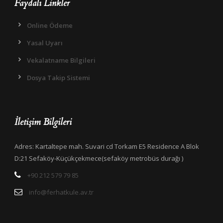
Faydalı Linkler
Online Ödeme
Yasal Uyarı
Vekalatname Bilgileri
Dosya Takip Sistemi
İletişim Bilgileri
Adres: Kartaltepe mah. Suvari cd Torkam E5 Residence A Blok
D:21 Sefaköy-Küçükçekmece(sefaköy metrobüs durağı )
+90 212 579 79 85
info@ferhatkule.av.tr