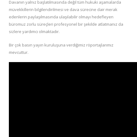
Davanın yalnız başlatılmasında değil tüm hukuki aşamalarda
müvekkillerin bilgilendirilmesi ve dava sürecine dair merak
edenlerin paylaşılmasında ulaşılabilir olmayı hedefleyen
büromuz zorlu süreçleri profesyonel bir şekilde atlatmanız da
sizlere yardımcı olmaktadır.
Bir çok basın yayın kuruluşuna verdiğimiz röportajlarımız
mevcuttur.