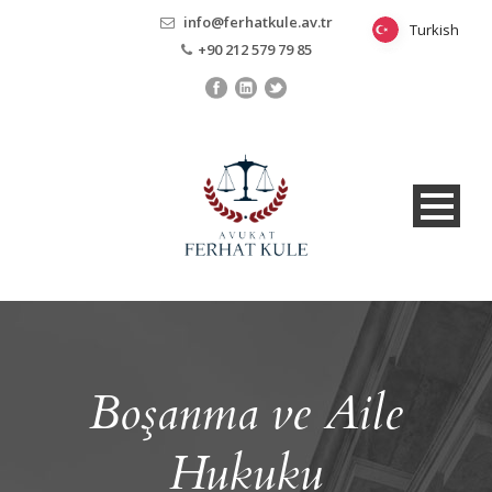
info@ferhatkule.av.tr
Turkish
Turkish
+90 212 579 79 85
Boşanma ve Aile
Hukuku