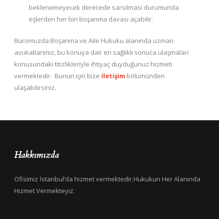
beklenemeyecek derecede sarsılması durumunda
eşlerden her biri boşanma davası açabilir.
Büromuzda Boşanma ve Aile Hukuku alanında uzman
avukatlarımız, bu konuya dair en sağlıklı sonuca ulaşmaları
konusundaki titizlikleriyle ihtiyaç duyduğunuz hizmeti
vermektedir. Bunun için bize
iletişim
bölümünden
ulaşabilirsiniz.
Hakkımızda
Ofisimiz İstanbul’da hizmet vermektedir.Hukukun Her Alanında
Hizmet Vermekteyiz.