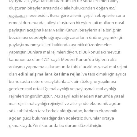
uyuşmazlık yaşanan konulardan biri de sona erdirilen aileyi
oluşturan bireyler arasındaki aile hukukundan doğan
mal
paylaşımı
meselesidir. Buna göre ailenin çeşitli sebeplerle sona
ermesi durumunda, aileyi oluşturan bireylere ait malların nasıl
paylaştırılacağına karar verilir. Kanun, bireylerin aile birliğinin
bozulması sebebiyle uğrayacağı zararların önüne geçmek için
paylaştırmanın şekilleri hakkında ayrıntılı düzenlemeler
yapmıştır. Bunlara mal rejimleri diyoruz. Bu konudaki mevcut
kanunumuz olan 4721 sayılı Medeni Kanun’da kişilerin aksi
anlaşma yapmaması durumunda tabi olacakları yasal mal rejimi
olan
edinilmiş mallara katılma rejimi
ve tabi olmak için ayrıca
bu hususta notere onaylattırılacak bir sözleşme yapılması
gereken mal ortaklığı, mal ayrılığı ve paylaşmalı mal ayrılığı
rejimleri öngörülmüştür. 743 sayılı eski Medeni Kanun’da yasal
mal rejimi mal ayrılığı rejimiydi ve aile içinde ekonomik açıdan
söz sahibi olan taraf erkek olduğundan, kadının ekonomik
açıdan gücü bulunmadığından adaletsiz durumlar ortaya
çıkmaktaydı. Yeni kanunda bu durum düzeltilmiştir.