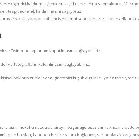
p ederek gerekli kaldırtma işlemlerinizi şirketiniz adına yapmaktadır. Mar
leri tespit edilerek kaldırılmasını sağlıyoruz.
rduruyor ve uluslararası tahkim işlemlerini sonuçlandırarak alan adlarının s
a
ok ve Twitter hesaplarının kapatılmasını sağlayabiliriz.
er ve fotoğrafların kaldırılmasını sağlayabiliriz.
 kişisel haklarınızı ihlal eden, şirketinizi küçük düşürücü ya da tehdit, taciz, 
zere bizim hukukumuzda da bireyin özgürlüğü esas alınır. Ancak elbette b
umlarının bazıları, kanunen belli cezalara bağlanmış suçlar olarak karşımıza 