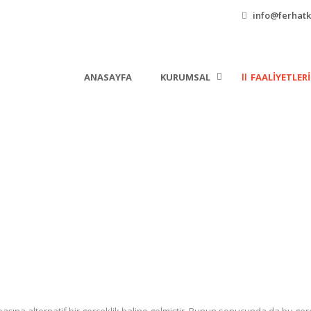
info@ferhatk
ANASAYFA
KURUMSAL
FAALIYETLER
Bilişim Hukuki