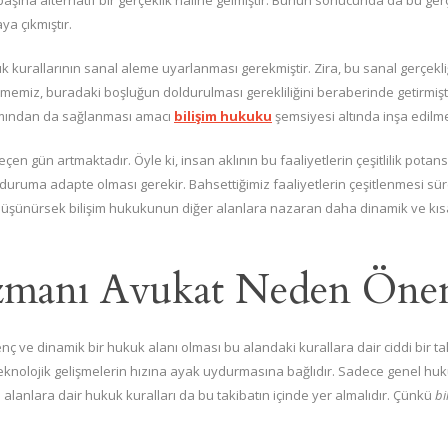
lı başına alternatif bir gerçeklik haline gelmiştir. Bunun sonucunda da bu ger
ya çıkmıştır.
kurallarının sanal aleme uyarlanması gerekmiştir. Zira, bu sanal gerçekli
ilmemiz, buradaki boşluğun doldurulması gerekliliğini beraberinde getirm
kımından da sağlanması amacı
bilişim hukuku
şemsiyesi altında inşa edilmey
çen gün artmaktadır. Öyle ki, insan aklının bu faaliyetlerin çeşitlilik potan
 duruma adapte olması gerekir. Bahsettiğimiz faaliyetlerin çeşitlenmesi sür
şünürsek bilişim hukukunun diğer alanlara nazaran daha dinamik ve kısa 
zmanı Avukat Neden Önem
 ve dinamik bir hukuk alanı olması bu alandaki kurallara dair ciddi bir takib
eknolojik gelişmelerin hızına ayak uydurmasına bağlıdır. Sadece genel huku
 alanlara dair hukuk kuralları da bu takibatın içinde yer almalıdır. Çünkü
bi