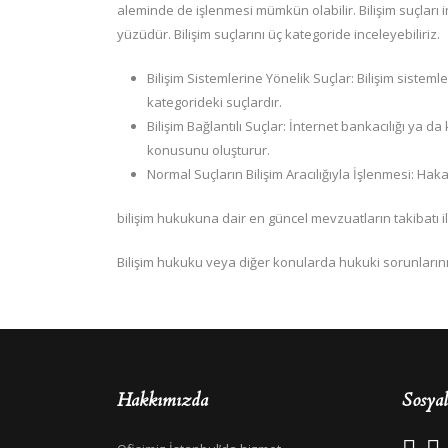
aleminde de işlenmesi mümkün olabilir. Bilişim suçları
yüzüdür. Bilişim suçlarını üç kategoride inceleyebiliriz.
Bilişim Sistemlerine Yönelik Suçlar: Bilişim sistem
kategorideki suçlardır.
Bilişim Bağlantılı Suçlar: İnternet bankacılığı ya da k
konusunu oluşturur.
Normal Suçların Bilişim Aracılığıyla İşlenmesi: Hakar
bilişim hukukuna dair en güncel mevzuatların takibatı i
Bilişim hukuku veya diğer konularda hukuki sorunlarını
Hakkımızda
Sosya