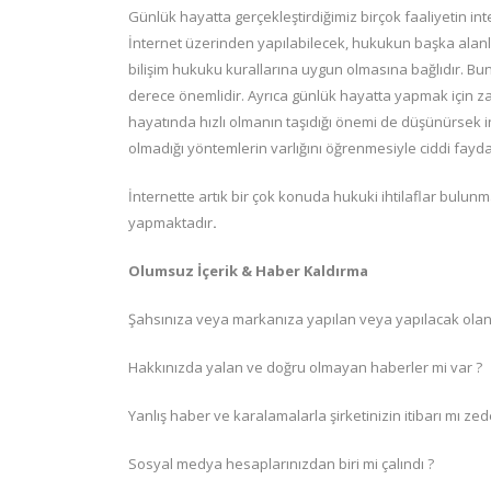
Günlük hayatta gerçekleştirdiğimiz birçok faaliyetin int
İnternet üzerinden yapılabilecek, hukukun başka alanla
bilişim hukuku kurallarına uygun olmasına bağlıdır. Bu
derece önemlidir. Ayrıca günlük hayatta yapmak için za
hayatında hızlı olmanın taşıdığı önemi de düşünürsek 
olmadığı yöntemlerin varlığını öğrenmesiyle ciddi fayda
İnternette artık bir çok konuda hukuki ihtilaflar bul
yapmaktadır
.
Olumsuz İçerik & Haber Kaldırma
Şahsınıza veya markanıza yapılan veya yapılacak olan ift
Hakkınızda yalan ve doğru olmayan haberler mi var ?
Yanlış haber ve karalamalarla şirketinizin itibarı mı zed
Sosyal medya hesaplarınızdan biri mi çalındı ?