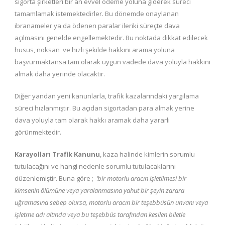
sigorta şirketleri bir an evvel ödeme yoluna giderek süreci
tamamlamak istemektedirler. Bu dönemde onaylanan
ibranameler ya da ödenen paralar ileriki süreçte dava
açılmasını genelde engellemektedir. Bu noktada dikkat edilecek
husus, noksan ve hızlı şekilde hakkını arama yoluna
başvurmaktansa tam olarak uygun vadede dava yoluyla hakkını
almak daha yerinde olacaktır.
Diğer yandan yeni kanunlarla, trafik kazalarındaki yargılama
süreci hızlanmıştır. Bu açıdan sigortadan para almak yerine
dava yoluyla tam olarak hakkı aramak daha yararlı
görünmektedir.
Karayolları Trafik Kanunu
, kaza halinde kimlerin sorumlu
tutulacağını ve hangi nedenle sorumlu tutulacaklarını
düzenlemiştir. Buna göre ;
‘bir motorlu aracın işletilmesi bir
kimsenin ölümüne veya yaralanmasına yahut bir şeyin zarara
uğramasına sebep olursa, motorlu aracın bir teşebbüsün unvanı veya
işletme adı altında veya bu teşebbüs tarafından kesilen biletle