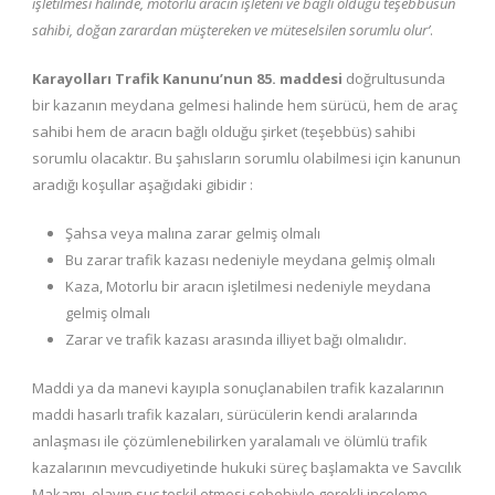
işletilmesi halinde, motorlu aracın işleteni ve bağlı olduğu teşebbüsün
sahibi, doğan zarardan müştereken ve müteselsilen sorumlu olur’
.
Karayolları Trafik Kanunu’nun 85. maddesi
doğrultusunda
bir kazanın meydana gelmesi halinde hem sürücü, hem de araç
sahibi hem de aracın bağlı olduğu şirket (teşebbüs) sahibi
sorumlu olacaktır. Bu şahısların sorumlu olabilmesi için kanunun
aradığı koşullar aşağıdaki gibidir :
Şahsa veya malına zarar gelmiş olmalı
Bu zarar trafik kazası nedeniyle meydana gelmiş olmalı
Kaza, Motorlu bir aracın işletilmesi nedeniyle meydana
gelmiş olmalı
Zarar ve trafik kazası arasında illiyet bağı olmalıdır.
Maddi ya da manevi kayıpla sonuçlanabilen trafik kazalarının
maddi hasarlı trafik kazaları, sürücülerin kendi aralarında
anlaşması ile çözümlenebilirken yaralamalı ve ölümlü trafik
kazalarının mevcudiyetinde hukuki süreç başlamakta ve Savcılık
Makamı, olayın suç teşkil etmesi sebebiyle gerekli inceleme