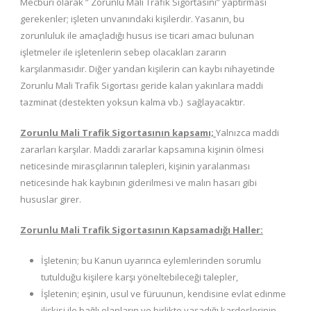
Mecburi olarak ” Zorunlu Mali Trafik Sigortasını” yaptırması
gerekenler; işleten unvanındaki kişilerdir. Yasanın, bu
zorunluluk ile amaçladığı husus ise ticari amacı bulunan
işletmeler ile işletenlerin sebep olacakları zararın
karşılanmasıdır. Diğer yandan kişilerin can kaybı nihayetinde
Zorunlu Mali Trafik Sigortası geride kalan yakınlara maddi
tazminat (destekten yoksun kalma vb.) sağlayacaktır.
Zorunlu Mali Trafik Sigortasının kapsamı;
Yalnızca maddi
zararları karşılar. Maddi zararlar kapsamına kişinin ölmesi
neticesinde mirasçılarının talepleri, kişinin yaralanması
neticesinde hak kaybının giderilmesi ve malın hasarı gibi
hususlar girer.
Zorunlu Mali Trafik Sigortasının Kapsamadığı Haller:
İşletenin; bu Kanun uyarınca eylemlerinden sorumlu
tutulduğu kişilere karşı yöneltebileceği talepler,
İşletenin; eşinin, usul ve füruunun, kendisine evlat edinme
ilişkisi ile bağlı olanların ve birlikte yaşadığı kardeşlerinin