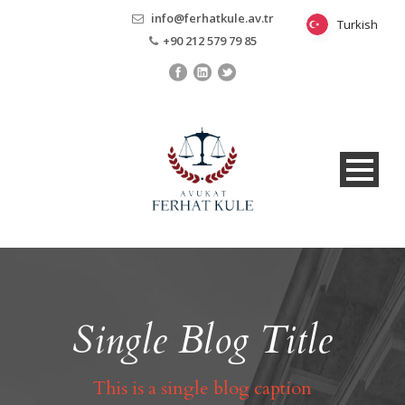
info@ferhatkule.av.tr
Turkish
Turkish
+90 212 579 79 85
Single Blog Title
This is a single blog caption