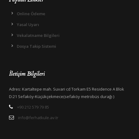
Online Ödeme
Yasal Uyarı
Vekalatname Bilgileri
Dosya Takip Sistemi
İletişim Bilgileri
Adres: Kartaltepe mah. Suvari cd Torkam E5 Residence A Blok
D:21 Sefaköy-Küçükçekmece(sefaköy metrobüs durağı )
+90 212 579 79 85
info@ferhatkule.av.tr