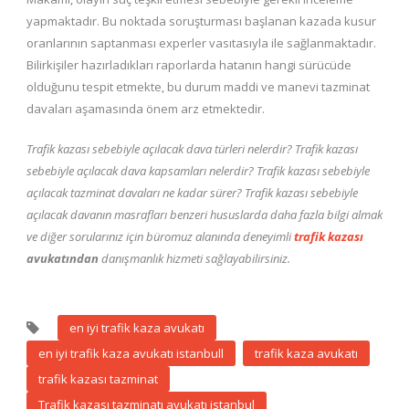
yapmaktadır. Bu noktada soruşturması başlanan kazada kusur
oranlarının saptanması experler vasıtasıyla ile sağlanmaktadır.
Bilirkişiler hazırladıkları raporlarda hatanın hangi sürücüde
olduğunu tespit etmekte, bu durum maddi ve manevi tazminat
davaları aşamasında önem arz etmektedir.
Trafik kazası sebebiyle açılacak dava türleri nelerdir? Trafik kazası
sebebiyle açılacak dava kapsamları nelerdir? Trafik kazası sebebiyle
açılacak tazminat davaları ne kadar sürer? Trafik kazası sebebiyle
açılacak davanın masrafları benzeri hususlarda daha fazla bilgi almak
ve diğer sorularınız için büromuz alanında deneyimli
trafik kazası
avukatından
danışmanlık hizmeti sağlayabilirsiniz.
en iyi trafik kaza avukatı
en iyi trafik kaza avukatı istanbull
trafik kaza avukatı
trafik kazası tazminat
Trafik kazası tazminatı avukatı istanbul