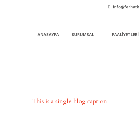
info@ferhatk
ANASAYFA
KURUMSAL
FAALIYETLER
Single Blog Title
This is a single blog caption