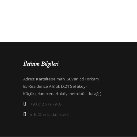
İletişim Bilgileri
Adres: Kartaltepe mah. Suvari cd Torkam
E5 Residence A Blok D:21 Sefaköy-
Küçükçekmece(sefaköy metrobüs durağı )
+90 212 579 79 85
info@ferhatkule.av.tr