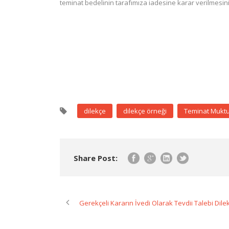
teminat bedelinin tarafımıza iadesine karar verilmesini
dilekçe
dilekçe örneği
Teminat Mukt
Share Post:
Gerekçeli Kararın İvedi Olarak Tevdii Talebi Dile