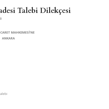
esi Talebi Dilekçesi
0
TİCARET MAHKEMESİ’NE
ANKARA
alebi