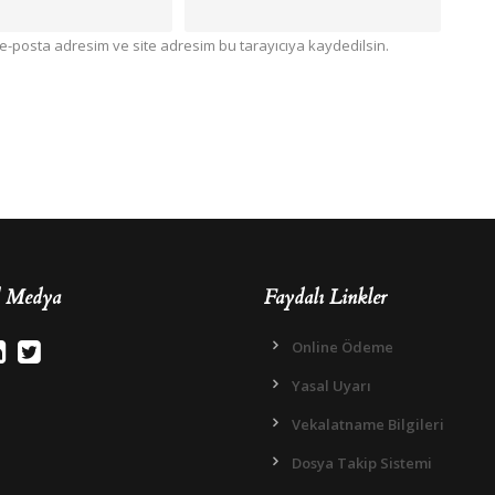
e-posta adresim ve site adresim bu tarayıcıya kaydedilsin.
l Medya
Faydalı Linkler
Online Ödeme
Yasal Uyarı
Vekalatname Bilgileri
Dosya Takip Sistemi