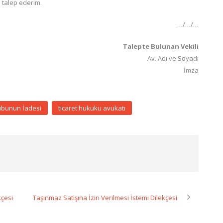
 talep ederim.
…/…/…
Talepte Bulunan Vekili
Av. Adı ve Soyadı
İmza
ubunun İadesi
ticaret hukuku avukatı
kçesi
Taşınmaz Satışına İzin Verilmesi İstemi Dilekçesi