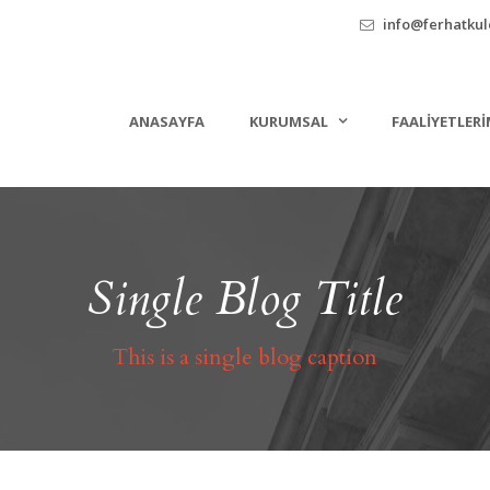
info@ferhatkule
ANASAYFA
KURUMSAL
FAALIYETLERI
Single Blog Title
This is a single blog caption