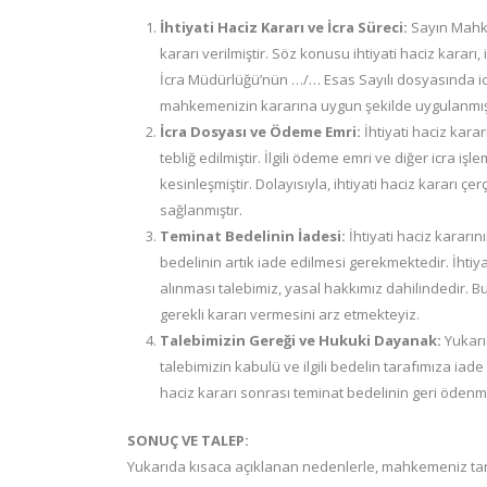
İhtiyati Haciz Kararı ve İcra Süreci:
Sayın Mahke
kararı verilmiştir. Söz konusu ihtiyati haciz kararı,
İcra Müdürlüğü’nün …/… Esas Sayılı dosyasında icra 
mahkemenizin kararına uygun şekilde uygulanmışt
İcra Dosyası ve Ödeme Emri:
İhtiyati haciz kar
tebliğ edilmiştir. İlgili ödeme emri ve diğer icra 
kesinleşmiştir. Dolayısıyla, ihtiyati haciz kararı çe
sağlanmıştır.
Teminat Bedelinin İadesi:
İhtiyati haciz karar
bedelinin artık iade edilmesi gerekmektedir. İhtiya
alınması talebimiz, yasal hakkımız dahilindedir. 
gerekli kararı vermesini arz etmekteyiz.
Talebimizin Gereği ve Hukuki Dayanak:
Yukarı
talebimizin kabulü ve ilgili bedelin tarafımıza iad
haciz kararı sonrası teminat bedelinin geri ödenmesi 
SONUÇ VE TALEP:
Yukarıda kısaca açıklanan nedenlerle, mahkemeniz taraf