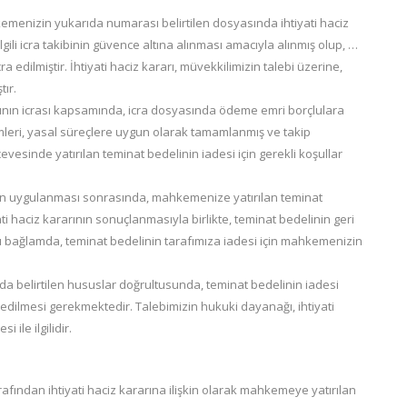
menizin yukarıda numarası belirtilen dosyasında ihtiyati haciz
 ilgili icra takibinin güvence altına alınması amacıyla alınmış olup, …
edilmiştir. İhtiyati haciz kararı, müvekkilimizin talebi üzerine,
ır.
arının icrası kapsamında, icra dosyasında ödeme emri borçlulara
işlemleri, yasal süreçlere uygun olarak tamamlanmış ve takip
rçevesinde yatırılan teminat bedelinin iadesi için gerekli koşullar
ının uygulanması sonrasında, mahkemenize yatırılan teminat
ti haciz kararının sonuçlanmasıyla birlikte, teminat bedelinin geri
Bu bağlamda, teminat bedelinin tarafımıza iadesi için mahkemenizin
da belirtilen hususlar doğrultusunda, teminat bedelinin iadesi
e edilmesi gerekmektedir. Talebimizin hukuki dayanağı, ihtiyati
ile ilgilidir.
ından ihtiyati haciz kararına ilişkin olarak mahkemeye yatırılan