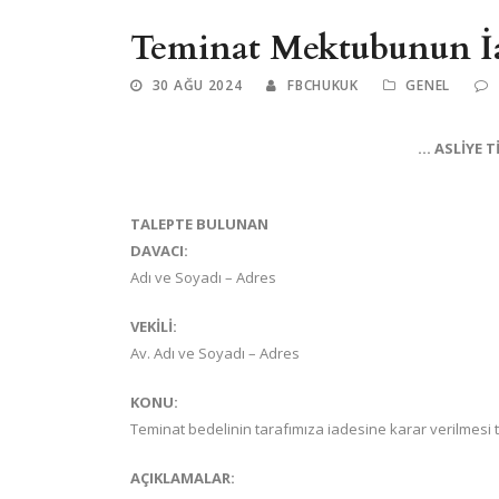
Teminat Mektubunun İad
30 AĞU 2024
FBCHUKUK
GENEL
… ASLİYE 
TALEPTE BULUNAN
DAVACI:
Adı ve Soyadı – Adres
VEKİLİ:
Av. Adı ve Soyadı – Adres
KONU:
Teminat bedelinin tarafımıza iadesine karar verilmesi t
AÇIKLAMALAR: