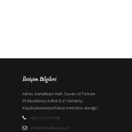
İletişim Bilgileri
Adres: Kartaltepe mah. Suvari cd Torkam
E5 Residence A Blok D:21 Sefaköy-
Küçükçekmece(sefaköy metrobüs durağı )
+90 212 579 79 85
info@ferhatkule.av.tr