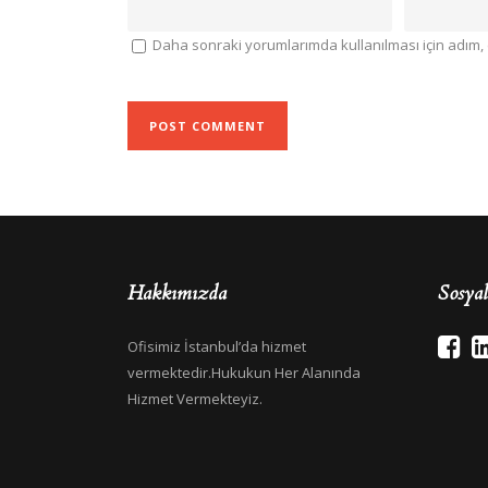
Daha sonraki yorumlarımda kullanılması için adım, 
Hakkımızda
Sosya
Ofisimiz İstanbul’da hizmet
vermektedir.Hukukun Her Alanında
Hizmet Vermekteyiz.