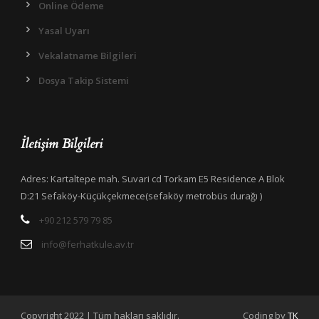
Online Ödeme
Yasal Uyarı
Vekalatname Bilgileri
Dosya Takip Sistemi
İletişim Bilgileri
Adres: Kartaltepe mah. Suvari cd Torkam E5 Residence A Blok
D:21 Sefaköy-Küçükçekmece(sefaköy metrobüs durağı )
+90 212 579 79 85
info@ferhatkule.av.tr
Copyright 2022 | Tüm hakları saklıdır.
Coding by
TK