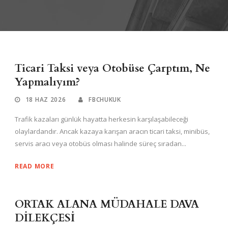
Ticari Taksi veya Otobüse Çarptım, Ne
Yapmalıyım?
18 HAZ 2026
FBCHUKUK
Trafik kazaları günlük hayatta herkesin karşılaşabileceği
olaylardandır. Ancak kazaya karışan aracın ticari taksi, minibüs,
servis aracı veya otobüs olması halinde süreç sıradan...
READ MORE
ORTAK ALANA MÜDAHALE DAVA
DİLEKÇESİ