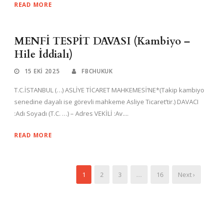
READ MORE
MENFİ TESPİT DAVASI (Kambiyo –
Hile İddialı)
15 EKI 2025
FBCHUKUK
T.C.İSTANBUL (…) ASLİYE TİCARET MAHKEMESİ’NE*(Takip kambiyo
senedine dayalı ise görevli mahkeme Asliye Ticaret’tir.) DAVACI
:Adı Soyadı (T.C. …) – Adres VEKİLİ :Av....
READ MORE
1
2
3
…
16
Next ›