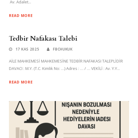
Av. Adalet...
READ MORE
Tedbir Nafakası Talebi
17 KAS 2025
FBCHUKUK
AİLE MAHKEMESİ MAHKEMESİNE TEDBİR NAFAKASI TALEPLİDİR
DAVACI : M.Y. (T.C. Kimlik No: …) Adres : … / … VEKİLİ : Av. Y.Y...
READ MORE