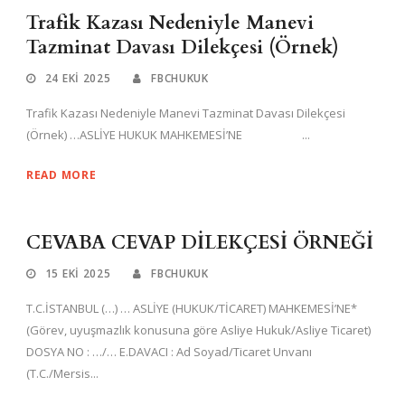
Trafik Kazası Nedeniyle Manevi
Tazminat Davası Dilekçesi (Örnek)
24 EKI 2025
FBCHUKUK
Trafik Kazası Nedeniyle Manevi Tazminat Davası Dilekçesi
(Örnek) …ASLİYE HUKUK MAHKEMESİ’NE ...
READ MORE
CEVABA CEVAP DİLEKÇESİ ÖRNEĞİ
15 EKI 2025
FBCHUKUK
T.C.İSTANBUL (…) … ASLİYE (HUKUK/TİCARET) MAHKEMESİ’NE*
(Görev, uyuşmazlık konusuna göre Asliye Hukuk/Asliye Ticaret)
DOSYA NO : …/… E.DAVACI : Ad Soyad/Ticaret Unvanı
(T.C./Mersis...