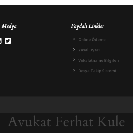
l Medya
Faydalı Linkler
Online Ödeme
Yasal Uyarı
Vekalatname Bilgileri
Dosya Takip Sistemi
Avukat Ferhat Kule