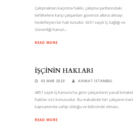
Çalışmaktan kaçınma hakkı, çalışma şartlarındaki
tehlikelere karşı çalışanları güvence altına almayı
hedefleyen bir hak türüdür. 6331 sayılı İş Sağlığı ve
Güvenliği Kanun...
READ MORE
İŞÇİNİN HAKLARI
03 MAR 2020
AVUKAT ISTANBUL
4857 sayılı İş Kanunu’na göre çalışanların yasal birtakı
hakları söz konusudur. Bu makalede her çalışanın ka
kapsamında sahip olduğu ve bilincinde olması...
READ MORE