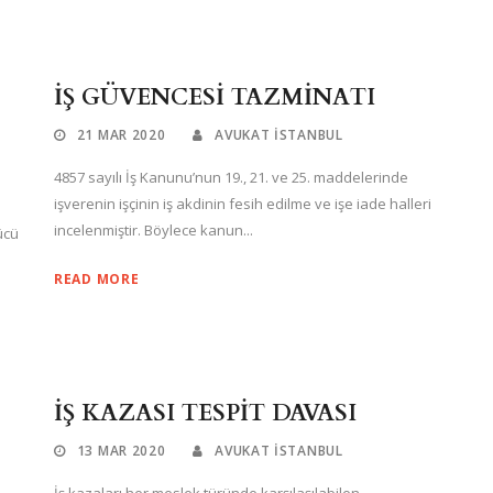
İŞ GÜVENCESİ TAZMİNATI
21 MAR 2020
AVUKAT ISTANBUL
4857 sayılı İş Kanunu’nun 19., 21. ve 25. maddelerinde
işverenin işçinin iş akdinin fesih edilme ve işe iade halleri
incelenmiştir. Böylece kanun...
ücü
READ MORE
İŞ KAZASI TESPİT DAVASI
13 MAR 2020
AVUKAT ISTANBUL