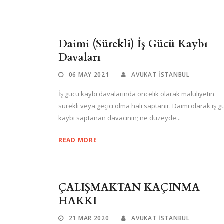
Daimi (Sürekli) İş Gücü Kaybı
Davaları
06 MAY 2021
AVUKAT ISTANBUL
İş gücü kaybı davalarında öncelik olarak maluliyetin
sürekli veya geçici olma hali saptanır. Daimi olarak iş g
kaybı saptanan davacının; ne düzeyde...
READ MORE
ÇALIŞMAKTAN KAÇINMA
HAKKI
21 MAR 2020
AVUKAT ISTANBUL