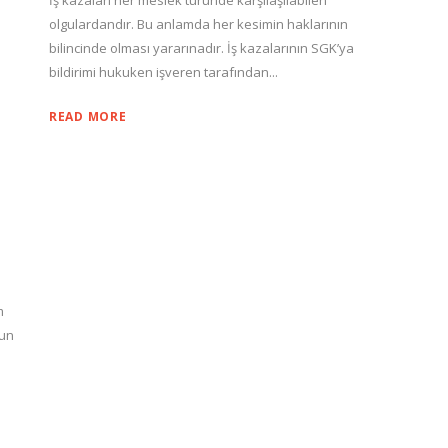
İş kazaları her meslek türünde karşılaşılabilen
olgulardandır. Bu anlamda her kesimin haklarının
bilincinde olması yararınadır. İş kazalarının SGK’ya
bildirimi hukuken işveren tarafından...
READ MORE
m
nun