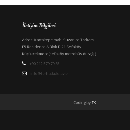
İletişim Bilgileri
Adres: Kartaltepe mah. Suvari cd Torkam
E5 Residence A Blok D:21 Sefaköy-
Küçükçekmece(sefaköy metrobüs durağı )
+90 212 579 79 85
info@ferhatkule.av.tr
Coding by
TK