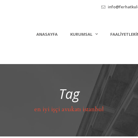
info@ferhatkule
ANASAYFA
KURUMSAL
FAALIYETLERI
Tag
en iyi işçi avukatı istanbul