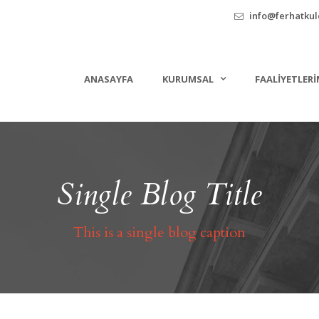
info@ferhatkule
ANASAYFA
KURUMSAL
FAALIYETLERI
Single Blog Title
This is a single blog caption