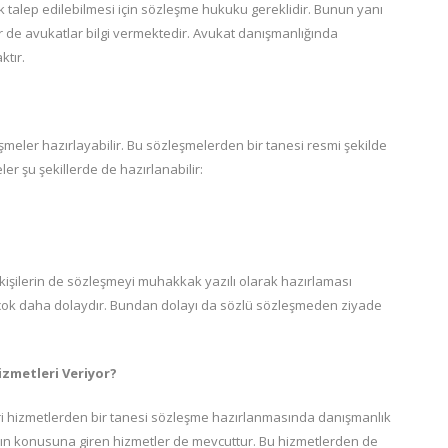
 talep edilebilmesi için sözleşme hukuku gereklidir. Bunun yanı
ir de avukatlar bilgi vermektedir. Avukat danışmanlığında
ktır.
şmeler hazırlayabilir. Bu sözleşmelerden bir tanesi resmi şekilde
er şu şekillerde de hazırlanabilir:
işilerin de sözleşmeyi muhakkak yazılı olarak hazırlaması
si çok daha dolaydır. Bundan dolayı da sözlü sözleşmeden ziyade
zmetleri Veriyor?
ri hizmetlerden bir tanesi sözleşme hazırlanmasında danışmanlık
nın konusuna giren hizmetler de mevcuttur. Bu hizmetlerden de