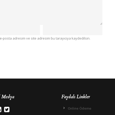
e-posta adresim ve site adresim bu tarayıcıya kaydedilsin.
l Medya
Faydalı Linkler
Online Ödeme