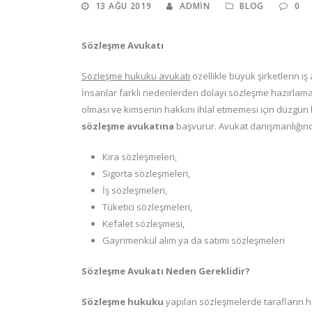
13 AĞU 2019
ADMIN
BLOG
0
Sözleşme Avukatı
Sözleşme hukuku avukatı
özellikle büyük şirketlerin i
İnsanlar farklı nedenlerden dolayı sözleşme hazırlam
olması ve kimsenin hakkını ihlal etmemesi için düzgün b
sözleşme avukatına
başvurur. Avukat danışmanlığınd
Kira sözleşmeleri,
Sigorta sözleşmeleri,
İş sözleşmeleri,
Tüketici sözleşmeleri,
Kefalet sözleşmesi,
Gayrimenkul alım ya da satımı sözleşmeleri
Sözleşme Avukatı Neden Gereklidir?
Sözleşme hukuku
yapılan sözleşmelerde tarafların h