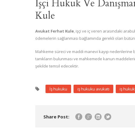
İşçi Hukuk Ve Danışman
Kule
Avukat Ferhat Kule
, işçi ve iç veren arasındaki arab
ödemelerin sağlanması bağlamında gerekli olan bütün h
Mahkeme süreci ve maddi manevi kayıp nedenlerine bağ
tanıkların bulunması ve mahkemede kanun maddelerine
şekilde temsil edecektir.
İş hukuku
iş hukuku avukatı
iş hukuk
Share Post: