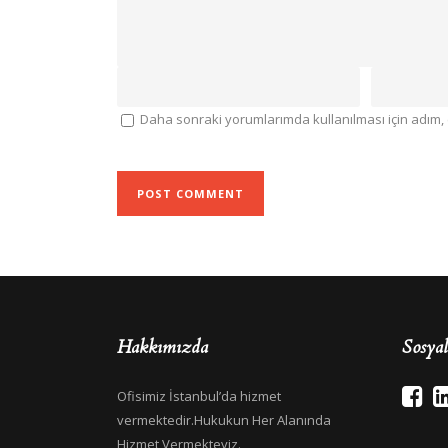
Daha sonraki yorumlarımda kullanılması için adım, 
Hakkımızda
Sosya
Ofisimiz İstanbul’da hizmet
vermektedir.Hukukun Her Alanında
Hizmet Vermekteyiz.