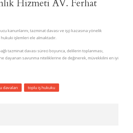
lık Hizmeti AV. Ferhat
ulucu kanunlarını, tazminat davası ve işçi kazasına yönelik
ukuki işlemleri ele almaktadır.
lı tazminat davası süreci boyunca, delilerin toplanması,
 dayanan savunma niteliklerine de değinerek, müvekkilini en iyi
u davaları
toplu iş hukuku