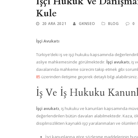
İşçi Hukuk Ve Danışman
Kule
20 ARA 2021
GKNSEO
BLOG
0
İşçi Avukatı
Türkiye’deki iş ve işçi hukuku kapsamında değerlendiril
asliye mahkemesinde görülmektedir.
İşçi avukatı
, iş
davalarında mahkeme sürecini takip etmek gibi sorumlu
85
üzerinden iletişime geçerek detaylı bilgi alabilirsiniz.
İş Ve İş Hukuku Kanunl
İşçi avukatı
, iş hukuku ve kanunları kapsamında müvekk
değerlendirilen bütün davaları alabilmektedir. Kaza, öl
disiplinsizlikten kaynaklı işçi yaralanmaları ve ölümleri
İşçi kanunlarına göre sözleşme maddelerinin husu