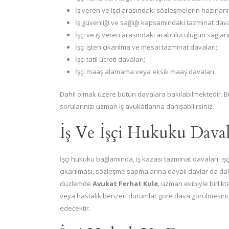
İş veren ve işçi arasındaki sözleşmelerin hazırlan
İş güvenliği ve sağlığı kapsamındaki tazminat dava
İşçi ve iş veren arasındaki arabuluculuğun sağlan
İşçi işten çıkarılma ve mesai tazminat davaları;
İşçi tatil ücreti davaları;
İşçi maaş alamama veya eksik maaş davaları
Dahil olmak üzere bütün davalara bakılabilmektedir.
sorularınızı uzman iş avukatlarına danışabilirsiniz.
İş Ve İşçi Hukuku Daval
İşçi hukuku bağlamında, iş kazası tazminat davaları, 
çıkarılması, sözleşme sapmalarına dayalı davlar da d
düzlemde
Avukat Ferhat Kule
, uzman ekibiyle birlikt
veya hastalık benzeri durumlar göre dava görülmesini bi
edecektir.