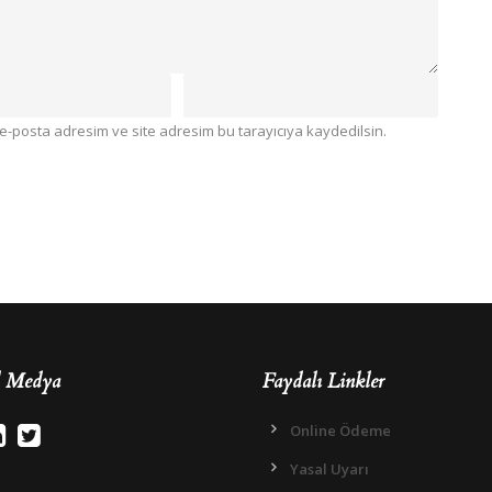
e-posta adresim ve site adresim bu tarayıcıya kaydedilsin.
l Medya
Faydalı Linkler
Online Ödeme
Yasal Uyarı