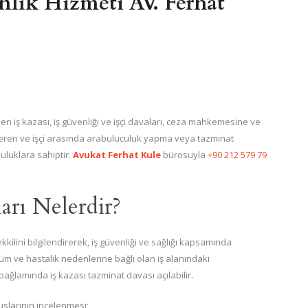
lık Hizmeti AV. Ferhat
en iş kazası, iş güvenliği ve işçi davaları, ceza mahkemesine ve
 veren ve işçi arasında arabuluculuk yapma veya tazminat
luklara sahiptir.
Avukat Ferhat Kule
bürosuyla
+90 212 579 79
arı Nelerdir?
ilini bilgilendirerek, iş güvenliği ve sağlığı kapsamında
üm ve hastalık nedenlerine bağlı olan iş alanındaki
 bağlamında iş kazası tazminat davası açılabilir.
slarının incelenmesi;