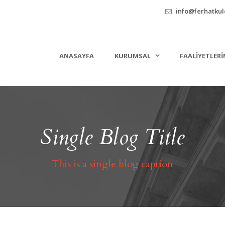
info@ferhatkule
ANASAYFA
KURUMSAL
FAALIYETLERI
Single Blog Title
This is a single blog caption