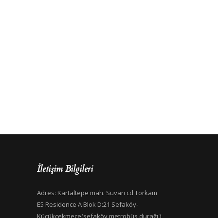
İletişim Bilgileri
Adres: Kartaltepe mah. Suvari cd Torkam
E5 Residence A Blok D:21 Sefaköy-
Küçükçekmece(sefaköy metrobüs durağı )