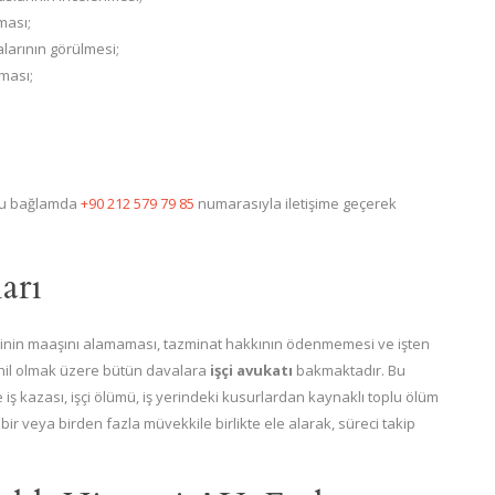
ması;
larının görülmesi;
ması;
 Bu bağlamda
+90 212 579 79 85
numarasıyla iletişime geçerek
arı
işçinin maaşını alamaması, tazminat hakkının ödenmemesi ve işten
ahil olmak üzere bütün davalara
işçi avukatı
bakmaktadır. Bu
e iş kazası, işçi ölümü, iş yerindeki kusurlardan kaynaklı toplu ölüm
r veya birden fazla müvekkile birlikte ele alarak, süreci takip