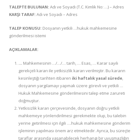
TALEPTE BULUNAN:
Adı ve Soyadı (T.C. Kimlik No: …) – Adres
KARŞI TARAF:
Adı ve Soyadı – Adres
TALEP KONUSU:
Dosyanın yetkili …hukuk mahkemesine
gönderilmesi istemi
AÇIKLAMALAR:
…
Mahkemesinin …/…/… tarih, … Esas, … Karar sayılı
gerekçeli kararı ile yetkisizlik kararı verilmiştir. Bu kararın
kesinleştiği tarihten itibaren
iki haftalık yasal sürede
,
dosyanın yargılamayı yapmak üzere görevli ve yetkili …
Hukuk Mahkemesine gönderilmesini talep etme zarureti
doğmuştur.
Yetkisizlik kararı çerçevesinde, dosyanın doğru yetkili
mahkemeye yönlendirilmesi gerekmekte olup, bu talebin
yerine getirilmesi için ilgili ….hukuk mahkemesine gönderim
işleminin yapılması önem arz etmektedir. Ayrıca, bu süreçte
taraflar arasında yaşanabilecek herhangi bir uyuşmazlığın