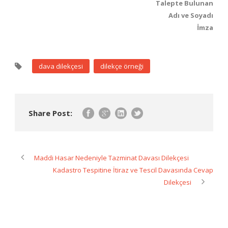
Talepte Bulunan
Adı ve Soyadı
İmza
dava dilekçesi
dilekçe örneği
Share Post:
Maddi Hasar Nedeniyle Tazminat Davası Dilekçesi
Kadastro Tespitine İtiraz ve Tescil Davasında Cevap
Dilekçesi