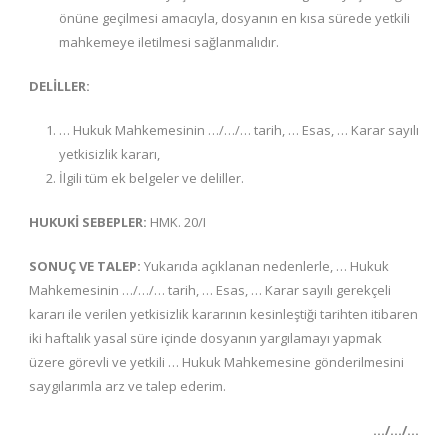
önüne geçilmesi amacıyla, dosyanın en kısa sürede yetkili
mahkemeye iletilmesi sağlanmalıdır.
DELİLLER:
… Hukuk Mahkemesinin …/…/… tarih, … Esas, … Karar sayılı
yetkisizlik kararı,
İlgili tüm ek belgeler ve deliller.
HUKUKİ SEBEPLER:
HMK. 20/I
SONUÇ VE TALEP:
Yukarıda açıklanan nedenlerle, … Hukuk
Mahkemesinin …/…/… tarih, … Esas, … Karar sayılı gerekçeli
kararı ile verilen yetkisizlik kararının kesinleştiği tarihten itibaren
iki haftalık yasal süre içinde dosyanın yargılamayı yapmak
üzere görevli ve yetkili … Hukuk Mahkemesine gönderilmesini
saygılarımla arz ve talep ederim.
…/…/…