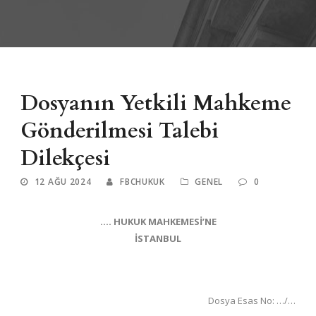
Dosyanın Yetkili Mahkeme
Gönderilmesi Talebi
Dilekçesi
12 AĞU 2024
FBCHUKUK
GENEL
0
…. HUKUK MAHKEMESİ’NE
İSTANBUL
Dosya Esas No: …/…