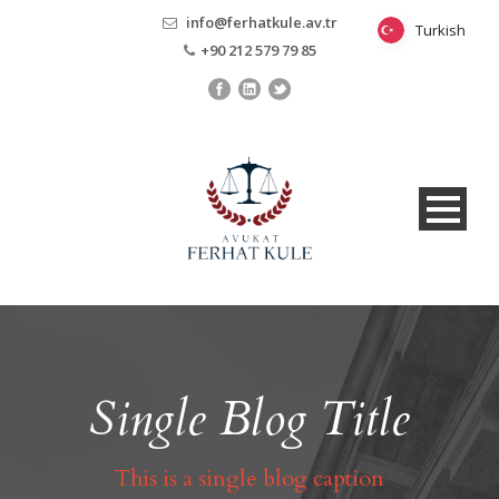
info@ferhatkule.av.tr
Turkish
Turkish
+90 212 579 79 85
Single Blog Title
This is a single blog caption