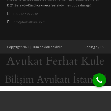
D:21 Sefaköy-Küçükçekmece(sefaköy metrobüs durağı )
+90 212 579 79 85
info@ferhatkule.av.tr
Copyright 2022 | Tüm hakları saklıdır.
Coding by
TK
Avukat Ferhat Kule
Bilişim Avukatı İstanbul
Avukata İhtiyacım var
Merhaba