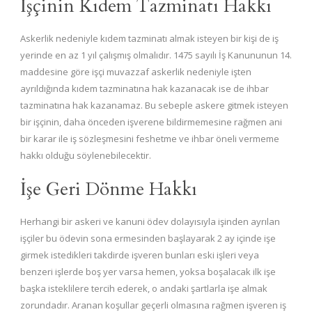
İşçinin Kıdem Tazminatı Hakkı
Askerlik nedeniyle kıdem tazminatı almak isteyen bir kişi de iş
yerinde en az 1 yıl çalışmış olmalıdır. 1475 sayılı İş Kanununun 14.
maddesine göre işçi muvazzaf askerlik nedeniyle işten
ayrıldığında kıdem tazminatına hak kazanacak ise de ihbar
tazminatına hak kazanamaz. Bu sebeple askere gitmek isteyen
bir işçinin, daha önceden işverene bildirmemesine rağmen ani
bir karar ile iş sözleşmesini feshetme ve ihbar öneli vermeme
hakkı olduğu söylenebilecektir.
İşe Geri Dönme Hakkı
Herhangi bir askeri ve kanuni ödev dolayısıyla işinden ayrılan
işçiler bu ödevin sona ermesinden başlayarak 2 ay içinde işe
girmek istedikleri takdirde işveren bunları eski işleri veya
benzeri işlerde boş yer varsa hemen, yoksa boşalacak ilk işe
başka isteklilere tercih ederek, o andaki şartlarla işe almak
zorundadır. Aranan koşullar geçerli olmasına rağmen işveren iş