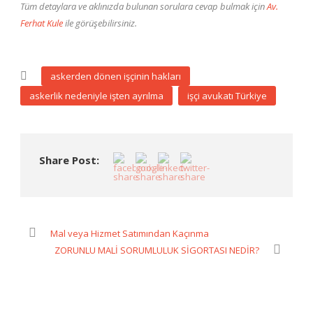
Tüm detaylara ve aklınızda bulunan sorulara cevap bulmak için
Av.
Ferhat Kule
ile görüşebilirsiniz.
askerden dönen işçinin hakları
askerlik nedeniyle işten ayrılma
işçi avukatı Türkiye
Share Post:
Mal veya Hizmet Satımından Kaçınma
ZORUNLU MALİ SORUMLULUK SİGORTASI NEDİR?