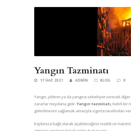
Yangın Tazminatı
17 HAZ 2021
ADMIN
BLOG
0
Yangın, yıldırım ya da yangına sebebiyet verecek diğe
zararlar meydana gelir.
Yangın tazminatı
, belirli b
giderilmesini sağlamak amacıyla sigorta tarafından ver
Kaybınıza bağlı olarak açabileceğiniz maddi ve manevi
etmeniz gereken birçok nokta bulunuyor.