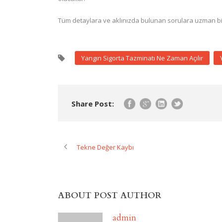
Tüm detaylara ve aklınızda bulunan sorulara uzman bir 
Yangın Sigorta Tazminatı Ne Zaman Açılır
Share Post:
Tekne Değer Kaybı
ABOUT POST AUTHOR
admin