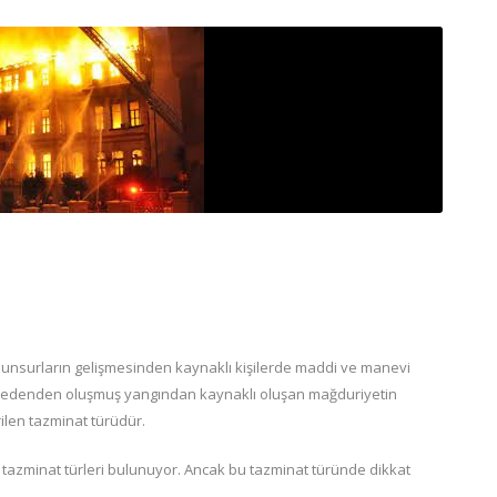
r unsurların gelişmesinden kaynaklı kişilerde maddi ve manevi
ir nedenden oluşmuş yangından kaynaklı oluşan mağduriyetin
ilen tazminat türüdür.
 tazminat türleri bulunuyor. Ancak bu tazminat türünde dikkat