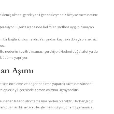
eklemiş olması gerekiyor. Eğer sözleşmeniz bittiyse tazminatınız
erekiyor. Sigorta içerisinde belirtilen şartlara uygun olmayan
bir bağlantı oluşmalıdır. Yangından kaynaklı dolaylı olarak sizi
maz.
. Bu nedenin kasıtlı olmaması gerekiyor. Nedeni doğal afet ya da
ok ödeme yapılıyor.
an Aşımı
nat için inceleme ve değerlendirme yaparak tazminat sürecini
alepler 2 yıl içerisinde zaman aşımına uğrayacaktır.
lirlenen tutarın alınmamasına neden olacaktır. Herhangi bir
anız uzman bir avukat ile işlemlerinizi yürütmeniz yararınıza