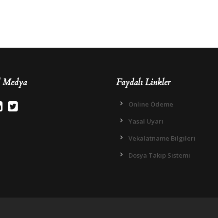
l Medya
Faydalı Linkler
Online Ödeme
Yasal Uyarı
Vekalatname Bilgileri
Dosya Takip Sistemi