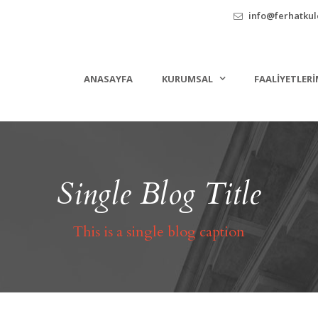
info@ferhatkule
ANASAYFA
KURUMSAL
FAALIYETLERI
Single Blog Title
This is a single blog caption