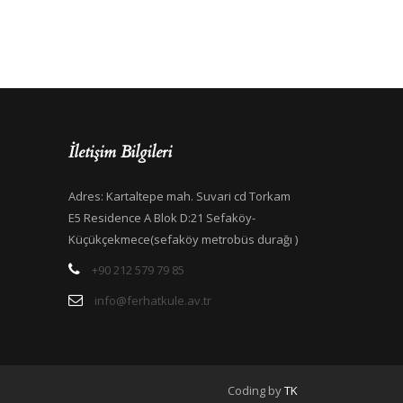
İletişim Bilgileri
Adres: Kartaltepe mah. Suvari cd Torkam
E5 Residence A Blok D:21 Sefaköy-
Küçükçekmece(sefaköy metrobüs durağı )
+90 212 579 79 85
info@ferhatkule.av.tr
Coding by
TK