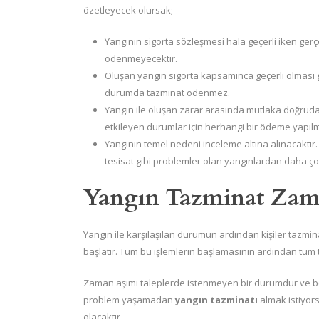
özetleyecek olursak;
Yangının sigorta sözleşmesi hala geçerli iken gerç
ödenmeyecektir.
Oluşan yangın sigorta kapsamınca geçerli olması g
durumda tazminat ödenmez.
Yangın ile oluşan zarar arasında mutlaka doğrudan 
etkileyen durumlar için herhangi bir ödeme yapıl
Yangının temel nedeni inceleme altına alınacaktır
tesisat gibi problemler olan yangınlardan daha ç
Yangın Tazminat Zam
Yangın ile karşılaşılan durumun ardından kişiler tazmi
başlatır. Tüm bu işlemlerin başlamasının ardından tüm t
Zaman aşımı taleplerde istenmeyen bir durumdur ve be
problem yaşamadan
yangın tazminatı
almak istiyors
olacaktır.