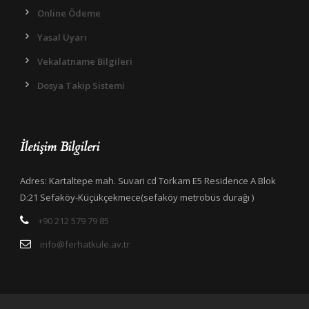
Online Ödeme
Yasal Uyarı
Vekalatname Bilgileri
Dosya Takip Sistemi
İletişim Bilgileri
Adres: Kartaltepe mah. Suvari cd Torkam E5 Residence A Blok
D:21 Sefaköy-Küçükçekmece(sefaköy metrobüs durağı )
+90 212 579 79 85
info@ferhatkule.av.tr