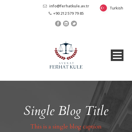
info@ferhatkule.av.tr
Turkish
Turkish
+90 212 579 79 85
Single Blog Title
This is a single blog caption