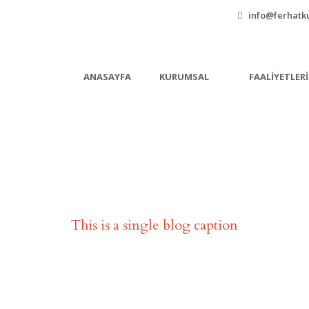
info@ferhatku
ANASAYFA
KURUMSAL
FAALIYETLER
Single Blog Title
This is a single blog caption