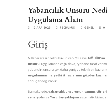
Yabancılık Unsuru N
Uygulama Alanı
12 ARA 2025
FBCHUKUK
GENEL
0
Giriş
Milletlerarası özel hukukun ve 5718 sayılı
MÖHÜK’ün
u
unsuru
. Uygulamada çoğu dava, “yabancı taraf var mı
yabancılık unsuru çok daha geniş ve teknik bir kavramdı
uygulanmasına
,
yetki itirazlarının gözden kaçma
sonuçlar doğurabilir.
Bu makalede,
yabancılık unsurunun tanımı
,
türleri
senaryolar
ve
Yargıtay yaklaşımı
sistematik biçimde 