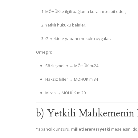
MÖHÜK’te ilgili bağlama kuralını tespit eder,
Yetkili hukuku belirler,
Gerekirse yabancı hukuku uygular.
Örneğin:
Sözleşmeler → MÖHÜK m.24
Haksız fiiller → MÖHÜK m.34
Miras → MÖHÜK m.20
b) Yetkili Mahkemenin 
Yabancılık unsuru,
milletlerarası yetki
meselesini do