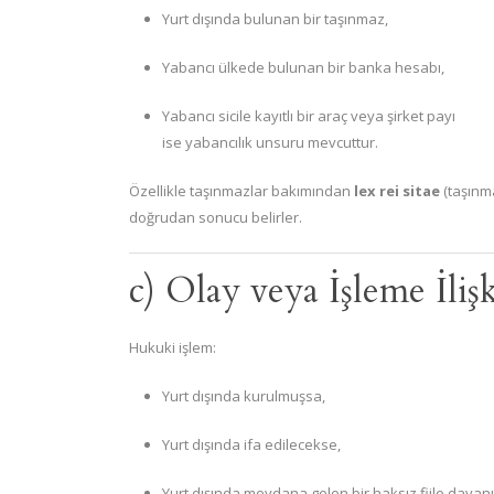
Yurt dışında bulunan bir taşınmaz,
Yabancı ülkede bulunan bir banka hesabı,
Yabancı sicile kayıtlı bir araç veya şirket payı
ise yabancılık unsuru mevcuttur.
Özellikle taşınmazlar bakımından
lex rei sitae
(taşınm
doğrudan sonucu belirler.
c) Olay veya İşleme İli
Hukuki işlem:
Yurt dışında kurulmuşsa,
Yurt dışında ifa edilecekse,
Yurt dışında meydana gelen bir haksız fiile dayan