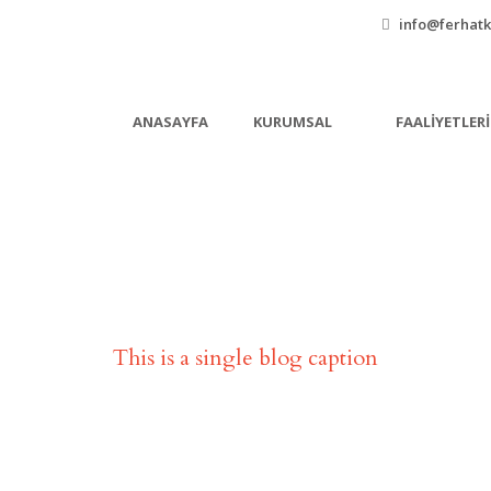
info@ferhatk
ANASAYFA
KURUMSAL
FAALIYETLER
Single Blog Title
This is a single blog caption