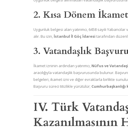
Uygunluk belgesi alınmadan vatandaşlık başvurusuna 
2. Kısa Dönem İkamet
Uygunluk belgesi alan yatırımcı, 6458 sayılı Yabancıla
alır. Bu izin,
İstanbul İl Göç İdaresi
tarafından düzenlen
3. Vatandaşlık Başvur
İkamet izninin ardından yatırımcı,
Nüfus ve Vatandaşl
aracılığıyla vatandaşlık başvurusunda bulunur. Başvur
belgeleri, ikamet izni ve diğer evraklarla birlikte sunulu
Başvuru süreci titizlikle yürütülür;
Cumhurbaşkanlığı k
IV. Türk Vatandaş
Kazanılmasının H