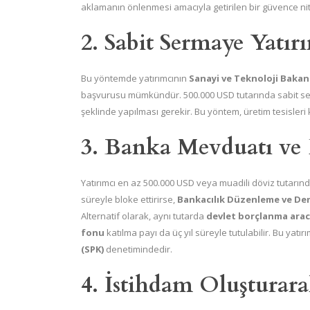
aklamanın önlenmesi amacıyla getirilen bir güvence nit
2. Sabit Sermaye Yatır
Bu yöntemde yatırımcının
Sanayi ve Teknoloji Bakanl
başvurusu mümkündür. 500.000 USD tutarında sabit serm
şeklinde yapılması gerekir. Bu yöntem, üretim tesisleri 
3. Banka Mevduatı ve 
Yatırımcı en az 500.000 USD veya muadili döviz tutarı
süreyle bloke ettirirse,
Bankacılık Düzenleme ve D
Alternatif olarak, aynı tutarda
devlet borçlanma arac
fonu
katılma payı da üç yıl süreyle tutulabilir. Bu yatır
(SPK)
denetimindedir.
4. İstihdam Oluşturar