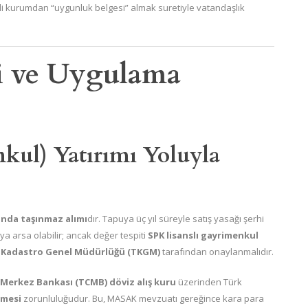
gili kurumdan “uygunluk belgesi” almak suretiyle vatandaşlık
ri ve Uygulama
kul) Yatırımı Yoluyla
ında taşınmaz alımı
dır. Tapuya üç yıl süreyle satış yasağı şerhi
a arsa olabilir; ancak değer tespiti
SPK lisanslı gayrimenkul
 Kadastro Genel Müdürlüğü (TKGM)
tarafından onaylanmalıdır.
Merkez Bankası (TCMB) döviz alış kuru
üzerinden Türk
nmesi
zorunluluğudur. Bu, MASAK mevzuatı gereğince kara para