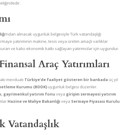
eliğindedir.
ımı
ığı
’ndan alınacak uygunluk belgesiyle Türk vatandaşlığı
aye yatırımının makine, tesis veya üretim amaçlı varlıklar
kuran ve kalıcı ekonomik katkı sağlayan yatırımcılar için uygundur.
Finansal Araç Yatırımları
ndaki mevduatı
Türkiye’de faaliyet gösteren bir bankada
üç yıl
enetleme Kurumu (BDDK)
uygunluk belgesi düzenler.
ı, gayrimenkul yatırım fonu
veya
girişim sermayesi yatırım
ımlar
Hazine ve Maliye Bakanlığı
veya
Sermaye Piyasası Kurulu
ak Vatandaşlık