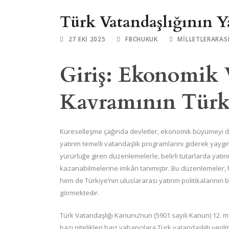
Türk Vatandaşlığının Y
27 EKI 2025
FBCHUKUK
MILLETLERARAS
Giriş: Ekonomik 
Kavramının Türk
Küreselleşme çağında devletler, ekonomik büyümeyi 
yatırım temelli vatandaşlık programlarını giderek yaygı
yürürlüğe giren düzenlemelerle, belirli tutarlarda yatır
kazanabilmelerine imkân tanımıştır. Bu düzenlemeler
hem de Türkiye’nin uluslararası yatırım politikalarının b
görmektedir.
Türk Vatandaşlığı Kanunu’nun (5901 sayılı Kanun) 12. m
bazı nitelikleri haiz yabancılara Türk vatandaşlığı veri