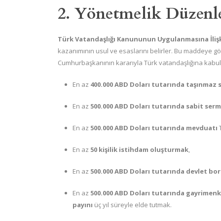
2. Yönetmelik Düzenl
Türk Vatandaşlığı Kanununun Uygulanmasına İlişk
kazanımının usul ve esaslarını belirler. Bu maddeye gö
Cumhurbaşkanının kararıyla Türk vatandaşlığına kabul e
En az
400.000 ABD Doları tutarında taşınmaz 
En az
500.000 ABD Doları tutarında sabit serm
En az
500.000 ABD Doları tutarında mevduatı
T
En az
50 kişilik istihdam oluşturmak
,
En az
500.000 ABD Doları tutarında devlet bo
En az
500.000 ABD Doları tutarında gayrimenku
payını
üç yıl süreyle elde tutmak.