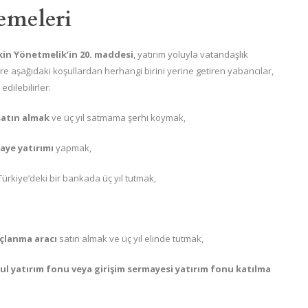
emeleri
in Yönetmelik’in 20. maddesi
, yatırım yoluyla vatandaşlık
re aşağıdaki koşullardan herhangi birini yerine getiren yabancılar,
dilebilirler:
satın almak
ve üç yıl satmama şerhi koymak,
aye yatırımı
yapmak,
ürkiye’deki bir bankada üç yıl tutmak,
rçlanma aracı
satın almak ve üç yıl elinde tutmak,
l yatırım fonu veya girişim sermayesi yatırım fonu katılma