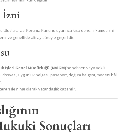
geçilmesi mümkün değildir.
 İzni
r ve Uluslararası Koruma Kanunu uyarınca kısa dönem ikamet izni
ir ve genellikle altı ay süreyle geçerlidir.
usu
ık İşleri Genel Müdürlüğü (NVİGM)
’ne şahsen veya vekili
u dosyası; uygunluk belgesi, pasaport, doğum belgesi, medeni hâl
r.
ararı
ile nihai olarak vatandaşlık kazanılır.
lığının
ukuki Sonuçları