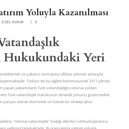
atırım Yoluyla Kazanılması
I ÖZEL HUKUK
0
Vatandaşlık
 Hukukundaki Yeri
desteklemek ve yabancı sermayeyi ülkeye çekmek amacıyla
nlaştırmaktadır. Türkiye de bu eğilimi benimseyerek 2017 yılında
ım yapan yabancıların Türk vatandaşlığını istisnai yoldan
, hem Türk vatandaşlık hukukunun dinamik yönünü göstermekte
ir parçası olarak ekonomik ve hukuki bir strateji işlevi
addesi, “istisnai vatandaşlık” başlığı altında Cumhurbaşkanına
lmesi yetkisini tanımaktadır. Bu kapsamda yatırım yoluyla