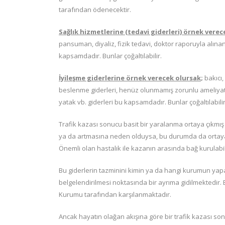
tarafından ödenecektir.
Sağlık hizmetlerine (tedavi giderleri) örnek verec
pansuman, diyaliz, fizik tedavi, doktor raporuyla alına
kapsamdadır. Bunlar çoğaltılabilir.
İyileşme giderlerine örnek verecek olursak
;
bakıcı,
beslenme giderleri, henüz olunmamış zorunlu ameliyatın 
yatak vb. giderleri bu kapsamdadır. Bunlar çoğaltılabilir
Trafik kazası sonucu basit bir yaralanma ortaya çıkmış
ya da artmasına neden olduysa, bu durumda da ortaya 
Önemli olan hastalık ile kazanın arasında bağ kurulabi
Bu giderlerin tazminini kimin ya da hangi kurumun ya
belgelendirilmesi noktasında bir ayrıma gidilmektedir.
Kurumu tarafından karşılanmaktadır.
Ancak hayatın olağan akışına göre bir trafik kazası s