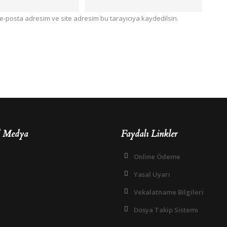
e-posta adresim ve site adresim bu tarayıcıya kaydedilsin.
l Medya
Faydalı Linkler
Online Ödeme
Yasal Uyarı
Vekalatname Bilgileri
Dosya Takip Sistemi