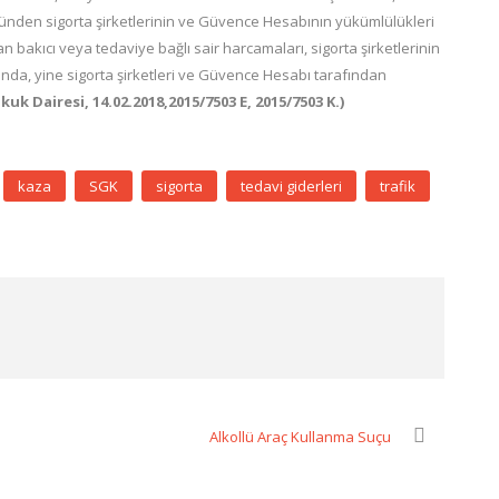
ünden sigorta şirketlerinin ve Güvence Hesabının yükümlülükleri
 bakıcı veya tedaviye bağlı sair harcamaları, sigorta şirketlerinin
da, yine sigorta şirketleri ve Güvence Hesabı tarafından
kuk Dairesi, 14.02.2018,2015/7503 E, 2015/7503 K.)
kaza
SGK
sigorta
tedavi giderleri
trafik
Alkollü Araç Kullanma Suçu