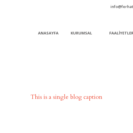
info@ferhat
ANASAYFA
KURUMSAL
FAALIYETLE
Single Blog Title
This is a single blog caption