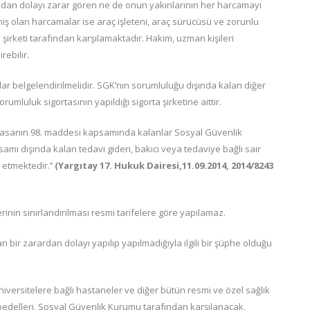
adan dolayı zarar gören ne de onun yakınlarının her harcamayı
ş olan harcamalar ise araç işleteni, araç sürücüsü ve zorunlu
ta şirketi tarafından karşılamaktadır. Hakim, uzman kişileri
rebilir.
r belgelendirilmelidir. SGK’nın sorumluluğu dışında kalan diğer
umluluk sigortasının yapıldığı sigorta şirketine aittir.
lı Yasanın 98. maddesi kapsamında kalanlar Sosyal Güvenlik
ı dışında kalan tedavi gideri, bakıcı veya tedaviye bağlı sair
etmektedir.’’
(Yargıtay 17. Hukuk Dairesi,11.09.2014,
2014/8243
rinin sınırlandırılması resmi tarifelere göre yapılamaz.
an bir zarardan dolayı yapılıp yapılmadığıyla ilgili bir şüphe olduğu
 üniversitelere bağlı hastaneler ve diğer bütün resmi ve özel sağlık
bedelleri, Sosyal Güvenlik Kurumu tarafından karşılanacak,