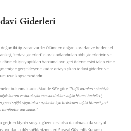
davi Giderleri
n doğan iki tip zarar vardır: Ölümden doğan zararlar ve bedensel
şi, “tedavi giderleri” olarak adlandırılan tıbbi giderlerinin ve
na dönmek için yaptıkları harcamaların geri ödenmesini talep etme
memişse gerçekleşene kadar ortaya çıkan tedavi giderleri ve
konumuzun kapsamındadır.
lemeler bulunmaktadır. Madde 98’e göre
‘‘Trafik kazaları sebebiyle
sağlık kurum ve kuruluşlarının sundukları sağlık hizmet bedelleri,
nel sağlık sigortalısı sayılanlar için belirlenen sağlık hizmeti geri
tarafından karşılanır.’’
geçiren kişinin sosyal güvencesi olsa da olmasa da sosyal
uşlarından aldığı sağlık hizmetleri Sosyal Güvenlik Kurumu