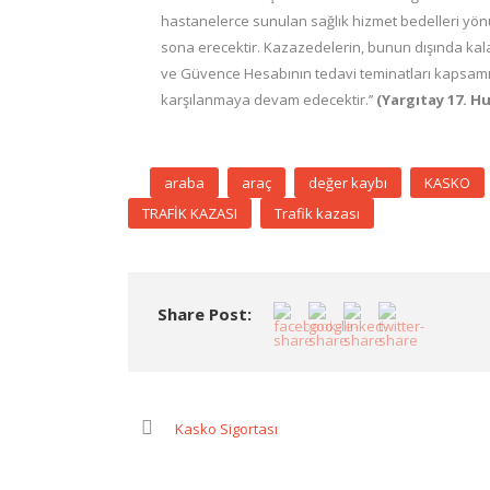
hastanelerce sunulan sağlık hizmet bedelleri yön
sona erecektir. Kazazedelerin, bunun dışında kalan
ve Güvence Hesabının tedavi teminatları kapsamın
karşılanmaya devam edecektir.’’
(Yargıtay 17. Hu
araba
araç
değer kaybı
KASKO
TRAFİK KAZASI
Trafik kazası
Share Post:
Kasko Sigortası