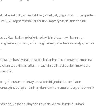
ek olursak
;
ilkyardım, tahliller, ameliyat, yoğun bakım, ilaç, protez,
n ve SGK kapsamındaki diğer tıbbi materyallerin giderleri bu
 evde özel bakım giderleri, tedavi için oluşan yol, barınma,
giderleri, protez yenileme giderleri, tekerlekli sandalye, havalı
.
 fakat bu basit yaralanma başka bir hastalığın ortaya çıkmasına
çıkan tedavi masraflarının tazmin edilmesi beklenilmektedir.
lmesidir.
pacağı konusunun detaylarına bakıldığında harcamaların
 Buna göre, belgelendirilmiş olan tüm harcamalar Sosyal Güvenlik
onrasında, yaşanan olaydan kaynaklı olarak içinde bulunan