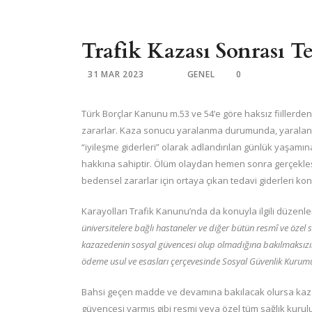
Trafik Kazası Sonrası Te
31 MAR 2023
GENEL
0
Türk Borçlar Kanunu m.53 ve 54’e göre haksız fiillerde
zararlar. Kaza sonucu yaralanma durumunda, yaralanan ki
“iyileşme giderleri” olarak adlandırılan günlük yaşamı
hakkına sahiptir. Ölüm olaydan hemen sonra gerçekleş
bedensel zararlar için ortaya çıkan tedavi giderleri 
Karayolları Trafik Kanunu’nda da konuyla ilgili düzen
üniversitelere bağlı hastaneler ve diğer bütün resmî ve özel 
kazazedenin sosyal güvencesi olup olmadığına bakılmaksızın ge
ödeme usul ve esasları çerçevesinde Sosyal Güvenlik Kurumu 
Bahsi geçen madde ve devamına bakılacak olursa kaza 
güvencesi varmış gibi resmi veya özel tüm sağlık kurul