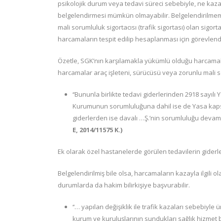
psikolojik durum veya tedavi süreci sebebiyle, ne kaz
belgelendirmesi mümkün olmayabilir. Belgelendirilmemi
mali sorumluluk sigortacısı (trafik sigortası) olan sigor
harcamaların tespit edilip hesaplanması için görevlendi
Özetle, SGK’nın karşılamakla yükümlü olduğu harcamala
harcamalar araç işleteni, sürücüsü veya zorunlu mali sor
‘‘Bununla birlikte tedavi giderlerinden 2918 sayı
Kurumunun sorumluluğuna dahil ise de Yasa kapsam
giderlerden ise davalı …Ş.’nin sorumluluğu devam 
E, 2014/11575 K.)
Ek olarak özel hastanelerde görülen tedavilerin giderle
Belgelendirilmiş bile olsa, harcamaların kazayla ilgili ol
durumlarda da hakim bilirkişiye başvurabilir.
‘‘… yapılan değişiklik ile trafik kazaları sebebiyle
kurum ve kuruluşlarının sundukları sağlık hizmet 