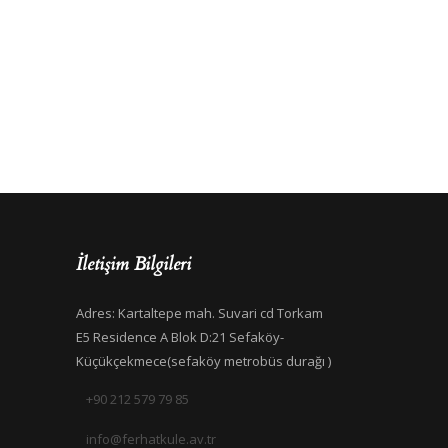
İletişim Bilgileri
Adres: Kartaltepe mah. Suvari cd Torkam
E5 Residence A Blok D:21 Sefaköy-
Küçükçekmece(sefaköy metrobüs durağı )
+90 212 579 79 85
info@ferhatkule.av.tr