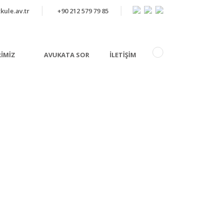
kule.av.tr
+90 212 579 79 85
RIMIZ
AVUKATA SOR
İLETIŞIM