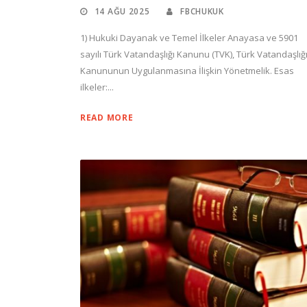
14 AĞU 2025
FBCHUKUK
1) Hukuki Dayanak ve Temel İlkeler Anayasa ve 5901
sayılı Türk Vatandaşlığı Kanunu (TVK), Türk Vatandaşlığ
Kanununun Uygulanmasına İlişkin Yönetmelik. Esas
ilkeler:...
READ MORE