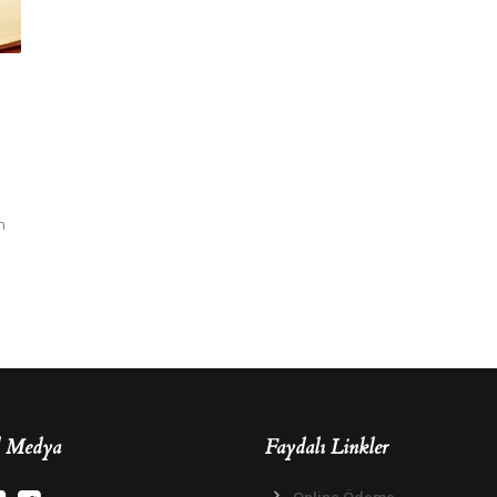
n
l Medya
Faydalı Linkler
Online Ödeme