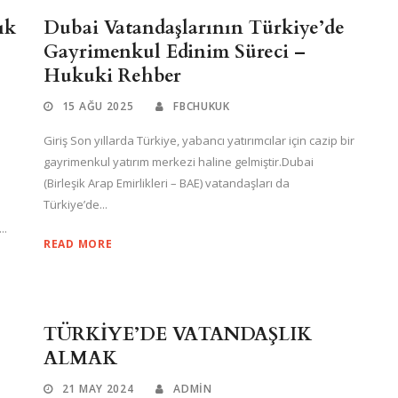
ık
Dubai Vatandaşlarının Türkiye’de
Gayrimenkul Edinim Süreci –
Hukuki Rehber
15 AĞU 2025
FBCHUKUK
Giriş Son yıllarda Türkiye, yabancı yatırımcılar için cazip bir
gayrimenkul yatırım merkezi haline gelmiştir.Dubai
(Birleşik Arap Emirlikleri – BAE) vatandaşları da
Türkiye’de...
..
READ MORE
TÜRKİYE’DE VATANDAŞLIK
ALMAK
21 MAY 2024
ADMIN