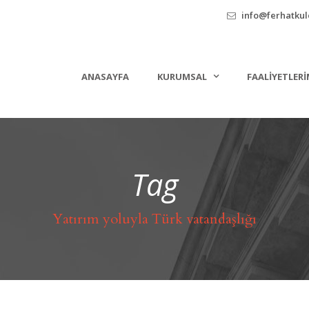
info@ferhatkule
ANASAYFA
KURUMSAL
FAALIYETLERI
Tag
Yatırım yoluyla Türk vatandaşlığı