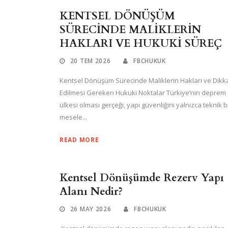
KENTSEL DÖNÜŞÜM
SÜRECİNDE MALİKLERİN
HAKLARI VE HUKUKİ SÜREÇ
20 TEM 2026
FBCHUKUK
Kentsel Dönüşüm Sürecinde Maliklerin Hakları ve Dikk
Edilmesi Gereken Hukuki Noktalar Türkiye’nin deprem
ülkesi olması gerçeği, yapı güvenliğini yalnızca teknik b
mesele...
READ MORE
Kentsel Dönüşümde Rezerv Yapı
Alanı Nedir?
26 MAY 2026
FBCHUKUK