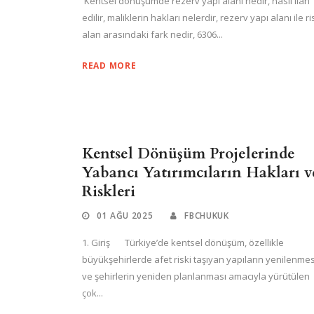
Kentsel dönüşümde rezerv yapı alanı nedir, nasıl ilan
edilir, maliklerin hakları nelerdir, rezerv yapı alanı ile ris
alan arasındaki fark nedir, 6306...
READ MORE
Kentsel Dönüşüm Projelerinde
Yabancı Yatırımcıların Hakları v
Riskleri
01 AĞU 2025
FBCHUKUK
1. Giriş Türkiye’de kentsel dönüşüm, özellikle
büyükşehirlerde afet riski taşıyan yapıların yenilenmes
ve şehirlerin yeniden planlanması amacıyla yürütülen
çok...