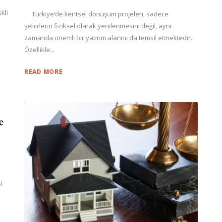
kli
Türkiye’de kentsel dönüşüm projeleri, sadece
şehirlerin fiziksel olarak yenilenmesini değil, aynı
zamanda önemli bir yatırım alanını da temsil etmektedir.
Özellikle...
READ MORE
e
i