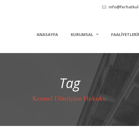
info@ferhatkule
ANASAYFA
KURUMSAL
FAALIYETLERI
Tag
Kentsel Dönüşüm Hukuku