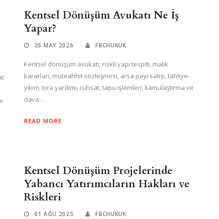
Kentsel Dönüşüm Avukatı Ne İş
Yapar?
26 MAY 2026
FBCHUKUK
Kentsel dönüşüm avukatı; riskli yapı tespiti, malik
kararları, müteahhit sözleşmesi, arsa payı satışı, tahliye-
at
yıkım, kira yardımı, ruhsat, tapu işlemleri, kamulaştırma ve
dava...
ir
READ MORE
Kentsel Dönüşüm Projelerinde
Yabancı Yatırımcıların Hakları ve
Riskleri
01 AĞU 2025
FBCHUKUK