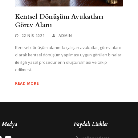
Kentsel Dönüşüm Avukatları
Görev Alanı
22 NIS 2021
ADMIN
Kentsel dönüşüm alanında çalışan avukatlar, görev alanı
olarak kentsel dönüşüm yapılması uygun görülen binalar
ile ilgili yasal prosedürlerin oluşturulması ve takip
edilmesi...
READ MORE
l Medya
Faydalı Linkler
Online Ödeme