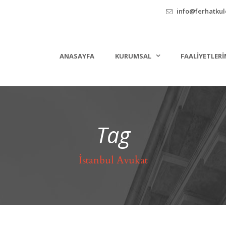
info@ferhatkule
ANASAYFA
KURUMSAL
FAALIYETLERI
Tag
İstanbul Avukat