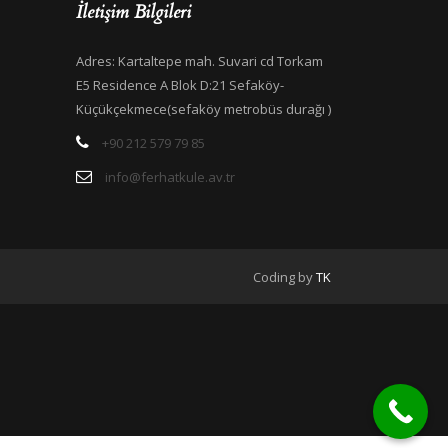
İletişim Bilgileri
Adres: Kartaltepe mah. Suvari cd Torkam
E5 Residence A Blok D:21 Sefaköy-
Küçükçekmece(sefaköy metrobüs durağı )
+90 212 579 79 85
info@ferhatkule.av.tr
Coding by
TK