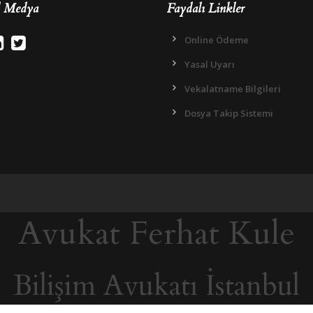
l Medya
Faydalı Linkler
Online Ödeme
Yasal Uyarı
Vekalatname Bilgileri
Dosya Takip Sistemi
Avukat Ferhat Kule
Bilişim Avukatı İstanbul