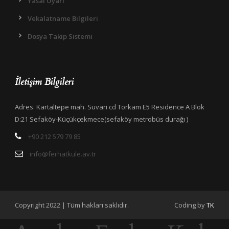
Yasal Uyarı
Vekalatname Bilgileri
Dosya Takip Sistemi
İletişim Bilgileri
Adres: Kartaltepe mah. Suvari cd Torkam E5 Residence A Blok
D:21 Sefaköy-Küçükçekmece(sefaköy metrobüs durağı )
+90 212 579 79 85
info@ferhatkule.av.tr
Copyright 2022 | Tüm hakları saklıdır.
Coding by
TK