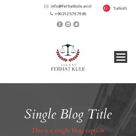
info@ferhatkule.av.tr
Turkish
Turkish
+90 212 579 79 85
Single Blog Title
This is a single blog caption