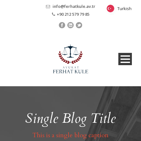
info@ferhatkule.av.tr
Turkish
Turkish
+90 212 579 79 85
Single Blog Title
This is a single blog caption