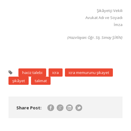
Şikâyetçi Vekili
Avukat Adı ve Soyadı
İmza
(Hazırlayan: Öğr. Stj. Simay ŞİRİN)
haciz talebi
icra
icra memurunu şikayet
şikâyet
talimat
Share Post: