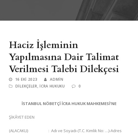
Haciz İşleminin
Yapılmasına Dair Talimat
Verilmesi Talebi Dilekçesi
16 EKI 2023
ADMIN
DILEKÇELER
,
İCRA HUKUKU
0
İSTANBUL NÖBETÇİ İCRA HUKUK MAHKEMESİ’NE
ŞİKÂYET EDEN
(ALACAKLI) : Adı ve Soyadı-(T.C. Kimlik No: …)-Adres