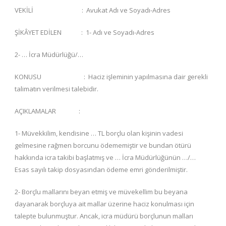
VEKİLİ : Avukat Adı ve Soyadı-Adres
ŞİKÂYET EDİLEN : 1- Adı ve Soyadı-Adres
2- … İcra Müdürlüğü/…
KONUSU : Haciz işleminin yapılmasına dair gerekli
talimatın verilmesi talebidir.
AÇIKLAMALAR :
1- Müvekkilim, kendisine … TL borçlu olan kişinin vadesi
gelmesine rağmen borcunu ödememiştir ve bundan ötürü
hakkında icra takibi başlatmış ve … İcra Müdürlüğünün …/…
Esas sayılı takip dosyasından ödeme emri gönderilmiştir.
2- Borçlu mallarını beyan etmiş ve müvekellim bu beyana
dayanarak borçluya ait mallar üzerine haciz konulması için
talepte bulunmuştur. Ancak, icra müdürü borçlunun malları