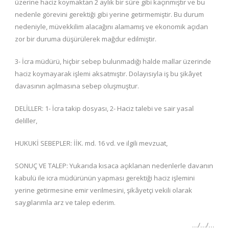
üzerine haciz koymaktan 2 aylık bir süre gibi kaçınmıştır ve bu
nedenle görevini gerektiği gibi yerine getirmemiştir. Bu durum
nedeniyle, müvekkilim alacağını alamamış ve ekonomik açıdan
zor bir duruma düşürülerek mağdur edilmiştir.
3- İcra müdürü, hiçbir sebep bulunmadığı halde mallar üzerinde
haciz koymayarak işlemi aksatmıştır. Dolayısıyla iş bu şikâyet
davasının açılmasına sebep oluşmuştur.
DELİLLER: 1- İcra takip dosyası, 2- Haciz talebi ve sair yasal
deliller,
HUKUKİ SEBEPLER: İİK. md. 16 vd. ve ilgili mevzuat,
SONUÇ VE TALEP: Yukarıda kısaca açıklanan nedenlerle davanın
kabulü ile icra müdürünün yapması gerektiği haciz işlemini
yerine getirmesine emir verilmesini, şikâyetçi vekili olarak
saygılarımla arz ve talep ederim.
…/…/…