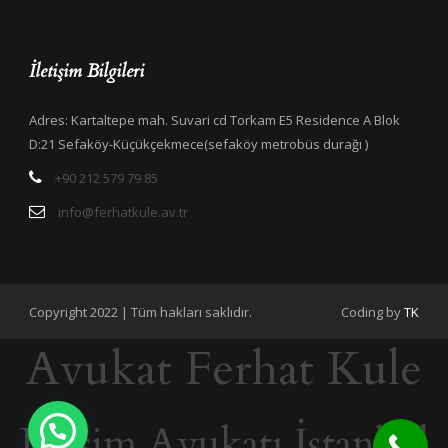
İletişim Bilgileri
Adres: Kartaltepe mah. Suvari cd Torkam E5 Residence A Blok
D:21 Sefaköy-Küçükçekmece(sefaköy metrobüs durağı )
+90 212 579 79 85
info@ferhatkule.av.tr
Copyright 2022 | Tüm hakları saklıdır.
Coding by
TK
Avukat Ferhat Kule
Bilişim Avukatı İstanbul