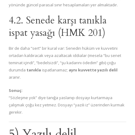
yönünde güncel parasal sınır hesaplamaları yer almaktadır.
4.2. Senede karşı tanıkla
ispat yasağı (HMK 201)
Bir de daha “sert” bir kural var: Senedin hüküm ve kuvvetini
ortadan kaldıracak veya azaltacak iddialar (mesela “bu senet
teminat içindi”, “bedelsizdi”, “şu kadarını ödedim” gibi) çoğu
durumda
tanıkla
ispatlanamaz;
aynı kuvvette yazılı delil
aranır.
Sonuç:
“Sözleşme yok” diye tanığa yaslanıp dosyayı kurtarmaya
çalışmak çoğu kez yetmez. Dosyayı “yazılı iz” üzerinden kurmak
gerekir.
5) Yazılı delil