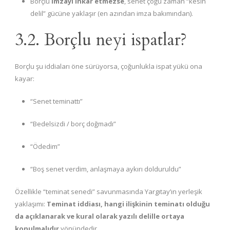
Borçlu
imzayı inkâr etmezse
, senet çoğu zaman “kesin
delil” gücüne yaklaşır (en azından imza bakımından).
3.2. Borçlu neyi ispatlar?
Borçlu şu iddiaları öne sürüyorsa, çoğunlukla ispat yükü ona
kayar:
“Senet teminattı”
“Bedelsizdi / borç doğmadı”
“Ödedim”
“Boş senet verdim, anlaşmaya aykırı dolduruldu”
Özellikle “teminat senedi” savunmasında Yargıtay’ın yerleşik
yaklaşımı:
Teminat iddiası, hangi ilişkinin teminatı olduğu
da açıklanarak ve kural olarak yazılı delille ortaya
konulmalıdır
yönündedir.