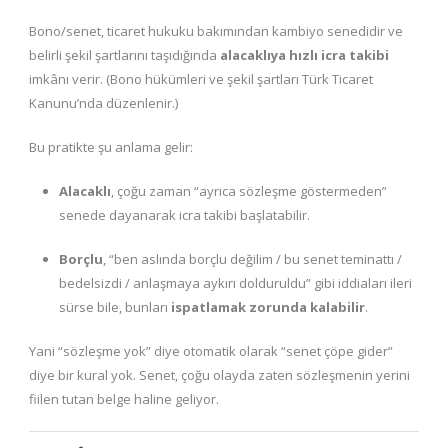
Bono/senet, ticaret hukuku bakımından kambiyo senedidir ve
belirli şekil şartlarını taşıdığında
alacaklıya hızlı icra takibi
imkânı verir. (Bono hükümleri ve şekil şartları Türk Ticaret
Kanunu’nda düzenlenir.)
Bu pratikte şu anlama gelir:
Alacaklı
, çoğu zaman “ayrıca sözleşme göstermeden”
senede dayanarak icra takibi başlatabilir.
Borçlu
, “ben aslında borçlu değilim / bu senet teminattı /
bedelsizdi / anlaşmaya aykırı dolduruldu” gibi iddiaları ileri
sürse bile, bunları
ispatlamak zorunda kalabilir
.
Yani “sözleşme yok” diye otomatik olarak “senet çöpe gider”
diye bir kural yok. Senet, çoğu olayda zaten sözleşmenin yerini
fiilen tutan belge haline geliyor.