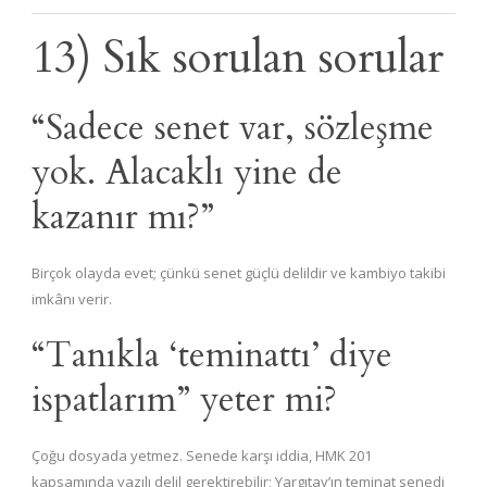
13) Sık sorulan sorular
“Sadece senet var, sözleşme
yok. Alacaklı yine de
kazanır mı?”
Birçok olayda evet; çünkü senet güçlü delildir ve kambiyo takibi
imkânı verir.
“Tanıkla ‘teminattı’ diye
ispatlarım” yeter mi?
Çoğu dosyada yetmez. Senede karşı iddia, HMK 201
kapsamında yazılı delil gerektirebilir; Yargıtay’ın teminat senedi