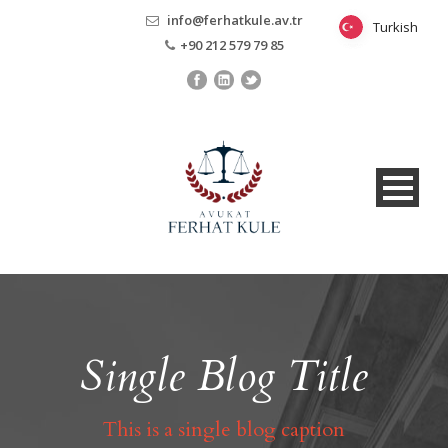
info@ferhatkule.av.tr
Turkish
Turkish
+90 212 579 79 85
Single Blog Title
This is a single blog caption