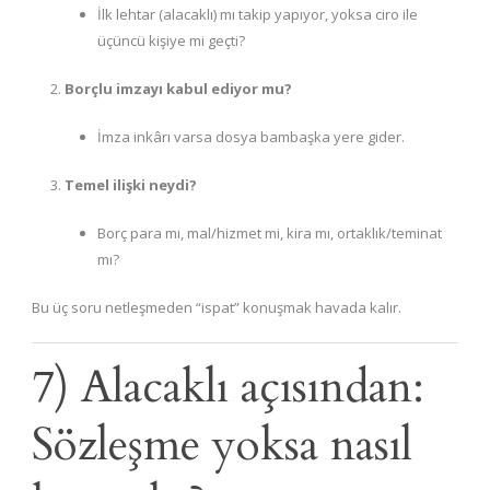
İlk lehtar (alacaklı) mı takip yapıyor, yoksa ciro ile
üçüncü kişiye mi geçti?
Borçlu imzayı kabul ediyor mu?
İmza inkârı varsa dosya bambaşka yere gider.
Temel ilişki neydi?
Borç para mı, mal/hizmet mi, kira mı, ortaklık/teminat
mı?
Bu üç soru netleşmeden “ispat” konuşmak havada kalır.
7) Alacaklı açısından:
Sözleşme yoksa nasıl