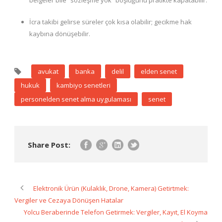
belgeler bile “sözleşme yok” boşluğunu pratikte kapatabilir.
İcra takibi gelirse süreler çok kısa olabilir; gecikme hak
kaybına dönüşebilir.
avukat
banka
delil
elden senet
hukuk
kambiyo senetleri
personelden senet alma uygulaması
senet
Share Post:
Elektronik Ürün (Kulaklık, Drone, Kamera) Getirtmek:
Vergiler ve Cezaya Dönüşen Hatalar
Yolcu Beraberinde Telefon Getirmek: Vergiler, Kayıt, El Koyma