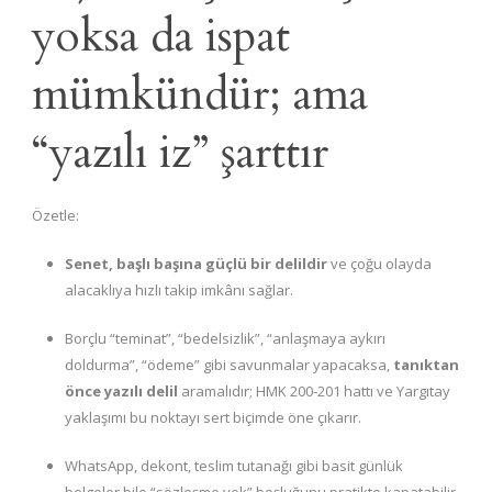
yoksa da ispat
mümkündür; ama
“yazılı iz” şarttır
Özetle:
Senet, başlı başına güçlü bir delildir
ve çoğu olayda
alacaklıya hızlı takip imkânı sağlar.
Borçlu “teminat”, “bedelsizlik”, “anlaşmaya aykırı
doldurma”, “ödeme” gibi savunmalar yapacaksa,
tanıktan
önce yazılı delil
aramalıdır; HMK 200-201 hattı ve Yargıtay
yaklaşımı bu noktayı sert biçimde öne çıkarır.
WhatsApp, dekont, teslim tutanağı gibi basit günlük