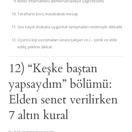
Noter ihtarnamesi (temerrüt/iadeye çağrı/teslim)
Tarafların borç mutabakatı mesajı
Ses kaydı (hukuka uygunluk tartışmaları nedeniyle dikkatli)
Üçüncü kişi yazışmaları (aracı/çalışan vs.) – içerik ve elde
ediliş şekline dikkat
12) “Keşke baştan
yapsaydım” bölümü:
Elden senet verilirken
7 altın kural