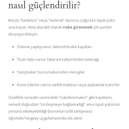
nasıl güçlendirilir?
Borçlu “bedelsiz” veya “teminat” diyorsa, çoğu kez ispat yükü
ona kayar. Ama alacaklı olarak
riske girmemek
için şunları
dosyaya ekleyin:
Ödeme yaptıysanız: dekont/teslim kayıtları
Ticari ilişki varsa: fatura/irsaliye/teslim tutanağı
Yazışmalar: borcu kabul eden mesajlar
Kısmi ödeme varsa: tarihli makbuz veya açıklamalı transfer
Özellikle senedin üzerindeki “nakden/malen” gibi kayıtların,
senedi doğrudan “sözleşmeye bağlamadığı” ama ispat yükünün
yönünü etkileyebildiği (bononun ta’lili tartışması)
öğretide/Yargıtay uygulamasında ele alınır.