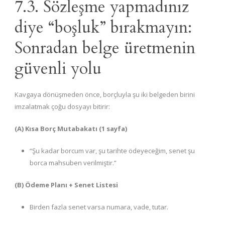
7.3. Sözleşme yapmadınız
diye “boşluk” bırakmayın:
Sonradan belge üretmenin
güvenli yolu
Kavgaya dönüşmeden önce, borçluyla şu iki belgeden birini
imzalatmak çoğu dosyayı bitirir:
(A) Kısa Borç Mutabakatı (1 sayfa)
“Şu kadar borcum var, şu tarihte ödeyeceğim, senet şu
borca mahsuben verilmiştir.”
(B) Ödeme Planı + Senet Listesi
Birden fazla senet varsa numara, vade, tutar.