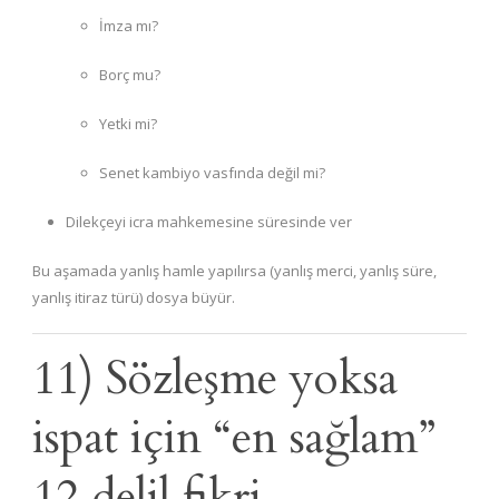
İmza mı?
Borç mu?
Yetki mi?
Senet kambiyo vasfında değil mi?
Dilekçeyi icra mahkemesine süresinde ver
Bu aşamada yanlış hamle yapılırsa (yanlış merci, yanlış süre,
yanlış itiraz türü) dosya büyür.
11) Sözleşme yoksa
ispat için “en sağlam”
12 delil fikri