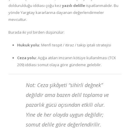
doldurulduğu iddiası çoğu kez
yazılı delille
ispatlanmalıdır. Bu
yönde Yargıtay kararlarına dayanan değerlendirmeler
mevcuttur.
Burada iki yol birden düşünülür:
Hukuk yolu:
Menfi tespit / itiraz / takip iptali stratejisi
Ceza yolu:
Açığa atılan imzanın kötüye kullanılması (TCK
209) iddiası somut olaya göre gündeme gelebilir.
Not: Ceza şikâyeti “sihirli değnek”
değildir ama bazen delil toplama ve
pazarlık gücü açısından etkili olur.
Yine de her olayda uygun değildir;
somut delile göre değerlendirilir.