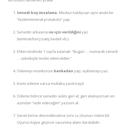
Bu bölüm tamamen pratik:
Senedi boş imzalama.
Mecbur kaldıysan aynı anda bir
“teslim/teminat protokolü” yap.
Senedin arkasına
ne için verildiğini
yaz
(teminat/borç/satış bedeli vb.).
Elden teslimde 1 sayfa tutanak: “Bugün … numaralı senedi
… sebebiyle teslim ettim/aldım.”
Ödemeyi mümkünse
bankadan
yap; açıklamayı yaz.
Kısmi ödeme varsa mutlaka yazılı kayıt.
Ödeme bitince senedin aslını geri al; geri alamıyorsan en
azından “iade edeceğim” yazısını al.
Senet birine devredilecekse (ciro vs.) bunun riskini bil:
Üçüncü kişiye geçince savunma alanı daralabilir.