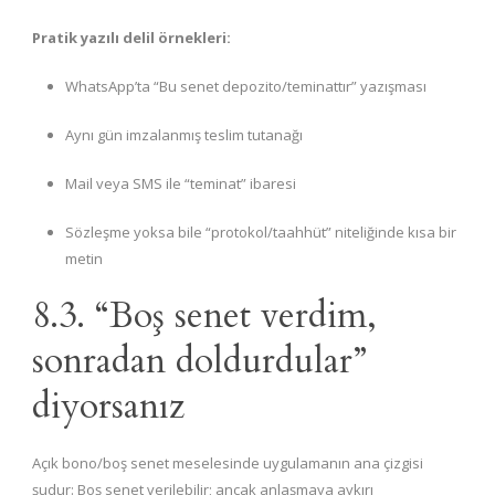
Pratik yazılı delil örnekleri:
WhatsApp’ta “Bu senet depozito/teminattır” yazışması
Aynı gün imzalanmış teslim tutanağı
Mail veya SMS ile “teminat” ibaresi
Sözleşme yoksa bile “protokol/taahhüt” niteliğinde kısa bir
metin
8.3. “Boş senet verdim,
sonradan doldurdular”
diyorsanız
Açık bono/boş senet meselesinde uygulamanın ana çizgisi
şudur: Boş senet verilebilir; ancak anlaşmaya aykırı