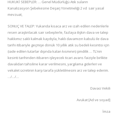
HUKUKİ SEBEPLER: … Genel Müdürlüğü Atık suların
Kanalizasyon Şebekesine Deşarj Yönetmeliği 2 vd sair yasal
mevzuat,
SONUÇ VE TALEP: Yukarıda kısaca arz ve izah edilen nedenlerle
resen araştırılacak sair sebeplerle, fazlaya ilişkin dava ve talep
hakkımız saklı kalmak kaydıyla, haklı davamızın kabulü ile dava
tarihi itibariyle geçmişe dönük 10 yıllık atık su bedeli kesintisi için
(iade edilen tutarlar dışında kalan kısmının) şimdilik … TL’nin
kesinti tarihinden itibaren işleyecek ticari avans faiziyle birlikte
davalıdan tahsiline karar verilmesini, yargılama giderleri ve
vekalet ücretinin karşı tarafa yükletilmesini arz ve talep ederim.
…/…/…
Davacı Vekili
Avukat [Ad ve soyad]
İmza