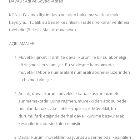
DAVALI : Adı ve Soyadı-Adres
KONU : Fazlaya İlişkin dava ve talep hakkımız saklı kalmak
kaydıyla… TL atık su bedeli kesintisinin iadesine karar verilmesi
talebidir. (Belirsiz Alacak davasıdır.)
AÇIKLAMALAR :
Müvekkil şirket,
[Tarih]’te davalı kurum ile bir su aboneliği
sözleşmesi imzalamıştır. Bu sözleşme kapsamında,
müvekkil [Abone numaraları] numaralı aboneler üzerinden
su hizmeti almıştır.
Ancak, davalı kurum müvekkile kanalizasyon hizmeti
sunmamaktadır. Buna rağmen, müvekkilden atık su bedeli
adı altında haksız kesintiler yapılmıştır. Müvekkil, bu
durumu fark ettiğinde derhal davalı kuruma başvurarak
kesintilerin iadesini talep etmiştir.
Davalı kurum, müvekkilin başvurusu üzerine bazı kesintileri