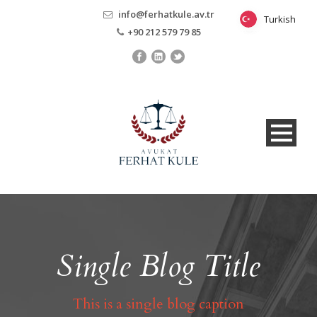
info@ferhatkule.av.tr
Turkish
Turkish
+90 212 579 79 85
Single Blog Title
This is a single blog caption