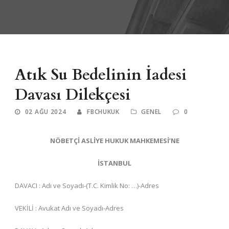
Atık Su Bedelinin İadesi
Davası Dilekçesi
02 AĞU 2024
FBCHUKUK
GENEL
0
NÖBETÇİ ASLİYE HUKUK MAHKEMESİ’NE
İSTANBUL
DAVACI : Adı ve Soyadı-(T.C. Kimlik No: …)-Adres
VEKİLİ : Avukat Adı ve Soyadı-Adres