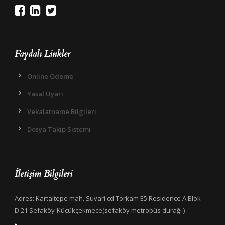
Faydalı Linkler
Online Ödeme
Yasal Uyarı
Vekalatname Bilgileri
Dosya Takip Sistemi
İletişim Bilgileri
Adres: Kartaltepe mah. Suvari cd Torkam E5 Residence A Blok
D:21 Sefaköy-Küçükçekmece(sefaköy metrobüs durağı )