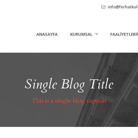
info@ferhatkule
ANASAYFA
KURUMSAL
FAALIYETLERI
Single Blog Title
This is a single blog caption