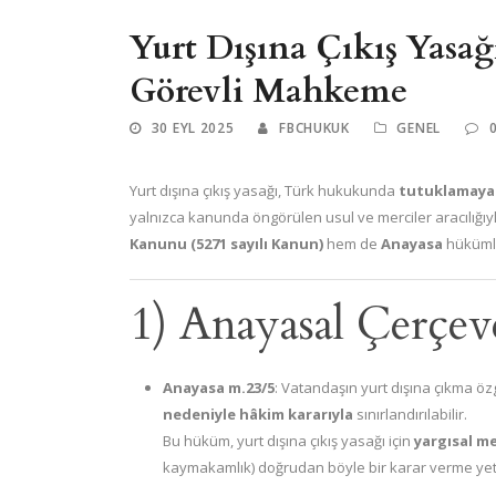
Yurt Dışına Çıkış Yasağ
Görevli Mahkeme
30 EYL 2025
FBCHUKUK
GENEL
Yurt dışına çıkış yasağı, Türk hukukunda
tutuklamaya 
yalnızca kanunda öngörülen usul ve merciler aracılığıy
Kanunu (5271 sayılı Kanun)
hem de
Anayasa
hükümler
1) Anayasal Çerçev
Anayasa m.23/5
: Vatandaşın yurt dışına çıkma ö
nedeniyle hâkim kararıyla
sınırlandırılabilir.
Bu hüküm, yurt dışına çıkış yasağı için
yargısal me
kaymakamlık) doğrudan böyle bir karar verme yetk