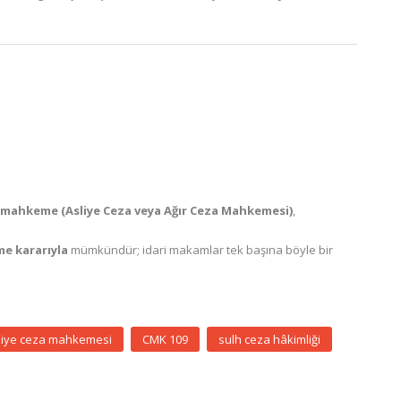
mahkeme (Asliye Ceza veya Ağır Ceza Mahkemesi)
,
e kararıyla
mümkündür; idari makamlar tek başına böyle bir
liye ceza mahkemesi
CMK 109
sulh ceza hâkimliği