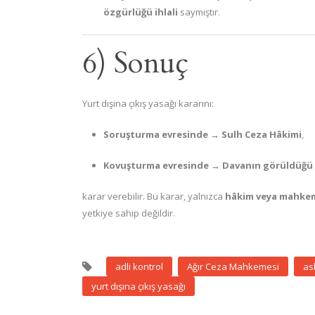
özgürlüğü ihlali
saymıştır.
6) Sonuç
Yurt dışına çıkış yasağı kararını:
Soruşturma evresinde
→
Sulh Ceza Hâkimi
,
Kovuşturma evresinde
→
Davanın görüldüğü 
karar verebilir. Bu karar, yalnızca
hâkim veya mahkem
yetkiye sahip değildir.
adli kontrol
Ağır Ceza Mahkemesi
as
yurt dışına çıkış yasağı