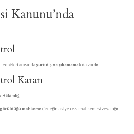
si Kanunu’nda
trol
l tedbirleri arasında
yurt dışına çıkamamak
da vardır.
rol Kararı
a Hâkimliği
 görüldüğü mahkeme
(örneğin asliye ceza mahkemesi veya ağır