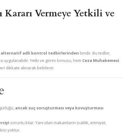
ı Kararı Vermeye Yetkili ve
0
alternatif adli kontrol tedbirlerinden
biridir. Bu tedbir,
la uygulanabilir. Yetki ve görev konusu, hem
Ceza Muhakemesi
i dikkate alınarak belirlenir.
e
zgürlüğü,
ancak suç soruşturması veya kovuşturması
rciyi
zorunlu kılar. Yani idari makamların (valilik, emniyet,
isi yoktur.