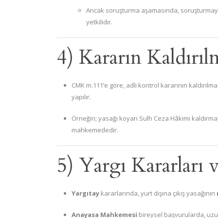
Ancak soruşturma aşamasında, soruşturmayı
yetkilidir.
4) Kararın Kaldırıl
CMK m.111’e göre, adli kontrol kararının kaldırılma
yapılır.
Örneğin; yasağı koyan Sulh Ceza Hâkimi kaldırmaya 
mahkemededir.
5) Yargı Kararları v
Yargıtay
kararlarında, yurt dışına çıkış yasağının
Anayasa Mahkemesi
bireysel başvurularda, uz