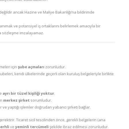
a değildir ancak Hazine ve Maliye Bakanlığı’na bildirimde
tanımak ve potansiyel iş ortaklarını belirlemek amacıyla bir
eya sözleşme imzalayamaz.
meleri için
şube açmaları
zorunludur.
ubeleri, kendi ülkelerinde geçerli olan kuruluş belgeleriyle birlikte
ve
ayrı bir tüzel kişiliği yoktur
.
an
merkez şirket
sorumludur.
 ve yaptığı işlemler doğrudan yabancı şirketi bağlar.
rektirir. Ticaret sicil tescilinden önce, gerekli belgelerin (ana
şerhli
ve
yeminli tercümeli
şekilde ibraz edilmesi zorunludur.