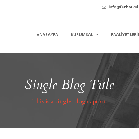
info@ferhatkule
ANASAYFA
KURUMSAL
FAALIYETLERI
Single Blog Title
This is a single blog caption