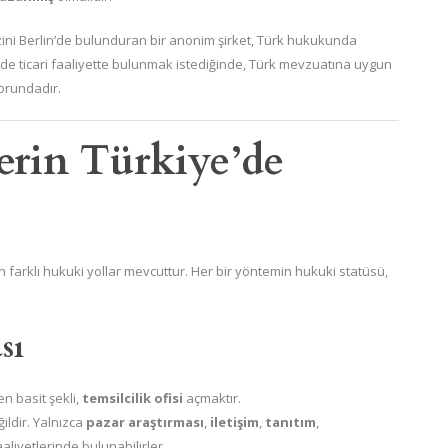
ni Berlin’de bulunduran bir anonim şirket, Türk hukukunda
e’de ticari faaliyette bulunmak istediğinde, Türk mevzuatına uygun
orundadır.
lerin Türkiye’de
in farklı hukuki yollar mevcuttur. Her bir yöntemin hukuki statüsü,
sı
en basit şekli,
temsilcilik ofisi
açmaktır.
ğildir. Yalnızca
pazar araştırması
,
iletişim
,
tanıtım
,
aliyetlerinde bulunabilirler.