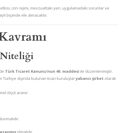
etkisi, izin rejimi, mevzuattaki yeri, uygulamadaki sorunlar ve
ylı biçimde ele alınacaktır.
t Kavramı
Niteliği
mde
Türk Ticaret Kanunu’nun 40. maddesi
ile düzenlenmiştir.
Türkiye dışında bulunan ticari kuruluşlar
yabancı şirket
olarak
emel ölçüt aranır:
lunmalıdır.
kazanmış
olmalıdır.