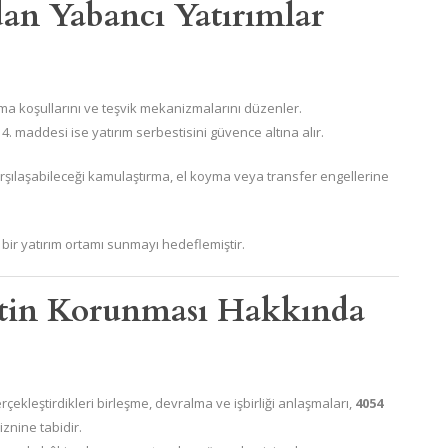
dan Yabancı Yatırımlar
pma koşullarını ve teşvik mekanizmalarını düzenler.
4. maddesi ise yatırım serbestisini güvence altına alır.
arşılaşabileceği kamulaştırma, el koyma veya transfer engellerine
bir yatırım ortamı sunmayı hedeflemiştir.
betin Korunması Hakkında
erçekleştirdikleri birleşme, devralma ve işbirliği anlaşmaları,
4054
znine tabidir.