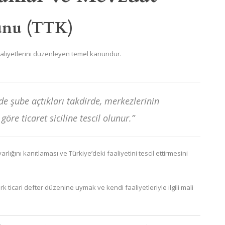
nunu (TTK)
faaliyetlerini düzenleyen temel kanundur.
e’de şube açtıkları takdirde, merkezlerinin
e ticaret siciline tescil olunur.”
ığını kanıtlaması ve Türkiye’deki faaliyetini tescil ettirmesini
 ticari defter düzenine uymak ve kendi faaliyetleriyle ilgili mali