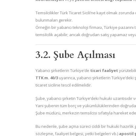
Temsilcilikler Türk Ticaret Sicili’ne kayıt olmak zorund
bulunmaları gerekir.
Örneğin bir yabancı teknoloji firması, Türkiye pazarını 
temsilcilik açabilir; ancak doğrudan satış yapamaz v
3.2. Şube Açılması
Yabancı şirketlerin Türkiye’de
ticari faaliyet
yürütebil
TTK m. 40/3
uyarınca, yabancı şirketlerin Türkiye’deki ş
ticaret siciline tescil edilmelidir.
Şube, yabancı şirketin Türkiye’deki hukuki uzantısıdır 
Yani şubenin tüm borç ve yükümlülüklerinden doğrud
Şube müdürü, merkezin temsilcisi sıfatıyla hareket eder
Bu nedenle, şube açma süreci ciddi bir hukuki hazırlık ge
sözleşme, faaliyet belgesi, yetki belgeleri vb.)
apostil 