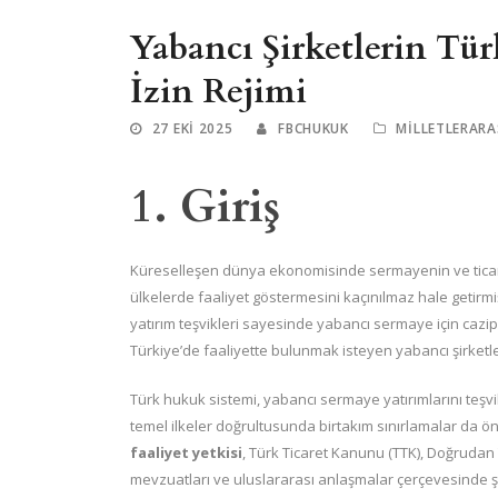
Yabancı Şirketlerin Türk
İzin Rejimi
27 EKI 2025
FBCHUKUK
MILLETLERARA
1. Giriş
Küreselleşen dünya ekonomisinde sermayenin ve ticari ili
ülkelerde faaliyet göstermesini kaçınılmaz hale getirm
yatırım teşvikleri sayesinde yabancı sermaye için cazip
Türkiye’de faaliyette bulunmak isteyen yabancı şirketler,
Türk hukuk sistemi, yabancı sermaye yatırımlarını teşvi
temel ilkeler doğrultusunda birtakım sınırlamalar da 
faaliyet yetkisi
, Türk Ticaret Kanunu (TTK), Doğrudan Y
mevzuatları ve uluslararası anlaşmalar çerçevesinde ş