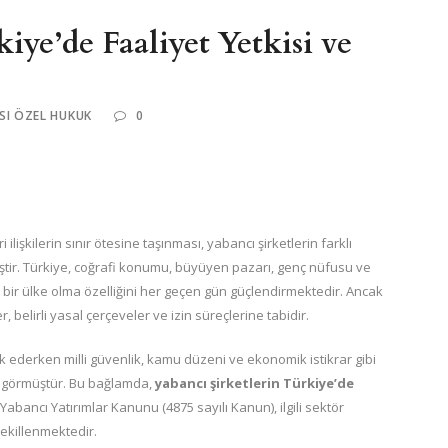
iye’de Faaliyet Yetkisi ve
SI ÖZEL HUKUK
0
şkilerin sınır ötesine taşınması, yabancı şirketlerin farklı
iştir. Türkiye, coğrafi konumu, büyüyen pazarı, genç nüfusu ve
 bir ülke olma özelliğini her geçen gün güçlendirmektedir. Ancak
 belirli yasal çerçeveler ve izin süreçlerine tabidir.
k ederken milli güvenlik, kamu düzeni ve ekonomik istikrar gibi
öngörmüştür. Bu bağlamda,
yabancı şirketlerin Türkiye’de
abancı Yatırımlar Kanunu (4875 sayılı Kanun), ilgili sektör
ekillenmektedir.