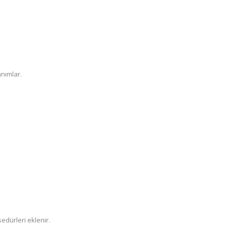
anımlar.
sedürleri eklenir.