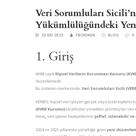
Veri Sorumluları Sicili
Yükümlülüğündeki Yeni
23 EKI 2025
FBCHUKUK
BLOG
0
1. Giriş
6698 sayılı
Kişisel Verilerin Korunması Kanunu (KVK
düzenlemedir.
Bu sistemin merkezinde,
Veri Sorumluları Sicili (VER
VERBİS; kişisel veri işleyen gerçek veya tüzel kişilerin
(KVKK Kurumu)
tarafından yönetilen çevrimiçi bir veri 
Amaç, veri işleme faaliyetlerinin
şeffaf, izlenebilir v
2024 ve 2025 yıllarında yürürlüğe giren
yeni düzenlem