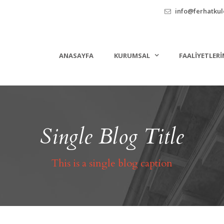
info@ferhatkule
ANASAYFA
KURUMSAL
FAALIYETLERI
Single Blog Title
This is a single blog caption