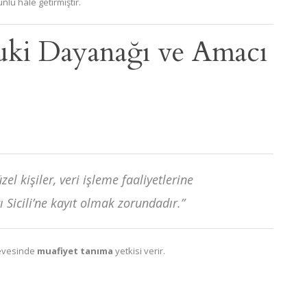
nlu hale getirmiştir.
uki Dayanağı ve Amacı
üzel kişiler, veri işleme faaliyetlerine
Sicili’ne kayıt olmak zorundadır.”
rçevesinde
muafiyet tanıma
yetkisi verir.