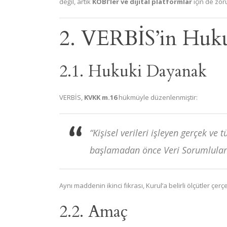
değil, artık
KOBİ’ler ve dijital platformlar
için de zoru
2. VERBİS’in Huk
2.1. Hukuki Dayanak
VERBİS,
KVKK m.16
hükmüyle düzenlenmiştir:
“Kişisel verileri işleyen gerçek ve t
başlamadan önce Veri Sorumluları 
Aynı maddenin ikinci fıkrası, Kurul’a belirli ölçütler çe
2.2. Amaç