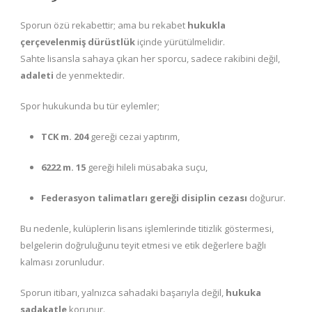
Sporun özü rekabettir; ama bu rekabet
hukukla
çerçevelenmiş dürüstlük
içinde yürütülmelidir.
Sahte lisansla sahaya çıkan her sporcu, sadece rakibini değil,
adaleti
de yenmektedir.
Spor hukukunda bu tür eylemler;
TCK m. 204
gereği cezai yaptırım,
6222 m. 15
gereği hileli müsabaka suçu,
Federasyon talimatları gereği disiplin cezası
doğurur.
Bu nedenle, kulüplerin lisans işlemlerinde titizlik göstermesi,
belgelerin doğruluğunu teyit etmesi ve etik değerlere bağlı
kalması zorunludur.
Sporun itibarı, yalnızca sahadaki başarıyla değil,
hukuka
sadakatle
korunur.