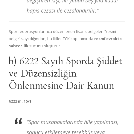
değiştiren kişi, iki yıldan beş yıla kadar
hapis cezası ile cezalandırılır.”
Spor federasyonlarınca düzenlenen lisans belgeleri “resmî
belge” sayıldığından, bu fiiller TCK kapsamında
resmî evrakta
sahtecilik
suçunu oluşturur.
b) 6222 Sayılı Sporda Şiddet
ve Düzensizliğin
Önlenmesine Dair Kanun
6222 m. 15/1:
“Spor müsabakalarında hile yapılması,
sonucu etkilemeye teşebbüs veya