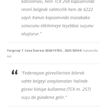
katılınması, hem TCK 204 kapsamında
resmî belgede sahtecilik hem de 6222
sayılı Kanun kapsamında müsabaka
sonucunu etkilemeye teşebbüs suçunu
oluşturur.”
Yargıtay 7. Ceza Dairesi 2020/1578 E., 2021/2034 K.
kararında
ise;
“Federasyon görevlilerinin bilerek
sahte belgeyi onaylamaları halinde
görevi kötüye kullanma (TCK m. 257)
suçu da gündeme gelir.”