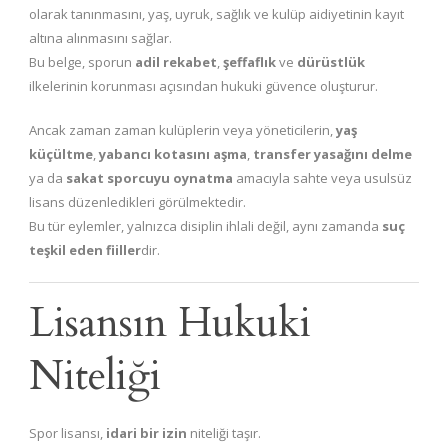
olarak tanınmasını, yaş, uyruk, sağlık ve kulüp aidiyetinin kayıt
altına alınmasını sağlar.
Bu belge, sporun
adil rekabet
,
şeffaflık
ve
dürüstlük
ilkelerinin korunması açısından hukuki güvence oluşturur.
Ancak zaman zaman kulüplerin veya yöneticilerin,
yaş
küçültme
,
yabancı kotasını aşma
,
transfer yasağını delme
ya da
sakat sporcuyu oynatma
amacıyla sahte veya usulsüz
lisans düzenledikleri görülmektedir.
Bu tür eylemler, yalnızca disiplin ihlali değil, aynı zamanda
suç
teşkil eden fiiller
dir.
Lisansın Hukuki
Niteliği
Spor lisansı,
idari bir izin
niteliği taşır.