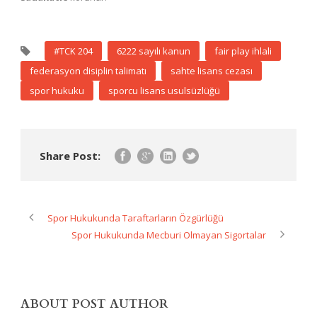
#TCK 204
6222 sayılı kanun
fair play ihlali
federasyon disiplin talimatı
sahte lisans cezası
spor hukuku
sporcu lisans usulsüzlüğü
Share Post:
Spor Hukukunda Taraftarların Özgürlüğü
Spor Hukukunda Mecburi Olmayan Sigortalar
ABOUT POST AUTHOR