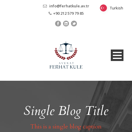
info@ferhatkule.av.tr
Turkish
Turkish
+90 212 579 79 85
Single Blog Title
This is a single blog caption