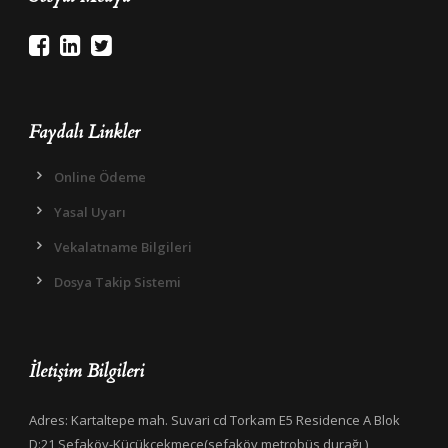
Faydalı Linkler
Online Ödeme
Yasal Uyarı
Vekalatname Bilgileri
Dosya Takip Sistemi
İletişim Bilgileri
Adres: Kartaltepe mah. Suvari cd Torkam E5 Residence A Blok
D:21 Sefaköy-Küçükçekmece(sefaköy metrobüs durağı )