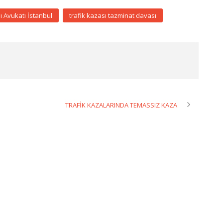
ı Avukatı İstanbul
trafik kazası tazminat davası
TRAFİK KAZALARINDA TEMASSIZ KAZA