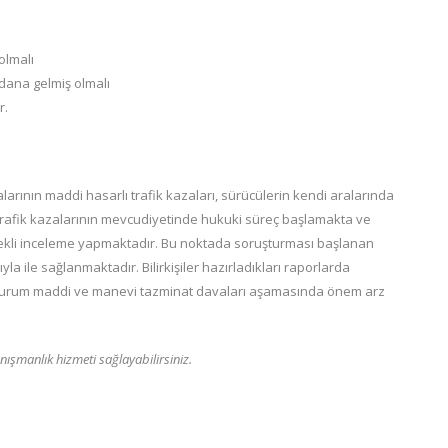
olmalı
ydana gelmiş olmalı
r.
arının maddi hasarlı trafik kazaları, sürücülerin kendi aralarında
trafik kazalarının mevcudiyetinde hukuki süreç başlamakta ve
erekli inceleme yapmaktadır. Bu noktada soruşturması başlanan
a ile sağlanmaktadır. Bilirkişiler hazırladıkları raporlarda
 durum maddi ve manevi tazminat davaları aşamasında önem arz
nışmanlık hizmeti sağlayabilirsiniz.