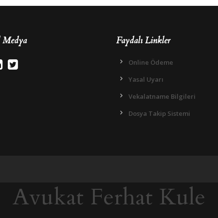
l Medya
Faydalı Linkler
Online Ödeme
Yasal Uyarı
Vekalatname Bilgileri
Dosya Takip Sistemi
Avukat Ferhat Kule