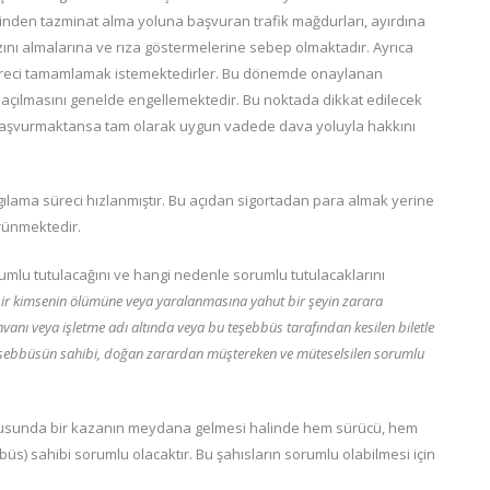
inden tazminat alma yoluna başvuran trafik mağdurları, ayırdına
nı almalarına ve rıza göstermelerine sebep olmaktadır. Ayrıca
 süreci tamamlamak istemektedirler. Bu dönemde onaylanan
 açılmasını genelde engellemektedir. Bu noktada dikkat edilecek
 başvurmaktansa tam olarak uygun vadede dava yoluyla hakkını
gılama süreci hızlanmıştır. Bu açıdan sigortadan para almak yerine
rünmektedir.
rumlu tutulacağını ve hangi nedenle sorumlu tutulacaklarını
i bir kimsenin ölümüne veya yaralanmasına yahut bir şeyin zarara
nı veya işletme adı altında veya bu teşebbüs tarafından kesilen biletle
u teşebbüsün sahibi, doğan zarardan müştereken ve
müteselsilen
sorumlu
usunda bir kazanın meydana gelmesi halinde hem sürücü, hem
büs) sahibi sorumlu olacaktır. Bu şahısların sorumlu olabilmesi için