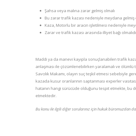
Şahsa veya malına zarar gelmiş olmalı
Bu zarar trafik kazası nedeniyle meydana gelmiş 
Kaza, Motorlu bir aracın işletilmesi nedeniyle me
Zarar ve trafik kazası arasında illiyet bağı olmalıdı
Maddi ya da manevi kayıpla sonuçlanabilen trafik kazal
anlaşması ile çözümlenebilirken yaralamalı ve ölümlü 
Savcılık Makamı, olayın suç teşkil etmesi sebebiyle g
kazada kusur oranlarının saptanması experler vasıtasıyl
hatanın hangi sürücüde olduğunu tespit etmekte, bu
etmektedir.
Bu konu ile ilgili diğer sorularınız için hukuk büromuzdan da