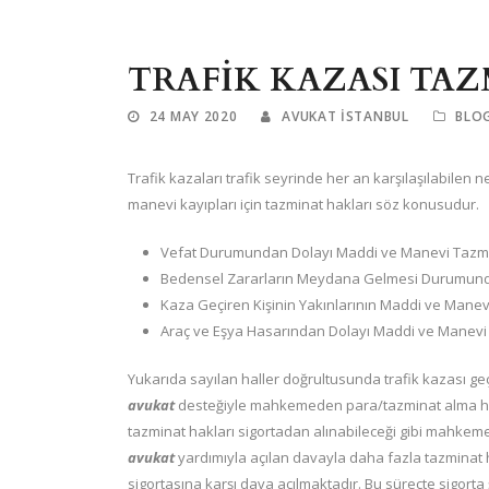
TRAFİK KAZASI TAZ
24 MAY 2020
AVUKAT ISTANBUL
BLO
Trafik kazaları trafik seyrinde her an karşılaşılabilen 
manevi kayıpları için tazminat hakları söz konusudur.
Vefat Durumundan Dolayı Maddi ve Manevi Tazmi
Bedensel Zararların Meydana Gelmesi Durumunda
Kaza Geçiren Kişinin Yakınlarının Maddi ve Manev
Araç ve Eşya Hasarından Dolayı Maddi ve Manevi 
Yukarıda sayılan haller doğrultusunda trafik kazası ge
avukat
desteğiyle mahkemeden para/tazminat alma hak
tazminat hakları sigortadan alınabileceği gibi mahkeme
avukat
yardımıyla açılan davayla daha fazla tazminat h
sigortasına karşı dava açılmaktadır. Bu süreçte sigor