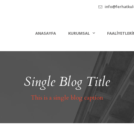
info@ferhatkule
ANASAYFA
KURUMSAL
FAALIYETLERI
Single Blog Title
This is a single blog caption