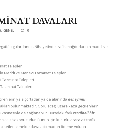
MİNAT DAVALARI
G
,
GENEL
0
negatif olgulardandır. Nihayetinde trafik mağdurlarının maddi ve
nat Talepleri
 Maddi ve Manevi Tazminat Talepleri
i Tazminat Talepleri
Tazminat Talepleri
çirenlerin ya sigortadan ya da alanında
deneyimli
ları bulunmaktadır. Görüleceği üzere kaza geçirenlerin
 vasıtasıyla da sağlanabilir. Buradaki fark
tecrübeli bir
akkı söz konusudur. Bunun için kusurlu araca ait trafik
ta şirketleri genelde dava açtırmadan ödeme yoluna