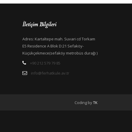
İletişim Bilgileri
Adres: Kartaltepe mah. Suvari cd Torkam
E5 Residence A Blok D:21 Sefaköy-
Küçükçekmece(sefaköy metrobüs durağı )
+90 212 579 79 85
info@ferhatkule.av.tr
Coding by
TK