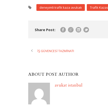
deneyimli trafik kaza avukatı
Trafik Kazas
Share Post:
İŞ GÜVENCESİ TAZMİNATI
ABOUT POST AUTHOR
avukat istanbul