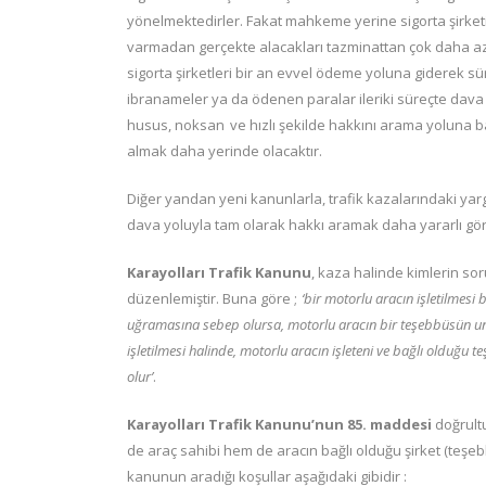
yönelmektedirler. Fakat mahkeme yerine sigorta şirket
varmadan gerçekte alacakları tazminattan çok daha azı
sigorta şirketleri bir an evvel ödeme yoluna giderek
ibranameler ya da ödenen paralar ileriki süreçte dava
husus, noksan ve hızlı şekilde hakkını arama yoluna
almak daha yerinde olacaktır.
Diğer yandan yeni kanunlarla, trafik kazalarındaki yar
dava yoluyla tam olarak hakkı aramak daha yararlı gö
Karayolları Trafik Kanunu
, kaza halinde kimlerin so
düzenlemiştir. Buna göre ;
‘bir motorlu aracın işletilmes
uğramasına sebep olursa, motorlu aracın bir teşebbüsün unva
işletilmesi halinde, motorlu aracın işleteni ve bağlı olduğ
olur’
.
Karayolları Trafik Kanunu’nun 85. maddesi
doğrult
de araç sahibi hem de aracın bağlı olduğu şirket (teşeb
kanunun aradığı koşullar aşağıdaki gibidir :