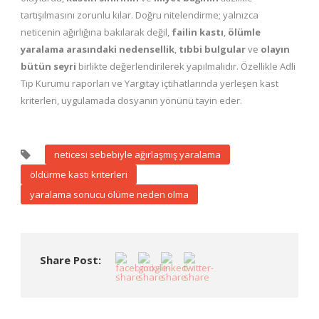
tartışılmasını zorunlu kılar. Doğru nitelendirme; yalnızca
neticenin ağırlığına bakılarak değil,
failin kastı
,
ölümle
yaralama arasındaki nedensellik
,
tıbbi bulgular
ve
olayın
bütün seyri
birlikte değerlendirilerek yapılmalıdır. Özellikle Adli
Tıp Kurumu raporları ve Yargıtay içtihatlarında yerleşen kast
kriterleri, uygulamada dosyanın yönünü tayin eder.
neticesi sebebiyle ağırlaşmış yaralama
öldürme kastı kriterleri
yaralama sonucu ölüme neden olma
Share Post: