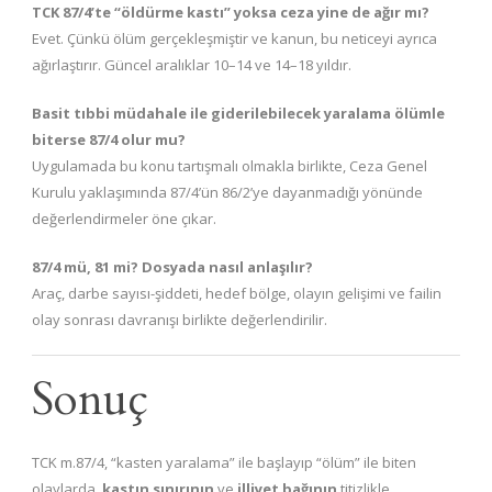
TCK 87/4’te “öldürme kastı” yoksa ceza yine de ağır mı?
Evet. Çünkü ölüm gerçekleşmiştir ve kanun, bu neticeyi ayrıca
ağırlaştırır. Güncel aralıklar 10–14 ve 14–18 yıldır.
Basit tıbbi müdahale ile giderilebilecek yaralama ölümle
biterse 87/4 olur mu?
Uygulamada bu konu tartışmalı olmakla birlikte, Ceza Genel
Kurulu yaklaşımında 87/4’ün 86/2’ye dayanmadığı yönünde
değerlendirmeler öne çıkar.
87/4 mü, 81 mi? Dosyada nasıl anlaşılır?
Araç, darbe sayısı-şiddeti, hedef bölge, olayın gelişimi ve failin
olay sonrası davranışı birlikte değerlendirilir.
Sonuç
TCK m.87/4, “kasten yaralama” ile başlayıp “ölüm” ile biten
olaylarda,
kastın sınırının
ve
illiyet bağının
titizlikle