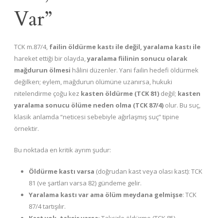
Var”
TCK m.87/4,
failin öldürme kastı ile değil, yaralama kastı ile
hareket ettiği bir olayda,
yaralama fiilinin sonucu olarak
mağdurun ölmesi
hâlini düzenler. Yani failin hedefi öldürmek
değilken; eylem, mağdurun ölümüne uzanırsa, hukuki
nitelendirme çoğu kez
kasten öldürme (TCK 81)
değil;
kasten
yaralama sonucu ölüme neden olma (TCK 87/4)
olur. Bu suç,
klasik anlamda “neticesi sebebiyle ağırlaşmış suç” tipine
örnektir.
Bu noktada en kritik ayrım şudur:
Öldürme kastı varsa
(doğrudan kast veya olası kast): TCK
81 (ve şartları varsa 82) gündeme gelir.
Yaralama kastı var ama ölüm meydana gelmişse
: TCK
87/4 tartışılır.