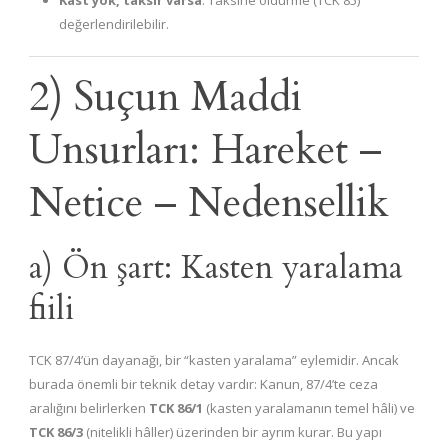
Kast yok, taksir varsa
: Taksirle öldürme (TCK 85)
değerlendirilebilir.
2) Suçun Maddi
Unsurları: Hareket –
Netice – Nedensellik
a) Ön şart: Kasten yaralama
fiili
TCK 87/4’ün dayanağı, bir “kasten yaralama” eylemidir. Ancak
burada önemli bir teknik detay vardır: Kanun, 87/4’te ceza
aralığını belirlerken
TCK 86/1
(kasten yaralamanın temel hâli) ve
TCK 86/3
(nitelikli hâller) üzerinden bir ayrım kurar. Bu yapı