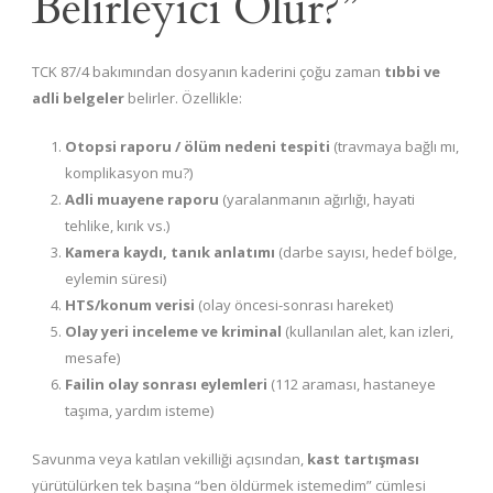
Belirleyici Olur?”
TCK 87/4 bakımından dosyanın kaderini çoğu zaman
tıbbi ve
adli belgeler
belirler. Özellikle:
Otopsi raporu / ölüm nedeni tespiti
(travmaya bağlı mı,
komplikasyon mu?)
Adli muayene raporu
(yaralanmanın ağırlığı, hayati
tehlike, kırık vs.)
Kamera kaydı, tanık anlatımı
(darbe sayısı, hedef bölge,
eylemin süresi)
HTS/konum verisi
(olay öncesi-sonrası hareket)
Olay yeri inceleme ve kriminal
(kullanılan alet, kan izleri,
mesafe)
Failin olay sonrası eylemleri
(112 araması, hastaneye
taşıma, yardım isteme)
Savunma veya katılan vekilliği açısından,
kast tartışması
yürütülürken tek başına “ben öldürmek istemedim” cümlesi