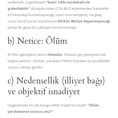
nedeniyle, uygulamada
“basit tıbbi müdahale ile
giderilebilir”
düzeyde kalan (TCK 86/2) eylemlerden hareketle
87/4 kurulup kurulamayacağı, uzun süre tartışılmış; Yargıtay
Ceza Genel Kurulu kararlarıyla
87/4’ün 86/2’ye dayanmayacağı
yönünde güçlü bir yaklaşım benimsenmiştir.
b) Netice: Ölüm
87/4’te ağırlaştırıcı netice
ölümdür
. Ölümün gerçekleşmesi tek
başına yetmez; ölümün, yaralama fiilinin hukuken isnat edilebilir
sonucu olması gerekir.
c) Nedensellik (illiyet bağı)
ve objektif isnadiyet
Uygulamada en çok kavga edilen başlık burasıdır:
“Ölüm,
yaralamanın sonucu mu?”