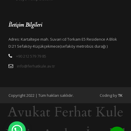
İletişim Bilgileri
Adres: Kartaltepe mah. Suvari cd Torkam E5 Residence A Blok
D:21 Sefaköy-Küçükçekmece(sefaköy metrobüs durağı )
+90 212 579 79 85
info@ferhatkule.av.tr
Copyright 2022 | Tüm hakları saklıdır.
Coding by
TK
Avukat Ferhat Kule