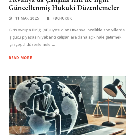
Güncellenmiş Hukuki Düzenlemeler
11 MAR 2025
FBCHUKUK
Giriş Avrupa Birliği (AB) üyesi olan Litvanya, özellikle son yıllarda
iş gücü piyasasını yabancı çalışanlara daha açık hale getirmek
için çeşitli düzenlemeler...
READ MORE