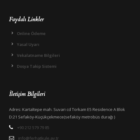
Faydalı Linkler
Online Ödeme
Yasal Uyarı
Vekalatname Bilgileri
Dosya Takip Sistemi
İletişim Bilgileri
Adres: Kartaltepe mah. Suvari cd Torkam E5 Residence A Blok
D:21 Sefaköy-Küçükçekmece(sefaköy metrobüs durağı )
+90 212 579 79 85
info@ferhatkule.av.tr