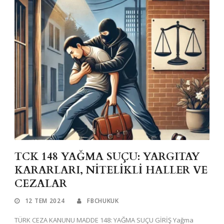
TCK 148 YAĞMA SUÇU: YARGITAY
KARARLARI, NİTELİKLİ HALLER VE
CEZALAR
12 TEM 2024
FBCHUKUK
TÜRK CEZA KANUNU MADDE 148: YAĞMA SUÇU GİRİŞ Yağma