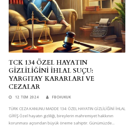
TCK 134 ÖZEL HAYATIN
GİZLİLİĞİNİ İHLAL SUÇU:
YARGITAY KARARLARI VE
CEZALAR
12 TEM 2024
FBCHUKUK
TÜRK CEZA KANUNU MADDE 134: ÖZEL HAYATIN GİZLİLİĞİNİ İHLAL
GİRİŞ Özel hayatın gizliliği, bireylerin mahremiyet hakkının
korunması açısından büyük öneme sahiptir. Günümüzde...