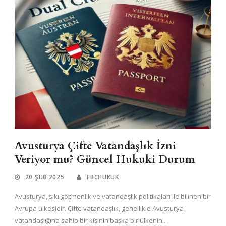
Avusturya Çifte Vatandaşlık İzni
Veriyor mu? Güncel Hukuki Durum
20 ŞUB 2025
FBCHUKUK
Avusturya, sıkı göçmenlik ve vatandaşlık politikaları ile bilinen bir
Avrupa ülkesidir. Çifte vatandaşlık, genellikle Avusturya
vatandaşlığına sahip bir kişinin başka bir ülkenin...