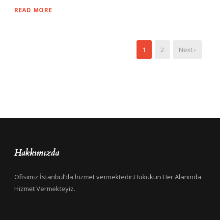
READ MORE
1
2
Next ›
Hakkımızda
Ofisimiz İstanbul’da hizmet vermektedir.Hukukun Her Alanında
Hizmet Vermekteyiz.