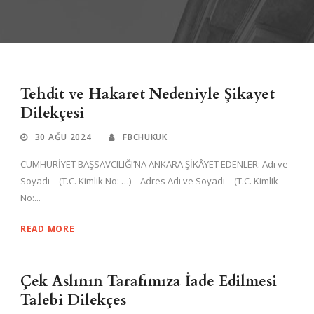
Tehdit ve Hakaret Nedeniyle Şikayet
Dilekçesi
30 AĞU 2024
FBCHUKUK
CUMHURİYET BAŞSAVCILIĞI’NA ANKARA ŞİKÂYET EDENLER: Adı ve
Soyadı – (T.C. Kimlik No: …) – Adres Adı ve Soyadı – (T.C. Kimlik
No:...
READ MORE
Çek Aslının Tarafımıza İade Edilmesi
Talebi Dilekçes