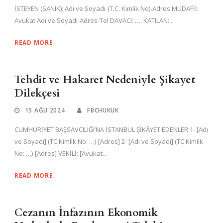
İSTEYEN (SANIK): Adı ve Soyadı-(T.C. Kimlik No)-Adres MÜDAFİİ:
Avukat Adı ve Soyadı-Adres-Tel DAVACI: …. KATILAN:...
READ MORE
Tehdit ve Hakaret Nedeniyle Şikayet
Dilekçesi
15 AĞU 2024
FBCHUKUK
CUMHURİYET BAŞSAVCILIĞI’NA İSTANBUL ŞİKÂYET EDENLER:1- [Adı
ve Soyadı] (TC Kimlik No: …)-[Adres] 2- [Adı ve Soyadı] (TC Kimlik
No: …)-[Adres] VEKİLİ: [Avukat...
READ MORE
Cezanın İnfazının Ekonomik