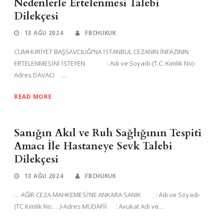
Nedenlerle Ertelenmesi Talebi
Dilekçesi
13 AĞU 2024
FBCHUKUK
CUMHURİYET BAŞSAVCILIĞI’NA İSTANBUL CEZANIN İNFAZININ
ERTELENMESİNİ İSTEYEN : Adı ve Soyadı-(T.C. Kimlik No)-
Adres DAVACI ...
READ MORE
Sanığın Akıl ve Ruh Sağlığının Tespiti
Amacı İle Hastaneye Sevk Talebi
Dilekçesi
13 AĞU 2024
FBCHUKUK
… AĞIR CEZA MAHKEMESİ’NE ANKARA SANIK : Adı ve Soyadı-
(TC Kimlik No: …)-Adres MÜDAFİİ : Avukat Adı ve...