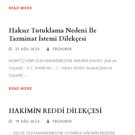
READ MORE
Haksız Tutuklama Nedeni İle
Tazminat İstemi Dilekçesi
21 AĞU 2024
FBCHUKUK
NÖBETÇİ AĞIR CEZA MAHKEMESİ’NE ANKARA DAVACI: [Adı ve
Soyadı] – (T.C. Kimlik No: …) – Adres VEKİLİ: Avukat [Adı ve
Soyadı] –...
READ MORE
HAKİMİN REDDİ DİLEKÇESİ
19 AĞU 2024
FBCHUKUK
… ASLİYE CEZA MAHKEMESİ’NE İSTANBUL HÂKİMİN REDDİNİ