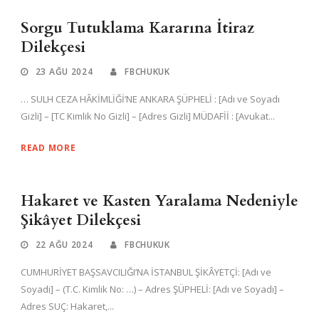
Sorgu Tutuklama Kararına İtiraz
Dilekçesi
23 AĞU 2024
FBCHUKUK
… SULH CEZA HÂKİMLİĞİ’NE ANKARA ŞÜPHELİ : [Adı ve Soyadı
Gizli] – [TC Kimlik No Gizli] – [Adres Gizli] MÜDAFİİ : [Avukat...
READ MORE
Hakaret ve Kasten Yaralama Nedeniyle
Şikâyet Dilekçesi
22 AĞU 2024
FBCHUKUK
CUMHURİYET BAŞSAVCILIĞI’NA İSTANBUL ŞİKÂYETÇİ: [Adı ve
Soyadı] – (T.C. Kimlik No: …) – Adres ŞÜPHELİ: [Adı ve Soyadı] –
Adres SUÇ: Hakaret,...