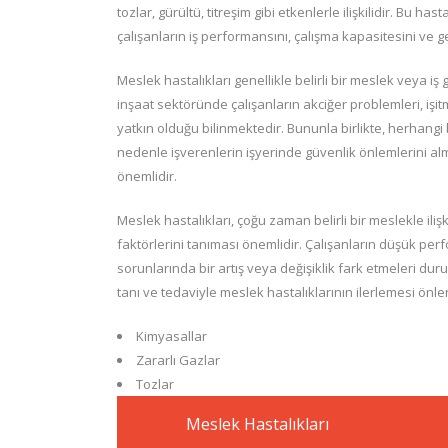
tozlar, gürültü, titreşim gibi etkenlerle ilişkilidir. Bu 
çalışanların iş performansını, çalışma kapasitesini ve 
Meslek hastalıkları genellikle belirli bir meslek veya 
inşaat sektöründe çalışanların akciğer problemleri, işitme
yatkın olduğu bilinmektedir. Bununla birlikte, herhangi 
nedenle işverenlerin işyerinde güvenlik önlemlerini al
önemlidir.
Meslek hastalıkları, çoğu zaman belirli bir meslekle ilişkil
faktörlerini tanıması önemlidir. Çalışanların düşük perf
sorunlarında bir artış veya değişiklik fark etmeleri d
tanı ve tedaviyle meslek hastalıklarının ilerlemesi önlene
Kimyasallar
Zararlı Gazlar
Tozlar
Meslek Hastalıkları