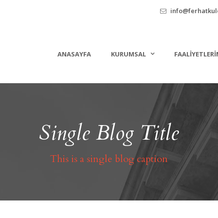
info@ferhatkule
ANASAYFA
KURUMSAL
FAALIYETLERI
Single Blog Title
This is a single blog caption