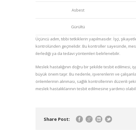
Asbest
Gürültü
Üçüncü adım, tıbbi tetkiklerin yapılmasıdır. İşçi, şikaye
kontrolünden geçmelidir. Bu kontroller sayesinde, mesle
ilerlediği ya da tedavi yöntemleri belirlenebilir.
Meslek hastalığının doğru bir şekilde tesbit edilmesi, 
büyük önem taşır. Bu nedenle, işverenlerin ve çalışan
önlemlerinin alınması, sağlık kontrollerinin düzenli şek
meslek hastalıklarının tesbit edilmesine yardımcı olabili
Share Post: