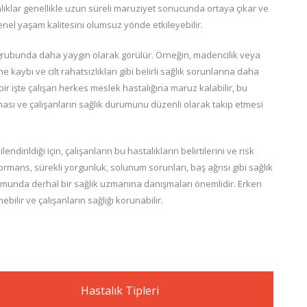
hastalıklar genellikle uzun süreli maruziyet sonucunda ortaya çıkar ve
genel yaşam kalitesini olumsuz yönde etkileyebilir.
iş grubunda daha yaygın olarak görülür. Örneğin, madencilik veya
 kaybı ve cilt rahatsızlıkları gibi belirli sağlık sorunlarına daha
bir işte çalışan herkes meslek hastalığına maruz kalabilir, bu
ması ve çalışanların sağlık durumunu düzenli olarak takip etmesi
endirildiği için, çalışanların bu hastalıkların belirtilerini ve risk
ormans, sürekli yorgunluk, solunum sorunları, baş ağrısı gibi sağlık
urumunda derhal bir sağlık uzmanına danışmaları önemlidir. Erken
bilir ve çalışanların sağlığı korunabilir.
Hastalık Tipleri