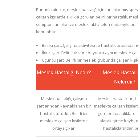
Bununla birlikte, meslek hastalığı için tanımlanmış spes
çalışan kişilerde sıklıkla görülen belirli bir hastalık, mesl
semptomları olan ve mesleki aktiviteleri nedeniyle bu ha
konulabilir.
Birinci şart: Çalışma aktivitesi ile hastalık arasında n
İkinci şart: Belirli bir süre boyunca aynı meslekte ça
Üçüncü şart: Belirli bir meslek grubunda çalışan kişi
Meslek Hastalığı Nedir?
Meslek Hastalık
Nelerdir?
Meslek hastalığı, çalışma
Meslek hastalıkları, bel
şartlarından kaynaklanan bir
meslekte çalışan kişilerd
hastalık türüdür. Belirli bir
görülen hastalıklardı
meslekte çalışan kişilerde
olarak işitme kaybı,
ortaya çıkar.
hastalıklarından bir