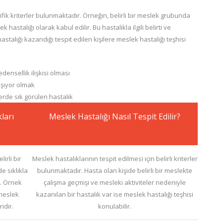
ifik kriterler bulunmaktadır. Örneğin, belirli bir meslek grubunda
ek hastalığı olarak kabul edilir. Bu hastalıkla ilgili belirti ve
stalığı kazandığı tespit edilen kişilere meslek hastalığı teşhisi
edensellik ilişkisi olması
lışıyor olmak
lerde sık görülen hastalık
ları
Meslek Hastalığı Nasıl Tespit Edilir?
irli bir
Meslek hastalıklarının tespit edilmesi için belirli kriterler
e sıklıkla
bulunmaktadır. Hasta olan kişide belirli bir meslekte
r. Örnek
çalışma geçmişi ve mesleki aktiviteler nedeniyle
 meslek
kazanılan bir hastalık var ise meslek hastalığı teşhisi
idir.
konulabilir.