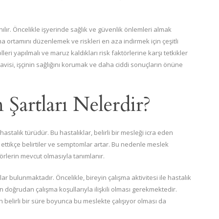
anılır. Öncelikle işyerinde sağlık ve güvenlik önlemleri almak
ma ortamını düzenlemek ve riskleri en aza indirmek için çeşitli
olleri yapılmalı ve maruz kaldıkları risk faktörlerine karşı tetkikler
davisi, işçinin sağlığını korumak ve daha ciddi sonuçların önüne
 Şartları Nelerdir?
stalık türüdür. Bu hastalıklar, belirli bir mesleği icra eden
ettikçe belirtiler ve semptomlar artar. Bu nedenle meslek
faktörlerin mevcut olmasıyla tanımlanır.
tlar bulunmaktadır. Öncelikle, bireyin çalışma aktivitesi ile hastalık
ğın doğrudan çalışma koşullarıyla ilişkili olması gerekmektedir.
in belirli bir süre boyunca bu meslekte çalışıyor olması da