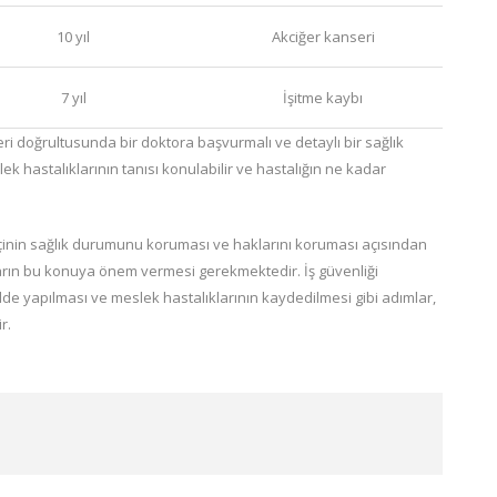
10 yıl
Akciğer kanseri
7 yıl
İşitme kaybı
tleri doğrultusunda bir doktora başvurmalı ve detaylı bir sağlık
k hastalıklarının tanısı konulabilir ve hastalığın ne kadar
işçinin sağlık durumunu koruması ve haklarını koruması açısından
ların bu konuya önem vermesi gerekmektedir. İş güvenliği
ilde yapılması ve meslek hastalıklarının kaydedilmesi gibi adımlar,
r.