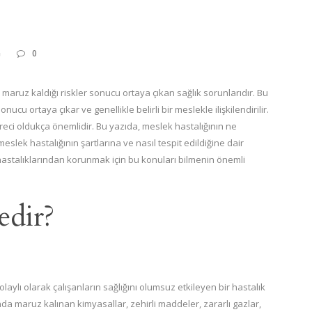
G
0
in maruz kaldığı riskler sonucu ortaya çıkan sağlık sorunlarıdır. Bu
ucu ortaya çıkar ve genellikle belirli bir meslekle ilişkilendirilir.
üreci oldukça önemlidir. Bu yazıda, meslek hastalığının ne
slek hastalığının şartlarına ve nasıl tespit edildiğine dair
 hastalıklarından korunmak için bu konuları bilmenin önemli
edir?
aylı olarak çalışanların sağlığını olumsuz etkileyen bir hastalık
da maruz kalınan kimyasallar, zehirli maddeler, zararlı gazlar,