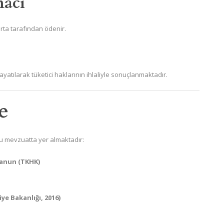
macı
orta tarafından ödenir.
yatılarak tüketici haklarının ihlaliyle sonuçlanmaktadır.
e
 şu mevzuatta yer almaktadır:
Kanun (TKHK)
ye Bakanlığı, 2016)