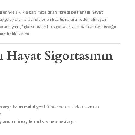
ilerinde sıklıkla karşımıza çıkan
“kredi bağlantılı hayat
 uygulayıcıları arasında önemli tartışmalara neden olmuştur.
“zorunluymuş” gibi sunulan bu sigortalar, aslında hukuken
isteğe
çme hakkı
vardır.
lı Hayat Sigortasının
 veya kalıcı maluliyet
hâlinde borcun kalan kısmının
.
çlunun mirasçılarını
koruma amacı taşır.