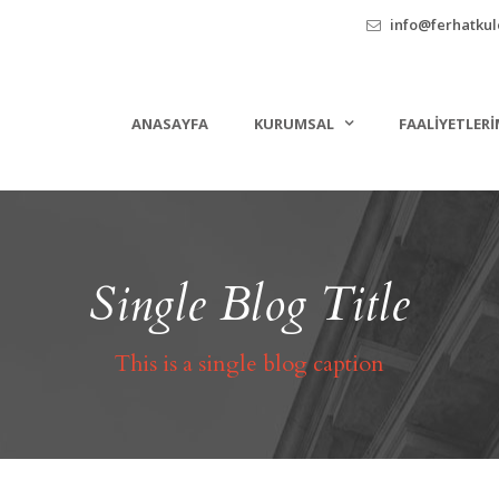
info@ferhatkule
ANASAYFA
KURUMSAL
FAALIYETLERI
Single Blog Title
This is a single blog caption