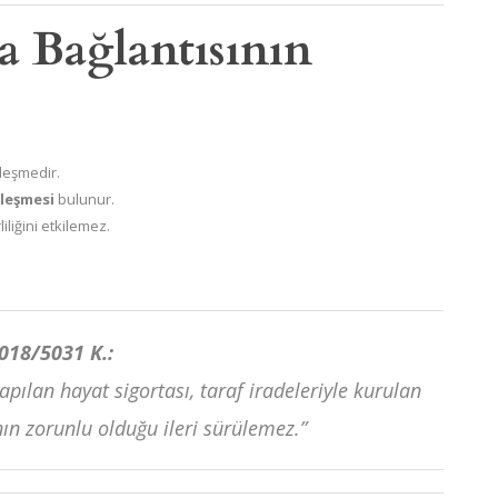
ta Bağlantısının
leşmedir.
zleşmesi
bulunur.
liliğini etkilemez.
2018/5031 K.:
pılan hayat sigortası, taraf iradeleriyle kurulan
ın zorunlu olduğu ileri sürülemez.”