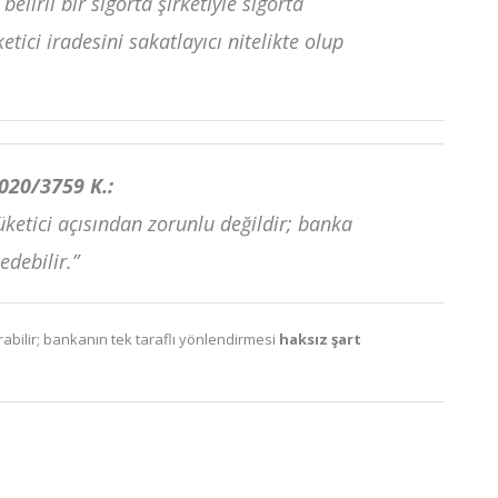
elirli bir sigorta şirketiyle sigorta
etici iradesini sakatlayıcı nitelikte olup
2020/3759 K.:
üketici açısından zorunlu değildir; banka
edebilir.”
tırabilir; bankanın tek taraflı yönlendirmesi
haksız şart