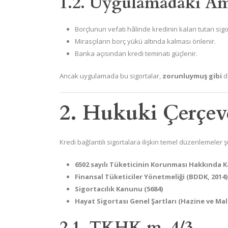
1.2. Uygulamadaki A
Borçlunun vefatı hâlinde kredinin kalan tutarı sig
Mirasçıların borç yükü altında kalması önlenir.
Banka açısından kredi teminatı güçlenir.
Ancak uygulamada bu sigortalar,
zorunluymuş gibi
da
2. Hukuki Çerçev
Kredi bağlantılı sigortalara ilişkin temel düzenlemeler
6502 sayılı Tüketicinin Korunması Hakkında 
Finansal Tüketiciler Yönetmeliği (BDDK, 2014)
Sigortacılık Kanunu (5684)
Hayat Sigortası Genel Şartları (Hazine ve Mali
2.1. TKHK m. 4/3