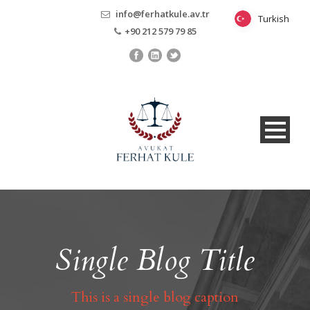
info@ferhatkule.av.tr
Turkish
Turkish
+90 212 579 79 85
Single Blog Title
This is a single blog caption