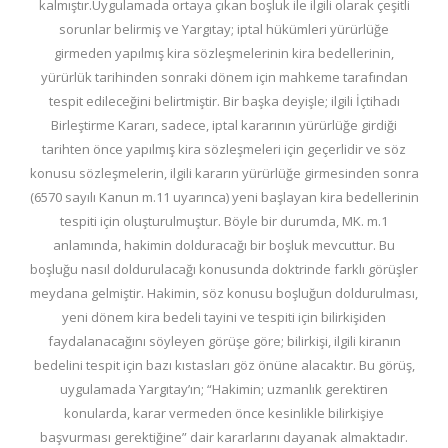
kalmıştır.Uygulamada ortaya çıkan boşluk ile ilgili olarak çeşitli
sorunlar belirmiş ve Yargıtay; iptal hükümleri yürürlüğe
girmeden yapılmış kira sözleşmelerinin kira bedellerinin,
yürürlük tarihinden sonraki dönem için mahkeme tarafından
tespit edileceğini belirtmiştir. Bir başka deyişle; ilgili İçtihadı
Birleştirme Kararı, sadece, iptal kararının yürürlüğe girdiği
tarihten önce yapılmış kira sözleşmeleri için geçerlidir ve söz
konusu sözleşmelerin, ilgili kararın yürürlüğe girmesinden sonra
(6570 sayılı Kanun m.11 uyarınca) yeni başlayan kira bedellerinin
tespiti için oluşturulmuştur. Böyle bir durumda, MK. m.1
anlamında, hakimin dolduracağı bir boşluk mevcuttur. Bu
boşluğu nasıl doldurulacağı konusunda doktrinde farklı görüşler
meydana gelmiştir. Hakimin, söz konusu boşluğun doldurulması,
yeni dönem kira bedeli tayini ve tespiti için bilirkişiden
faydalanacağını söyleyen görüşe göre; bilirkişi, ilgili kiranın
bedelini tespit için bazı kıstasları göz önüne alacaktır. Bu görüş,
uygulamada Yargıtay’ın; “Hakimin; uzmanlık gerektiren
konularda, karar vermeden önce kesinlikle bilirkişiye
başvurması gerektiğine” dair kararlarını dayanak almaktadır.