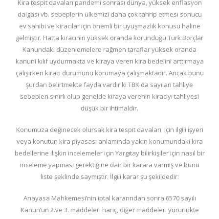
Kira tespit davaları pandemi sonrası dünya, yüksek enflasyon
dalgası vb. sebeplerin ülkemizi daha çok tahrip etmesi sonucu
ev sahibi ve kiracılar için önemli bir uyuşmazlık konusu haline
gelmiştir. Hatta kiracının yüksek oranda korunduğu Türk Borçlar
Kanundaki düzenlemelere rağmen taraflar yüksek oranda
kanuni kılıf uydurmakta ve kiraya veren kira bedelini arttırmaya
çalışırken kiracı durumunu korumaya çalışmaktadır. Ancak bunu
şurdan belirtmekte fayda vardır ki TBK da sayılan tahliye
sebepleri sınırlı olup genelde kiraya verenin kiracıyı tahliyesi
düşük bir ihtimaldir.
Konumuza değinecek olursak kira tespit davaları için ilgili işyeri
veya konutun kira piyasası anlamında yakın konumundaki kira
bedellerine ilişkin incelemeler için Yargıtay bilirkişiler için nasıl bir
inceleme yapması gerektiğine dair bir karara varmış ve bunu
liste şeklinde saymıştır. İlgili karar şu şekildedir:
Anayasa Mahkemesi’nin iptal kararından sonra 6570 sayılı
Kanun’un 2.ve 3. maddeleri hariç, diğer maddeleri yürürlükte