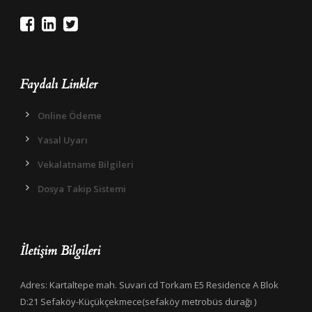
Faydalı Linkler
Online Ödeme
Yasal Uyarı
Vekalatname Bilgileri
Dosya Takip Sistemi
İletişim Bilgileri
Adres: Kartaltepe mah. Suvari cd Torkam E5 Residence A Blok
D:21 Sefaköy-Küçükçekmece(sefaköy metrobüs durağı )