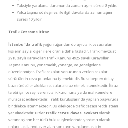
Taksiyle yaralama durumunda zaman aşımı süresi 8 yıldır.
Yolcu taşıma sözleşmesi ile ilgili davalarda zaman aşımı
süresi 10 yıldır.
Trafik Cezasına İtiraz
İstanbul’da trafik
yoğunluğundan dolayı trafik cezası alan
kişilerin sayısı diğer illere oranla daha fazladır. Trafik mevzuatı
2918 sayılı Karayolları Trafik Kanunu 4925 sayılı Karayolları
Taşıma Kanunu, yönetmelik, yönerge, ve genelgelerle
düzenlenmiştir. Trafik cezaları sonucunda verilen cezalar
sürücülerin ceza puanlarına işlemektedir. Bu sebepten dolayı
bazı sürücüler aldıkları cezalara itiraz etmek istemektedir. İtiraz
talebi için cezayı veren trafik kurumuna ya da mahkemelere
müracaat edilmektedir. Trafik kuruluşlarında yapılan başvuruda
bir dilekçe istenmektedir. Bu dilekçede trafik cezası reddi istemi
yer almaktadır. Bizler
trafik cezası davası avukatı
olarak
vatandaşların her türlü hukuki işlemlerinde yardımcı olarak
onların akıllarında yer alan soruların yanıtlanması için