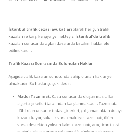
İstanbul trafik cezası avukatları
olarak her gün trafik
kazaları ile karşı karşıya gelmekteyiz.
İstanbul’da trafik
kazaları sonucunda açılan davalarda birtakım haklar ele
edilmektedir.
Trafik Kazası Sonrasında Bulunulan Haklar
Aşağıda trafik kazaları sonucunda sahip olunan haklar yer
almaktadır. Bu haklar şu şekildedir:
Maddi Tazminat:
Kaza sonucunda oluşan masraflar
sigorta şirketleri tarafından karşılanmaktadır. Tazminata
dâhil olan unsurlar tedavi giderleri, çalışamamaktan dolayı
kazanç kaybı, sakatlık varsa maluliyet tazminatı, ölüm
varsa destekten yoksun kalma tazminatı, araç ticari taksi,
minibüs gibi ise aracın çalışamadığı günlere ait kazanç