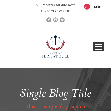
info@ferhatkule.av.tr
Turkish
Turkish
+90 212 579 79 85
Single Blog Title
This is a single blog caption