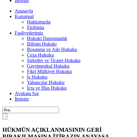
İletişim
Anasayfa
Kurumsal
Hakkımızda
Ekibimiz
Faaliyetlerimiz
Hukuki Danışmanlık
Bilişim Hukuki
Boşanma ve Aile Hukuku
Ceza Hukuku
Şirketler ve Ticaret Hukuku
Gayrimenkul Hukuku
Fikri Mülkiyet Hukuku
İş Hukuku
Yabancılar Hukuku
İcra ve İflas Hukuku
Avukata Sor
İletişim
HÜKMÜN AÇIKLANMASININ GERİ
BIRAKILMASINA İTİRAZIN ANAYASA