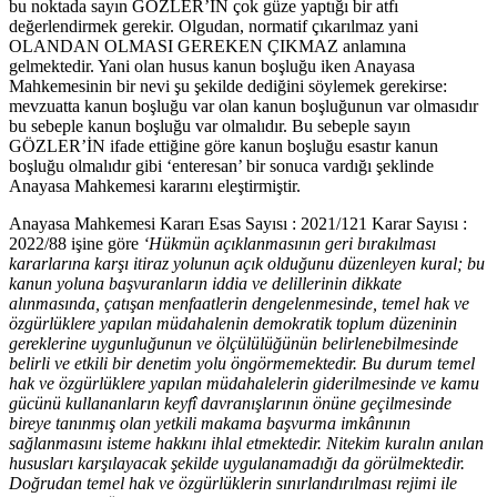
bu noktada sayın GÖZLER’İN çok güze yaptığı bir atfı
değerlendirmek gerekir. Olgudan, normatif çıkarılmaz yani
OLANDAN OLMASI GEREKEN ÇIKMAZ anlamına
gelmektedir. Yani olan husus kanun boşluğu iken Anayasa
Mahkemesinin bir nevi şu şekilde dediğini söylemek gerekirse:
mevzuatta kanun boşluğu var olan kanun boşluğunun var olmasıdır
bu sebeple kanun boşluğu var olmalıdır. Bu sebeple sayın
GÖZLER’İN ifade ettiğine göre kanun boşluğu esastır kanun
boşluğu olmalıdır gibi ‘enteresan’ bir sonuca vardığı şeklinde
Anayasa Mahkemesi kararını eleştirmiştir.
Anayasa Mahkemesi Kararı Esas Sayısı : 2021/121 Karar Sayısı :
2022/88 işine göre
‘
Hükmün açıklanmasının geri bırakılması
kararlarına karşı itiraz yolunun açık olduğunu düzenleyen kural; bu
kanun yoluna başvuranların iddia ve delillerinin dikkate
alınmasında, çatışan menfaatlerin dengelenmesinde, temel hak ve
özgürlüklere yapılan müdahalenin demokratik toplum düzeninin
gereklerine uygunluğunun ve ölçülülüğünün belirlenebilmesinde
belirli ve etkili bir denetim yolu öngörmemektedir. Bu durum temel
hak ve özgürlüklere yapılan müdahalelerin giderilmesinde ve kamu
gücünü kullananların keyfî davranışlarının önüne geçilmesinde
bireye tanınmış olan yetkili makama başvurma imkânının
sağlanmasını isteme hakkını ihlal etmektedir. Nitekim kuralın anılan
hususları karşılayacak şekilde uygulanamadığı da görülmektedir.
Doğrudan temel hak ve özgürlüklerin sınırlandırılması rejimi ile