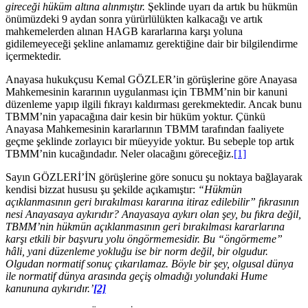
gireceği hüküm altına alınmıştır.
Şeklinde uyarı da artık bu hükmün
önümüzdeki 9 aydan sonra yürürlülükten kalkacağı ve artık
mahkemelerden alınan HAGB kararlarına karşı yoluna
gidilemeyeceği şekline anlamamız gerektiğine dair bir bilgilendirme
içermektedir.
Anayasa hukukçusu Kemal GÖZLER’in görüşlerine göre Anayasa
Mahkemesinin kararının uygulanması için TBMM’nin bir kanuni
düzenleme yapıp ilgili fıkrayı kaldırması gerekmektedir. Ancak bunu
TBMM’nin yapacağına dair kesin bir hüküm yoktur. Çünkü
Anayasa Mahkemesinin kararlarının TBMM tarafından faaliyete
geçme şeklinde zorlayıcı bir müeyyide yoktur. Bu sebeple top artık
TBMM’nin kucağındadır. Neler olacağını göreceğiz.
[1]
Sayın GÖZLERİ’İN görüşlerine göre sonucu şu noktaya bağlayarak
kendisi bizzat hususu şu şekilde açıkamıştır:
“Hükmün
açıklanmasının geri bırakılması kararına itiraz edilebilir” fıkrasının
nesi Anayasaya aykırıdır? Anayasaya aykırı olan şey, bu fıkra değil,
TBMM’nin hükmün açıklanmasının geri bırakılması kararlarına
karşı etkili bir başvuru yolu öngörmemesidir. Bu “öngörmeme”
hâli, yani düzenleme yokluğu ise bir norm değil, bir olgudur.
Olgudan normatif sonuç çıkarılamaz. Böyle bir şey, olgusal dünya
ile normatif dünya arasında geçiş olmadığı yolundaki Hume
kanununa aykırıdır.’
[2]