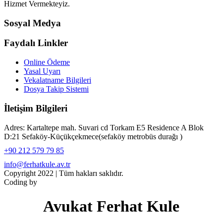
Hizmet Vermekteyiz.
Sosyal Medya
Faydalı Linkler
Online Ödeme
Yasal Uyarı
Vekalatname Bilgileri
Dosya Takip Sistemi
İletişim Bilgileri
Adres: Kartaltepe mah. Suvari cd Torkam E5 Residence A Blok
D:21 Sefaköy-Küçükçekmece(sefaköy metrobüs durağı )
+90 212 579 79 85
info@ferhatkule.av.tr
Copyright 2022 | Tüm hakları saklıdır.
Coding by
TK
Avukat Ferhat Kule