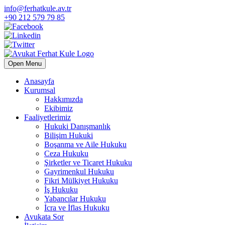
info@ferhatkule.av.tr
+90 212 579 79 85
Open Menu
Anasayfa
Kurumsal
Hakkımızda
Ekibimiz
Faaliyetlerimiz
Hukuki Danışmanlık
Bilişim Hukuki
Boşanma ve Aile Hukuku
Ceza Hukuku
Şirketler ve Ticaret Hukuku
Gayrimenkul Hukuku
Fikri Mülkiyet Hukuku
İş Hukuku
Yabancılar Hukuku
İcra ve İflas Hukuku
Avukata Sor