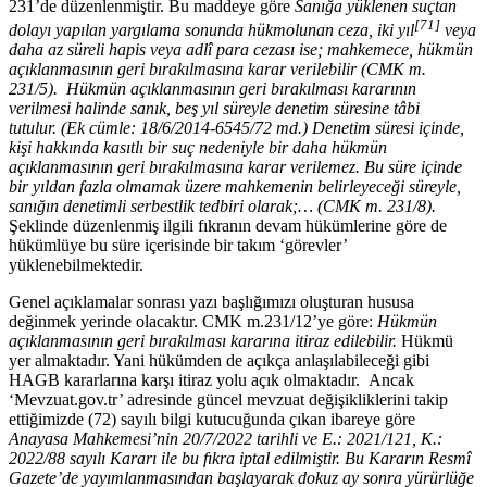
231’de düzenlenmiştir. Bu maddeye göre
Sanığa yüklenen suçtan
[71]
dolayı yapılan yargılama sonunda hükmolunan ceza, iki yıl
veya
daha az süreli hapis veya adlî para cezası ise; mahkemece, hükmün
açıklanmasının geri bırakılmasına karar verilebilir (CMK m.
231/5).
Hükmün açıklanmasının geri bırakılması kararının
verilmesi halinde sanık, beş yıl süreyle denetim süresine tâbi
tutulur. (Ek cümle: 18/6/2014-6545/72 md.) Denetim süresi içinde,
kişi hakkında kasıtlı bir suç nedeniyle bir daha hükmün
açıklanmasının geri bırakılmasına karar verilemez. Bu süre içinde
bir yıldan fazla olmamak üzere mahkemenin belirleyeceği süreyle,
sanığın denetimli serbestlik tedbiri olarak;… (CMK m. 231/8).
Şeklinde düzenlenmiş ilgili fıkranın devam hükümlerine göre de
hükümlüye bu süre içerisinde bir takım ‘görevler’
yüklenebilmektedir.
Genel açıklamalar sonrası yazı başlığımızı oluşturan hususa
değinmek yerinde olacaktır. CMK m.231/12’ye göre:
Hükmün
açıklanmasının geri bırakılması kararına itiraz edilebilir.
Hükmü
yer almaktadır. Yani hükümden de açıkça anlaşılabileceği gibi
HAGB kararlarına karşı itiraz yolu açık olmaktadır. Ancak
‘Mevzuat.gov.tr’ adresinde güncel mevzuat değişikliklerini takip
ettiğimizde (72) sayılı bilgi kutucuğunda çıkan ibareye göre
Anayasa Mahkemesi’nin 20/7/2022 tarihli ve E.: 2021/121, K.:
2022/88 sayılı Kararı ile bu fıkra iptal edilmiştir. Bu Kararın Resmî
Gazete’de yayımlanmasından başlayarak dokuz ay sonra yürürlüğe