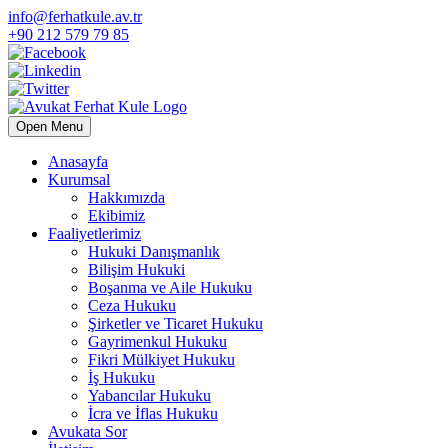
info@ferhatkule.av.tr
+90 212 579 79 85
Open Menu
Anasayfa
Kurumsal
Hakkımızda
Ekibimiz
Faaliyetlerimiz
Hukuki Danışmanlık
Bilişim Hukuki
Boşanma ve Aile Hukuku
Ceza Hukuku
Şirketler ve Ticaret Hukuku
Gayrimenkul Hukuku
Fikri Mülkiyet Hukuku
İş Hukuku
Yabancılar Hukuku
İcra ve İflas Hukuku
Avukata Sor