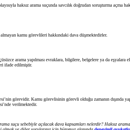
ayısıyla haksız arama suçunda savcılık doğrudan soruşturma açma hakkına
za almayan kamu görevlileri hakkındaki dava düşmektedirler.
lçüsüzce arama yapılması evraklara, bilgilere, belgelere ya da eşyalara
i ifade edilmiştir.
i’nin görevidir. Kamu görevlisinin görevli olduğu zamanın dışında yapt
i’nde verilmektedir.
 arama suçu sebebiyle açılacak dava kapsamları nelerdir? Haksız aram
gi almak ve diğer sorularınız için büromuz alanında
deneyimli avukatl