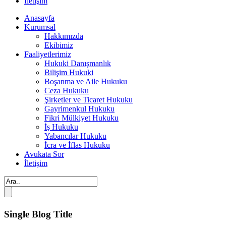
İletişim
Anasayfa
Kurumsal
Hakkımızda
Ekibimiz
Faaliyetlerimiz
Hukuki Danışmanlık
Bilişim Hukuki
Boşanma ve Aile Hukuku
Ceza Hukuku
Şirketler ve Ticaret Hukuku
Gayrimenkul Hukuku
Fikri Mülkiyet Hukuku
İş Hukuku
Yabancılar Hukuku
İcra ve İflas Hukuku
Avukata Sor
İletişim
Single Blog Title