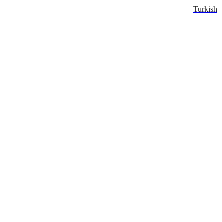
Turkish
Turkish