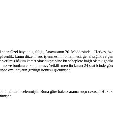
lal eder. Özel hayatın gizliliği, Anayasanın 20. Maddesinde: “Herkes, öz
lî güvenlik, kamu düzeni, suç işlenmesinin önlenmesi, genel sağlık ve g
e verilmiş hâkim kararı olmadıkça; yine bu sebeplere bağlı olarak gecik
namaz ve bunlara el konulamaz. Yetkili merciin kararı 24 saat içinde gö
inde özel hayatın gizliliği konusu işlenmiştir.
ölümünde incelenmiştir. Buna göre haksız arama suçu cezası; ”Hukuka 
lmiştir.