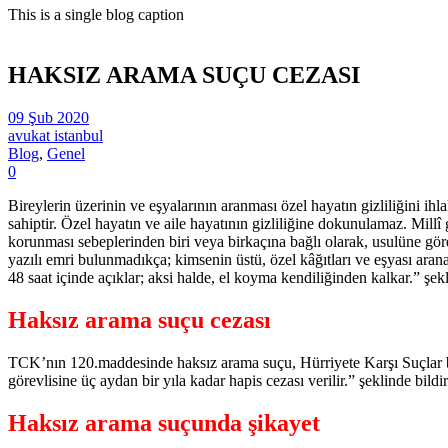
This is a single blog caption
HAKSIZ ARAMA SUÇU CEZASI
09 Şub 2020
avukat istanbul
Blog
,
Genel
0
Bireylerin üzerinin ve eşyalarının aranması özel hayatın gizliliğini ih
sahiptir. Özel hayatın ve aile hayatının gizliliğine dokunulamaz. Mil
korunması sebeplerinden biri veya birkaçına bağlı olarak, usulüne gör
yazılı emri bulunmadıkça; kimsenin üstü, özel kâğıtları ve eşyası ara
48 saat içinde açıklar; aksi halde, el koyma kendiliğinden kalkar.” şekl
Haksız arama suçu cezası
TCK’nın 120.maddesinde haksız arama suçu, Hürriyete Karşı Suçlar b
görevlisine üç aydan bir yıla kadar hapis cezası verilir.” şeklinde bildiri
Haksız arama suçunda şikayet