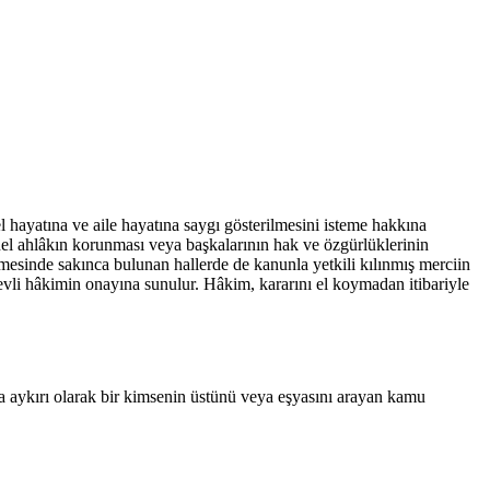
el hayatına ve aile hayatına saygı gösterilmesini isteme hakkına
enel ahlâkın korunması veya başkalarının hak ve özgürlüklerinin
mesinde sakınca bulunan hallerde de kanunla yetkili kılınmış merciin
revli hâkimin onayına sunulur. Hâkim, kararını el koymadan itibariyle
aykırı olarak bir kimsenin üstünü veya eşyasını arayan kamu