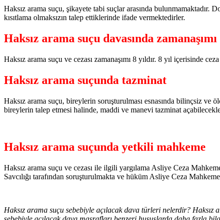
Haksız arama suçu, şikayete tabi suçlar arasında bulunmamaktadır. Dol
kısıtlama olmaksızın talep ettiklerinde ifade vermektedirler.
Haksız arama suçu davasında zamanaşımı
Haksız arama suçu ve cezası zamanaşımı 8 yıldır. 8 yıl içerisinde ce
Haksız arama suçunda tazminat
Haksız arama suçu, bireylerin soruşturulması esnasında bilinçsiz ve ö
bireylerin talep etmesi halinde, maddi ve manevi tazminat açabilecekler
Haksız arama suçunda yetkili mahkeme
Haksız arama suçu ve cezası ile ilgili yargılama Asliye Ceza Mahkemes
Savcılığı tarafından soruşturulmakta ve hüküm Asliye Ceza Mahkemes
Haksız arama suçu sebebiyle açılacak dava türleri nelerdir? Haksız
sebebiyle açılacak dava masrafları benzeri hususlarda daha fazla bil