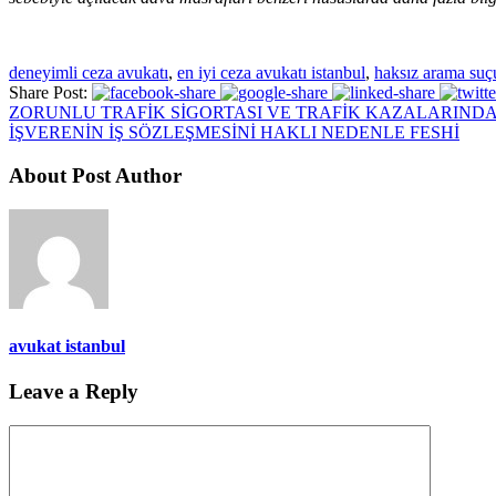
deneyimli ceza avukatı
,
en iyi ceza avukatı istanbul
,
haksız arama suç
Share Post:
ZORUNLU TRAFİK SİGORTASI VE TRAFİK KAZALARINDA
İŞVERENİN İŞ SÖZLEŞMESİNİ HAKLI NEDENLE FESHİ
About Post Author
avukat istanbul
Leave a Reply