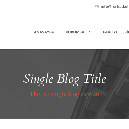
info@ferhatkule
ANASAYFA
KURUMSAL
FAALIYETLERI
Single Blog Title
This is a single blog caption