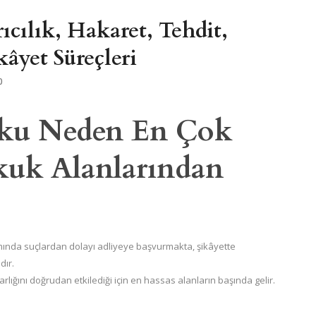
cılık, Hakaret, Tehdit,
âyet Süreçleri
0
uku Neden En Çok
kuk Alanlarından
amında suçlardan dolayı adliyeye başvurmakta, şikâyette
ır.
arlığını doğrudan etkilediği için en hassas alanların başında gelir.