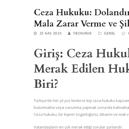
Ceza Hukuku: Dolandırı
Mala Zarar Verme ve Şik
25 KAS 2025
FBCHUKUK
GENEL
Giriş: Ceza Huk
Merak Edilen Hu
Biri?
Türkiye’de her yıl yüz binlerce kişi ceza hukuku kaps
bulunmakta veya savunma yapmak zorunda kalmaktad
Ceza hukuku; bir kişinin özgürlüğünü, itibarını ve mali v
Vatandaşların en çok merak ettiği sorular şunlardır: