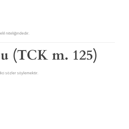
lil niteliğindedir.
çu (TCK m. 125)
dici sözler söylemektir.