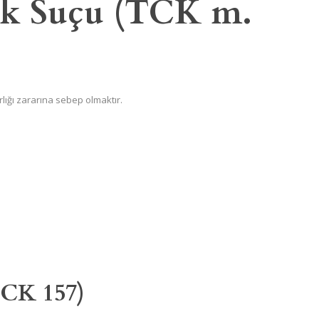
lık Suçu (TCK m.
varlığı zararına sebep olmaktır.
TCK 157)