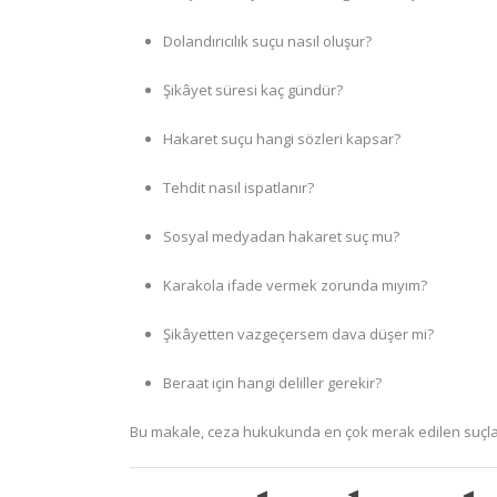
Dolandırıcılık suçu nasıl oluşur?
Şikâyet süresi kaç gündür?
Hakaret suçu hangi sözleri kapsar?
Tehdit nasıl ispatlanır?
Sosyal medyadan hakaret suç mu?
Karakola ifade vermek zorunda mıyım?
Şikâyetten vazgeçersem dava düşer mi?
Beraat için hangi deliller gerekir?
Bu makale, ceza hukukunda en çok merak edilen suçları ay