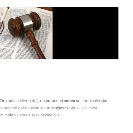
.Zira müvekkilerin doğru
avukatı araması v
e onunla iletişim
esi hayatın dokunuşlarını sunacağımız doğru kişi olması
ı neleri kıstas alarak seçmeliyiz ?