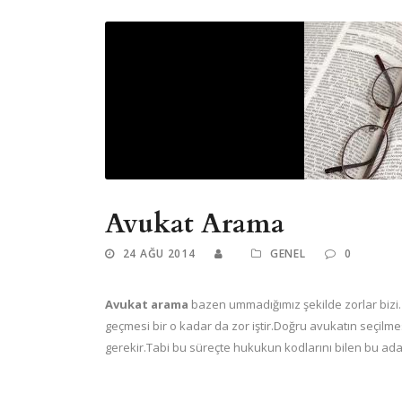
Avukat Arama
24 AĞU 2014
GENEL
0
Avukat arama
bazen ummadığımız şekilde zorlar bizi
geçmesi bir o kadar da zor iştir.Doğru avukatın seçilm
gerekir.Tabi bu süreçte hukukun kodlarını bilen bu adam