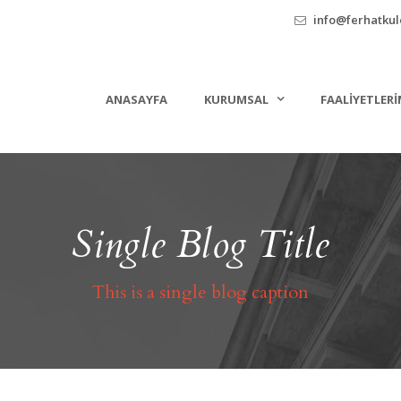
info@ferhatkule
ANASAYFA
KURUMSAL
FAALIYETLERI
Single Blog Title
This is a single blog caption