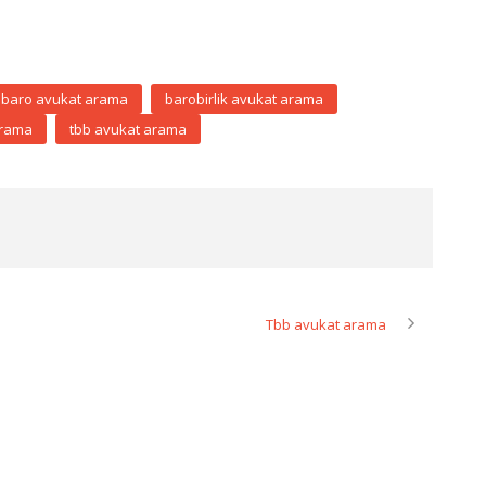
baro avukat arama
barobirlik avukat arama
arama
tbb avukat arama
Tbb avukat arama