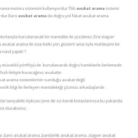
ama motoru sistemini kullanıyordur.Tbb
avukat arama
sistemi
ordur.Baro
avukat arama
da doğru yol fakat avukat arama
orlarıyla kurcalanacak bir mantalite ile çözülmez.Zira stajyer
su avukat arama ile size belki yön gösterir ama öyle muhteşem bir
nasıl yapılır ?
 müvekkil pörtföyü ile kurcalanarak doğru hamlelerle ilerlemedir.
zlı iletişim kuracağınız avukattır.
kat arama sistemlerinin sunduğu avukat değil.
ik bilgi ile ilerleyen mantaleteği çözmüs arkadaşlardır .
lar tanıyabilir.Açıkcası yine de siz kendi kıstaslarınıza bu yukarıda
ı olucaksınız .
,baro avukat arama ,barobirlik avukat arama ,stajyer avukat