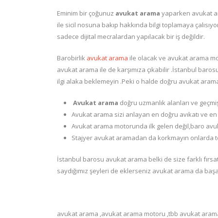
Eminim bir çoğunuz
avukat arama
yaparken avukat ar
ile sicil nosuna bakıp hakkında bilgi toplamaya çalısıy
sadece dijital mecralardan yapılacak bir iş değildir.
Barobirlik
avukat arama
ile olacak ve avukat arama mot
avukat arama ile de karşımıza çıkabilir .İstanbul baro
ilgi alaka beklemeyin .Peki o halde doğru avukat arama 
Avukat arama
doğru uzmanlık alanları ve geçmiş
Avukat arama sizi anlayan en doğru avıkatı ve en hı
Avukat arama motorunda ilk gelen değil,baro avu
Stajyer avukat aramadan da korkmayın onlarda teor
İstanbul barosu avukat arama belki de size farklı fırsat
saydığımız şeyleri de eklerseniz avukat arama da başarı
avukat arama ,avukat arama motoru ,tbb avukat arama 