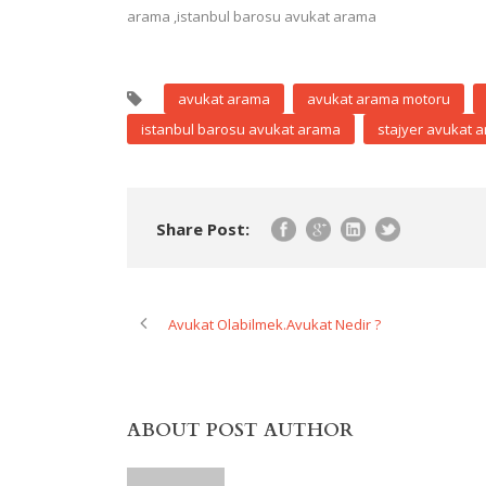
arama ,istanbul barosu avukat arama
avukat arama
avukat arama motoru
istanbul barosu avukat arama
stajyer avukat 
Share Post:
Avukat Olabilmek.Avukat Nedir ?
ABOUT POST AUTHOR