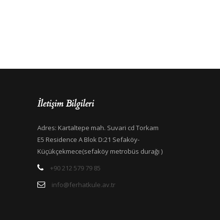
İletişim Bilgileri
Adres: Kartaltepe mah. Suvari cd Torkam
E5 Residence A Blok D:21 Sefaköy-
Küçükçekmece(sefaköy metrobüs durağı )
+90 212 579 79 85
info@ferhatkule.av.tr