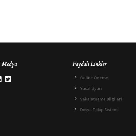
l Medya
Faydalı Linkler
Online Ödeme
Yasal Uyarı
Vekalatname Bilgileri
Dosya Takip Sistemi