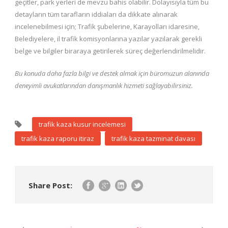
geçitler, park yerleri de mevzu bahis olabilir. Dolayısıyla tüm bu
detayların tüm tarafların iddiaları da dikkate alınarak
incelenebilmesi için; Trafik şubelerine, Karayolları idaresine,
Belediyelere, il trafik komisyonlarına yazılar yazılarak gerekli
belge ve bilgiler biraraya getirilerek süreç değerlendirilmelidir.
Bu konuda daha fazla bilgi ve destek almak için büromuzun alanında
deneyimli avukatlarından danışmanlık hizmeti sağlayabilirsiniz.
trafik kaza kusur incelemesi
trafik kaza raporu itiraz
trafik kaza tazminat davası
Share Post: