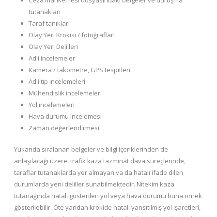
Ceza mahkemesi dosyasındaki belgeler ve duruşma
tutanakları
Taraf tanıkları
Olay Yeri Krokisi / fotoğrafları
Olay Yeri Delilleri
Adli incelemeler
Kamera / takometre, GPS tespitleri
Adli tıp incelemeleri
Mühendislik incelemeleri
Yol incelemeleri
Hava durumu incelemesi
Zaman değerlendirmesi
Yukarıda sıralanan belgeler ve bilgi içeriklerinden de
anlaşılacağı üzere, trafik kaza tazminat dava süreçlerinde,
taraflar tutanaklarda yer almayan ya da hatalı ifade dilen
durumlarda yeni deliller sunabilmektedir. Nitekim kaza
tutanağında hatalı gösterilen yol veya hava durumu buna örnek
gösterilebilir. Öte yandan krokide hatalı yansıtılmış yol işaretleri,