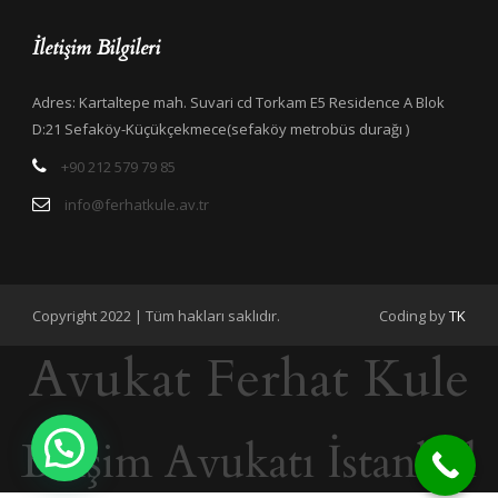
İletişim Bilgileri
Adres: Kartaltepe mah. Suvari cd Torkam E5 Residence A Blok
D:21 Sefaköy-Küçükçekmece(sefaköy metrobüs durağı )
+90 212 579 79 85
info@ferhatkule.av.tr
Copyright 2022 | Tüm hakları saklıdır.
Coding by
TK
Avukat Ferhat Kule
Bilişim Avukatı İstanbul