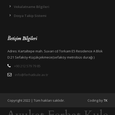
Vekalatname Bilgileri
Dosya Takip Sistemi
İletişim Bilgileri
Adres: Kartaltepe mah. Suvari cd Torkam E5 Residence A Blok
D:21 Sefaköy-Küçükçekmece(sefaköy metrobüs durağı )
+90 212 579 79 85
info@ferhatkule.av.tr
Copyright 2022 | Tüm hakları saklıdır.
Coding by
TK