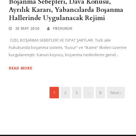
Boşanma Sebepleri, Dava Konusu,
Ayrılık Kararı, Yabancılarda Boşanma
Hallerinde Uygulanacak Rejimi
20 MAY 2026
FBCHUKUK
ÖZEL BOŞANMA SEBEPLERİ VE İSPAT ŞARTLARI Türk aile
hukukunda boşanma sistemi, “kusur” ve “ikame” ilkeleri üzerine
kurgulanmıştır. Kanun koyucu, boşanma nedenlerini genel...
READ MORE
1
2
3
…
8
Next ›