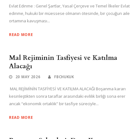
Evlat Edinme : Genel Şartlar, Yasal Çerçeve ve Temel İlkeler Evlat
edinme, hukuki bir müessese olmanın ötesinde, bir çocuğun aile
ortamına kavuşması...
READ MORE
Mal Rejiminin Tasfiyesi ve Katılma
Alacağı
20 MAY 2026
FBCHUKUK
MAL REJİMİNİN TASFİYESİ VE KATILMA ALACAĞI Boşanma kararı
kesinleştikten sonra taraflar arasındaki evlilik birliği sona erer
ancak “ekonomik ortaklık” bir tasfiye süreciyle...
READ MORE