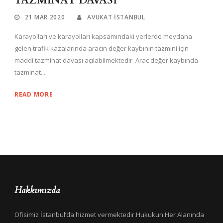
TAZMİNAT DAVASI
21 MAR 2020
AVUKAT ISTANBUL
Karayolları ve karayolları kapsamındaki yerlerde meydana
gelen trafik kazalarında aracın değer kaybının tazmini için
maddi tazminat davası açılabilmektedir. Araç değer kaybında
tazminat...
READ MORE
Hakkımızda
Ofisimiz İstanbul’da hizmet vermektedir.Hukukun Her Alanında