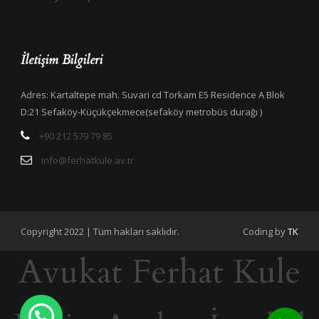
İletişim Bilgileri
Adres: Kartaltepe mah. Suvari cd Torkam E5 Residence A Blok
D:21 Sefaköy-Küçükçekmece(sefaköy metrobüs durağı )
+90 212 579 79 85
info@ferhatkule.av.tr
Copyright 2022 | Tüm hakları saklıdır.
Coding by
TK
Avukat Ferhat Kule