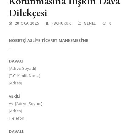
Korunmasına İlişkin Dava
Dilekçesi
20 OCA 2025
FBCHUKUK
GENEL
0
NÖBETÇİ ASLİYE TİCARET MAHKEMESİ’NE
….
DAVACI:
[Adı ve Soyadı]
(T.C. Kimlik No: …)
[Adres]
VEKİLİ:
Av. [Adı ve Soyadı]
[Adres]
[Telefon]
DAVALI: