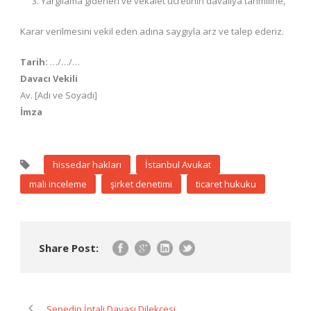
Yargılama giderleri ve vekalet ücretinin davalıya tahmiline,
Karar verilmesini vekil eden adına saygıyla arz ve talep ederiz.
Tarih:
…/…/…
Davacı Vekili
Av. [Adı ve Soyadı]
İmza
hissedar hakları
İstanbul Avukat
mali inceleme
şirket denetimi
ticaret hukuku
Share Post:
Senedin İptali Davası Dilekçesi