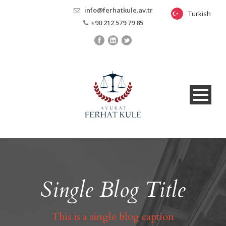
info@ferhatkule.av.tr
Turkish
Turkish
+90 212 579 79 85
Single Blog Title
This is a single blog caption