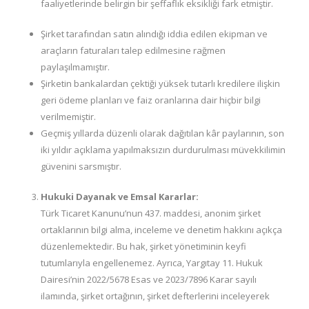
faaliyetlerinde belirgin bir şeffaflık eksikliği fark etmiştir.
Şirket tarafından satın alındığı iddia edilen ekipman ve
araçların faturaları talep edilmesine rağmen
paylaşılmamıştır.
Şirketin bankalardan çektiği yüksek tutarlı kredilere ilişkin
geri ödeme planları ve faiz oranlarına dair hiçbir bilgi
verilmemiştir.
Geçmiş yıllarda düzenli olarak dağıtılan kâr paylarının, son
iki yıldır açıklama yapılmaksızın durdurulması müvekkilimin
güvenini sarsmıştır.
Hukuki Dayanak ve Emsal Kararlar:
Türk Ticaret Kanunu’nun 437. maddesi, anonim şirket
ortaklarının bilgi alma, inceleme ve denetim hakkını açıkça
düzenlemektedir. Bu hak, şirket yönetiminin keyfi
tutumlarıyla engellenemez. Ayrıca, Yargıtay 11. Hukuk
Dairesi’nin 2022/5678 Esas ve 2023/7896 Karar sayılı
ilamında, şirket ortağının, şirket defterlerini inceleyerek