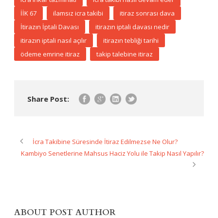
İİK 67
ilamsız icra takibi
itiraz sonrası dava
İtirazın İptali Davası
itirazın iptali davası nedir
itirazın iptali nasıl açılır
itirazın tebliği tarihi
ödeme emrine itiraz
takip talebine itiraz
Share Post:
İcra Takibine Süresinde İtiraz Edilmezse Ne Olur?
Kambiyo Senetlerine Mahsus Haciz Yolu ile Takip Nasıl Yapılır?
ABOUT POST AUTHOR