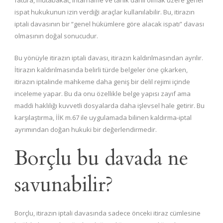
fatura, mutabakat, ihtarname ve tanık dâhil olmak üzere genel
ispat hukukunun izin verdiği araçlar kullanılabilir. Bu, itirazın
iptali davasının bir “genel hükümlere göre alacak ispatı” davası
olmasının doğal sonucudur.
Bu yönüyle itirazın iptali davası, itirazın kaldırılmasından ayrılır.
İtirazın kaldırılmasında belirli türde belgeler öne çıkarken,
itirazın iptalinde mahkeme daha geniş bir delil rejimi içinde
inceleme yapar. Bu da onu özellikle belge yapısı zayıf ama
maddi haklılığı kuvvetli dosyalarda daha işlevsel hale getirir. Bu
karşılaştırma, İİK m.67 ile uygulamada bilinen kaldırma-iptal
ayrımından doğan hukuki bir değerlendirmedir.
Borçlu bu davada ne
savunabilir?
Borçlu, itirazın iptali davasında sadece önceki itiraz cümlesine