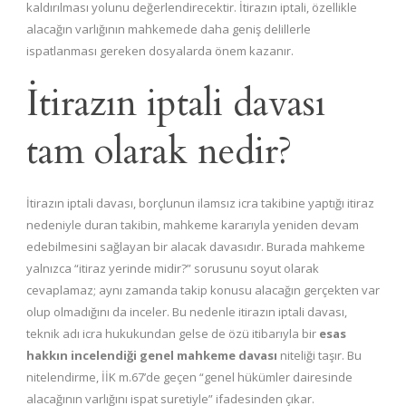
kaldırılması yolunu değerlendirecektir. İtirazın iptali, özellikle
alacağın varlığının mahkemede daha geniş delillerle
ispatlanması gereken dosyalarda önem kazanır.
İtirazın iptali davası
tam olarak nedir?
İtirazın iptali davası, borçlunun ilamsız icra takibine yaptığı itiraz
nedeniyle duran takibin, mahkeme kararıyla yeniden devam
edebilmesini sağlayan bir alacak davasıdır. Burada mahkeme
yalnızca “itiraz yerinde midir?” sorusunu soyut olarak
cevaplamaz; aynı zamanda takip konusu alacağın gerçekten var
olup olmadığını da inceler. Bu nedenle itirazın iptali davası,
teknik adı icra hukukundan gelse de özü itibarıyla bir
esas
hakkın incelendiği genel mahkeme davası
niteliği taşır. Bu
nitelendirme, İİK m.67’de geçen “genel hükümler dairesinde
alacağının varlığını ispat suretiyle” ifadesinden çıkar.