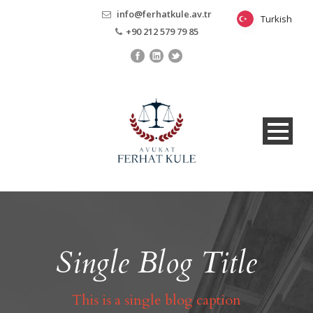
info@ferhatkule.av.tr
Turkish
Turkish
+90 212 579 79 85
Single Blog Title
This is a single blog caption