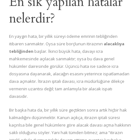
En sık yapılan hatalar
nelerdir?
En yaygın hata, bir yıllık süreyi ödeme emrinin tebliğinden
itibaren sanmaktır. Oysa süre borçlunun itirazının
alacaklıya
tebliğinden
başlar. İkinci büyük hata, davayı icra
mahkemesinde açılacak sanmaktır; oysa bu dava genel
hükümler dairesinde görülür. Üçüncü hata ise sadece icra
dosyasına dayanarak, alacağın esasını yeterince ispatlamadan
dava açmaktır. İtirazın iptali davası, icra müdürlüğüne dilekçe
vermenin uzantısı değil; tam anlamıyla bir alacak ispatı
davasıdır.
Bir başka hata da, bir yıllık süre geçtikten sonra artık hiçbir hak
kalmadığını düşünmektir. Kanun açıkça, itirazın iptali süresi
kaçırılsa bile genel hükümlere göre alacak davası açma hakkının
saklı olduğunu söyler. Yani hak tümden bitmez; ama “itirazın