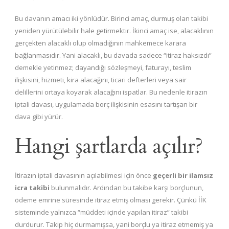
Bu davanın amacı iki yönlüdür. Birinci amaç, durmuş olan takibi
yeniden yürütülebilir hale getirmektir. İkinci amaç ise, alacaklının
gerçekten alacaklı olup olmadığının mahkemece karara
bağlanmasıdır. Yani alacaklı, bu davada sadece “itiraz haksızdı”
demekle yetinmez; dayandığı sözleşmeyi, faturayı, teslim
ilişkisini, hizmeti, kira alacağını, ticari defterleri veya sair
delillerini ortaya koyarak alacağını ispatlar. Bu nedenle itirazın
iptali davası, uygulamada borç ilişkisinin esasını tartışan bir
dava gibi yürür.
Hangi şartlarda açılır?
İtirazın iptali davasının açılabilmesi için önce
geçerli bir ilamsız
icra takibi
bulunmalıdır. Ardından bu takibe karşı borçlunun,
ödeme emrine süresinde itiraz etmiş olması gerekir. Çünkü İİK
sisteminde yalnızca “müddeti içinde yapılan itiraz” takibi
durdurur. Takip hiç durmamışsa, yani borçlu ya itiraz etmemiş ya