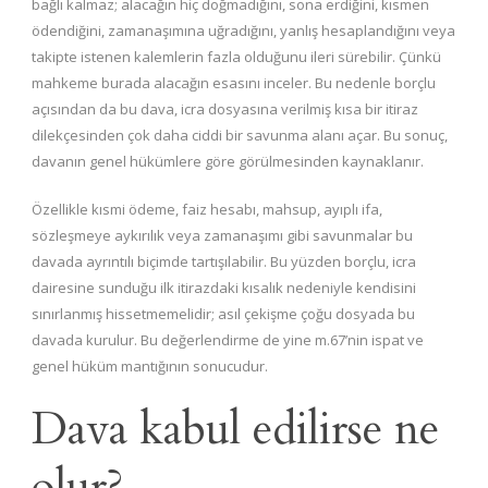
bağlı kalmaz; alacağın hiç doğmadığını, sona erdiğini, kısmen
ödendiğini, zamanaşımına uğradığını, yanlış hesaplandığını veya
takipte istenen kalemlerin fazla olduğunu ileri sürebilir. Çünkü
mahkeme burada alacağın esasını inceler. Bu nedenle borçlu
açısından da bu dava, icra dosyasına verilmiş kısa bir itiraz
dilekçesinden çok daha ciddi bir savunma alanı açar. Bu sonuç,
davanın genel hükümlere göre görülmesinden kaynaklanır.
Özellikle kısmi ödeme, faiz hesabı, mahsup, ayıplı ifa,
sözleşmeye aykırılık veya zamanaşımı gibi savunmalar bu
davada ayrıntılı biçimde tartışılabilir. Bu yüzden borçlu, icra
dairesine sunduğu ilk itirazdaki kısalık nedeniyle kendisini
sınırlanmış hissetmemelidir; asıl çekişme çoğu dosyada bu
davada kurulur. Bu değerlendirme de yine m.67’nin ispat ve
genel hüküm mantığının sonucudur.
Dava kabul edilirse ne
olur?