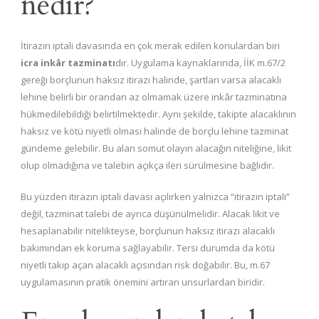
nedir?
İtirazın iptali davasında en çok merak edilen konulardan biri
icra inkâr tazminatı
dır. Uygulama kaynaklarında, İİK m.67/2
gereği borçlunun haksız itirazı halinde, şartları varsa alacaklı
lehine belirli bir orandan az olmamak üzere inkâr tazminatına
hükmedilebildiği belirtilmektedir. Aynı şekilde, takipte alacaklının
haksız ve kötü niyetli olması halinde de borçlu lehine tazminat
gündeme gelebilir. Bu alan somut olayın alacağın niteliğine, likit
olup olmadığına ve talebin açıkça ileri sürülmesine bağlıdır.
Bu yüzden itirazın iptali davası açılırken yalnızca “itirazın iptali”
değil, tazminat talebi de ayrıca düşünülmelidir. Alacak likit ve
hesaplanabilir nitelikteyse, borçlunun haksız itirazı alacaklı
bakımından ek koruma sağlayabilir. Tersi durumda da kötü
niyetli takip açan alacaklı açısından risk doğabilir. Bu, m.67
uygulamasının pratik önemini artıran unsurlardan biridir.