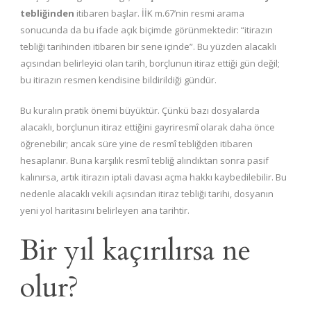
tebliğinden
itibaren başlar. İİK m.67’nin resmi arama
sonucunda da bu ifade açık biçimde görünmektedir: “itirazın
tebliği tarihinden itibaren bir sene içinde”. Bu yüzden alacaklı
açısından belirleyici olan tarih, borçlunun itiraz ettiği gün değil;
bu itirazın resmen kendisine bildirildiği gündür.
Bu kuralın pratik önemi büyüktür. Çünkü bazı dosyalarda
alacaklı, borçlunun itiraz ettiğini gayriresmî olarak daha önce
öğrenebilir; ancak süre yine de resmî tebliğden itibaren
hesaplanır. Buna karşılık resmî tebliğ alındıktan sonra pasif
kalınırsa, artık itirazın iptali davası açma hakkı kaybedilebilir. Bu
nedenle alacaklı vekili açısından itiraz tebliği tarihi, dosyanın
yeni yol haritasını belirleyen ana tarihtir.
Bir yıl kaçırılırsa ne
olur?