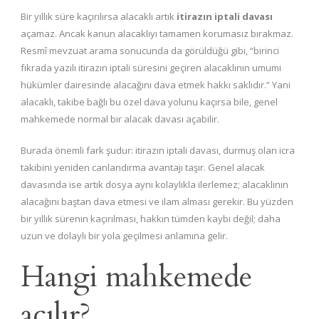
Bir yıllık süre kaçırılırsa alacaklı artık
itirazın iptali davası
açamaz. Ancak kanun alacaklıyı tamamen korumasız bırakmaz.
Resmî mevzuat arama sonucunda da görüldüğü gibi, “birinci
fıkrada yazılı itirazın iptali süresini geçiren alacaklının umumi
hükümler dairesinde alacağını dava etmek hakkı saklıdır.” Yani
alacaklı, takibe bağlı bu özel dava yolunu kaçırsa bile, genel
mahkemede normal bir alacak davası açabilir.
Burada önemli fark şudur: itirazın iptali davası, durmuş olan icra
takibini yeniden canlandırma avantajı taşır. Genel alacak
davasında ise artık dosya aynı kolaylıkla ilerlemez; alacaklının
alacağını baştan dava etmesi ve ilam alması gerekir. Bu yüzden
bir yıllık sürenin kaçırılması, hakkın tümden kaybı değil; daha
uzun ve dolaylı bir yola geçilmesi anlamına gelir.
Hangi mahkemede
açılır?