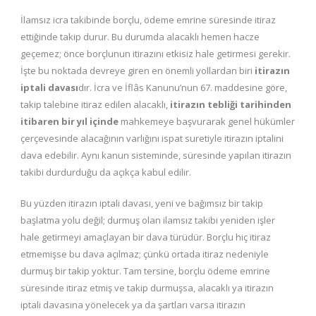
İlamsız icra takibinde borçlu, ödeme emrine süresinde itiraz
ettiğinde takip durur. Bu durumda alacaklı hemen hacze
geçemez; önce borçlunun itirazını etkisiz hale getirmesi gerekir.
İşte bu noktada devreye giren en önemli yollardan biri
itirazın
iptali davası
dır. İcra ve İflâs Kanunu’nun 67. maddesine göre,
takip talebine itiraz edilen alacaklı,
itirazın tebliği tarihinden
itibaren bir yıl içinde
mahkemeye başvurarak genel hükümler
çerçevesinde alacağının varlığını ispat suretiyle itirazın iptalini
dava edebilir. Aynı kanun sisteminde, süresinde yapılan itirazın
takibi durdurduğu da açıkça kabul edilir.
Bu yüzden itirazın iptali davası, yeni ve bağımsız bir takip
başlatma yolu değil; durmuş olan ilamsız takibi yeniden işler
hale getirmeyi amaçlayan bir dava türüdür. Borçlu hiç itiraz
etmemişse bu dava açılmaz; çünkü ortada itiraz nedeniyle
durmuş bir takip yoktur. Tam tersine, borçlu ödeme emrine
süresinde itiraz etmiş ve takip durmuşsa, alacaklı ya itirazın
iptali davasına yönelecek ya da şartları varsa itirazın