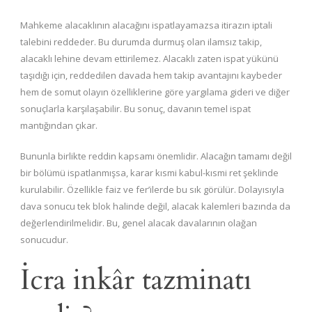
Mahkeme alacaklının alacağını ispatlayamazsa itirazın iptali
talebini reddeder. Bu durumda durmuş olan ilamsız takip,
alacaklı lehine devam ettirilemez. Alacaklı zaten ispat yükünü
taşıdığı için, reddedilen davada hem takip avantajını kaybeder
hem de somut olayın özelliklerine göre yargılama gideri ve diğer
sonuçlarla karşılaşabilir. Bu sonuç, davanın temel ispat
mantığından çıkar.
Bununla birlikte reddin kapsamı önemlidir. Alacağın tamamı değil
bir bölümü ispatlanmışsa, karar kısmi kabul-kısmi ret şeklinde
kurulabilir. Özellikle faiz ve fer’ilerde bu sık görülür. Dolayısıyla
dava sonucu tek blok halinde değil, alacak kalemleri bazında da
değerlendirilmelidir. Bu, genel alacak davalarının olağan
sonucudur.
İcra inkâr tazminatı