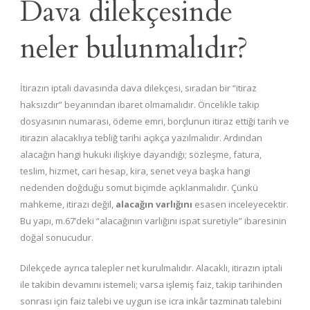
Dava dilekçesinde
neler bulunmalıdır?
İtirazın iptali davasında dava dilekçesi, sıradan bir “itiraz
haksızdır” beyanından ibaret olmamalıdır. Öncelikle takip
dosyasının numarası, ödeme emri, borçlunun itiraz ettiği tarih ve
itirazın alacaklıya tebliğ tarihi açıkça yazılmalıdır. Ardından
alacağın hangi hukuki ilişkiye dayandığı; sözleşme, fatura,
teslim, hizmet, cari hesap, kira, senet veya başka hangi
nedenden doğduğu somut biçimde açıklanmalıdır. Çünkü
mahkeme, itirazı değil,
alacağın varlığını
esasen inceleyecektir.
Bu yapı, m.67’deki “alacağının varlığını ispat suretiyle” ibaresinin
doğal sonucudur.
Dilekçede ayrıca talepler net kurulmalıdır. Alacaklı, itirazın iptali
ile takibin devamını istemeli; varsa işlemiş faiz, takip tarihinden
sonrası için faiz talebi ve uygun ise icra inkâr tazminatı talebini