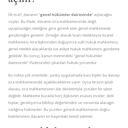
İİK m.67, davanın “
genel hükümler dairesinde
” açılacağını
söyler. Bu ifade, davanın icra mahkemesinde değil;
uyuşmazlığın niteliğine göre görevli olan genel mahkemede
görüleceğini gösterir. Örneğin alacak ticari nitelikteyse ticaret
mahkemesi, kira ilişkisinden doğuyorsa sulh hukuk mahkemesi,
genel nitelikli alacaklarda ise asliye hukuk mahkemesi gündeme
gelebilir. Bu sonuç, kanun metnindeki “genel hükümler
dairesinde” ifadesinden çıkarılan hukuki yorumdur.
Bu nokta çok önemlidir; çünkü uygulamada bazı kişiler bu davayı
icra mahkemesinde açabileceklerini sanır. Oysa itirazın iptali
davası, icra mahkemesinin dar denetimiyle çözülen bir işlem
değildir. Mahkeme burada borç ilişkisinin esasını inceler, delil
toplar, gerekiyorsa bilirkişi değerlendirir ve sonunda alacağın
varlığına hükmeder. Bu yüzden görevli mahkemenin doğru
belirlenmesi davanın en başındaki temel adımdır.