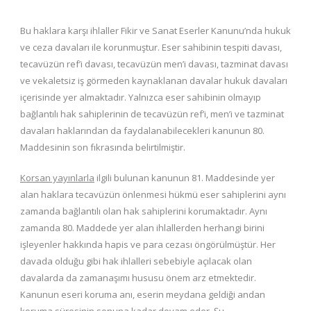
Bu haklara karşı ihlaller Fikir ve Sanat Eserler Kanunu’nda hukuk
ve ceza davaları ile korunmuştur. Eser sahibinin tespiti davası,
tecavüzün ref’i davası, tecavüzün men’i davası, tazminat davası
ve vekaletsiz iş görmeden kaynaklanan davalar hukuk davaları
içerisinde yer almaktadır. Yalnızca eser sahibinin olmayıp
bağlantılı hak sahiplerinin de tecavüzün ref’i, men’i ve tazminat
davaları haklarından da faydalanabilecekleri kanunun 80.
Maddesinin son fıkrasında belirtilmiştir.
Korsan yayınlarla
ilgili bulunan kanunun 81. Maddesinde yer
alan haklara tecavüzün önlenmesi hükmü eser sahiplerini aynı
zamanda bağlantılı olan hak sahiplerini korumaktadır. Aynı
zamanda 80. Maddede yer alan ihlallerden herhangi birini
işleyenler hakkında hapis ve para cezası öngörülmüştür. Her
davada olduğu gibi hak ihlalleri sebebiyle açılacak olan
davalarda da zamanaşımı hususu önem arz etmektedir.
Kanunun eseri koruma anı, eserin meydana geldiği andan
koruma süresinin sonuna kadar devam eder. Şu