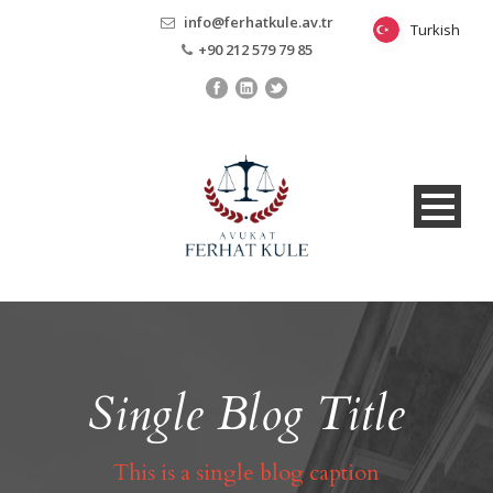
info@ferhatkule.av.tr
Turkish
Turkish
+90 212 579 79 85
Single Blog Title
This is a single blog caption