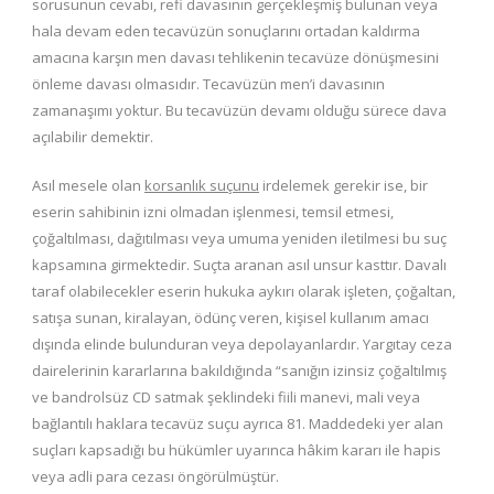
sorusunun cevabı, refi davasının gerçekleşmiş bulunan veya
hala devam eden tecavüzün sonuçlarını ortadan kaldırma
amacına karşın men davası tehlikenin tecavüze dönüşmesini
önleme davası olmasıdır. Tecavüzün men’i davasının
zamanaşımı yoktur. Bu tecavüzün devamı olduğu sürece dava
açılabilir demektir.
Asıl mesele olan
korsanlık suçunu
irdelemek gerekir ise, bir
eserin sahibinin izni olmadan işlenmesi, temsil etmesi,
çoğaltılması, dağıtılması veya umuma yeniden iletilmesi bu suç
kapsamına girmektedir. Suçta aranan asıl unsur kasttır. Davalı
taraf olabilecekler eserin hukuka aykırı olarak işleten, çoğaltan,
satışa sunan, kiralayan, ödünç veren, kişisel kullanım amacı
dışında elinde bulunduran veya depolayanlardır. Yargıtay ceza
dairelerinin kararlarına bakıldığında “sanığın izinsiz çoğaltılmış
ve bandrolsüz CD satmak şeklindeki fiili manevi, mali veya
bağlantılı haklara tecavüz suçu ayrıca 81. Maddedeki yer alan
suçları kapsadığı bu hükümler uyarınca hâkim kararı ile hapis
veya adli para cezası öngörülmüştür.