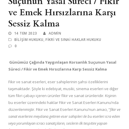
Suçunun Yasal Süreci / Fikir
ve Emek Hırsızlarına Karşı
Sessiz Kalma
14 TEM 2023
ADMIN
BILIŞIM HUKUKU
,
FIKRI VE SINAI HAKLAR HUKUKU
0
Günümüz Çağında Yaygınlaşan Korsanlık Suçunun Yasal
Süreci / Fikir ve Emek Hırsızlarına Karşı Sessiz Kalma
Fikir ve sanat eserleri, eser sahiplerinin şahsi özelliklerini
taşımaktadır. Şöyle ki edebiyat, musiki, sinema eserleri ve diğer
tüm fikri çabayı içeren ürünler fikir ve sanat ürünleridir. Kişinin
bu eserler üzerindeki haklar Fikir ve Sanat Eserleri Kanunu’nda
düzenlenmiştir. Fikir ve Sanat Eserleri Kanunu’nun amacı, “
fikir ve
sanat eserlerini meydana getiren eser sahipleri ile bu eserleri icra eden
veya yorumlayan icracı sanatçıların, seslerin ilk tespitini yapan