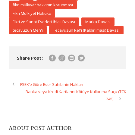
fikri mülkiyet hakkının korunması
Fikri Mülkiyet Hukuku
Fikri ve Sanat Eserleri İhlali Davası
Marka Davası
tecavüzün Men'i
Tecavüzün Ref’i (Kaldırılması) Davası
Share Post:
FSEK’e Göre Eser Sahibinin Hakları
Banka veya Kredi Kartlarını Kötüye Kullanma Suçu (TCK
245)
ABOUT POST AUTHOR