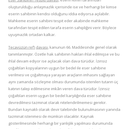
oluşturulduğu anlaşmazlık içerisinde ise ve herhangi bir kimse
eserin sahibinin kendisi olduğunu iddia ediyorsa açılabilir.
Mahkeme eserin sahibini tespit eder akabinde mahkeme
tarafından tespit edilen tarafa eserin sahipliğini verir. Böylece
uyuşmazlık ortadan kalkar.
Tecavüzün ref’i
davası
, kanunun 66. Maddesinde genel olarak
tanımlanmıştır. Özetle hak sahibinin hakları ihlal edilmişse ve bu
ihlal devam ediyor ise açılacak olan dava türüdür. İzinsiz
çoğaltılan kopyalarının uygun bir bedel ile eser sahibine
verilmesi ve çoğaltmaya yarayan araçların imhasını sağlayan
aynı zamanda sözleşme olması durumunda istenilen tutarın üç
katının talep edilmesine imkân veren dava türüdür. İzinsiz
çoğaltılan eserin uygun bir bedel karşılığında eser sahibine
devredilmesi tazminat olarak nitelendirilmemesi gerekir.
Bundan kaynaklı olarak devir talebinde bulunulmasının yanında
tazminat istenmesi de mümkün olacaktır. Kaynak
gösterilmesinde herhangi bir yanlışlık yapılması durumunda