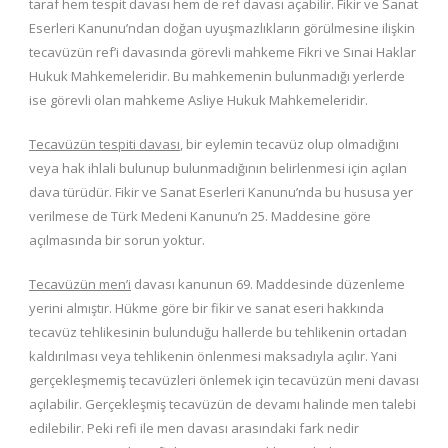
taraf hem tespit davası hem de ref davası açabilir. Fikir ve Sanat
Eserleri Kanunu’ndan doğan uyuşmazlıkların görülmesine ilişkin
tecavüzün ref’i davasında görevli mahkeme Fikri ve Sınai Haklar
Hukuk Mahkemeleridir. Bu mahkemenin bulunmadığı yerlerde
ise görevli olan mahkeme Asliye Hukuk Mahkemeleridir.
Tecavüzün tespiti davası
, bir eylemin tecavüz olup olmadığını
veya hak ihlali bulunup bulunmadığının belirlenmesi için açılan
dava türüdür. Fikir ve Sanat Eserleri Kanunu’nda bu hususa yer
verilmese de Türk Medeni Kanunu’n 25. Maddesine göre
açılmasında bir sorun yoktur.
Tecavüzün men’i
davası kanunun 69. Maddesinde düzenleme
yerini almıştır. Hükme göre bir fikir ve sanat eseri hakkında
tecavüz tehlikesinin bulunduğu hallerde bu tehlikenin ortadan
kaldırılması veya tehlikenin önlenmesi maksadıyla açılır. Yani
gerçekleşmemiş tecavüzleri önlemek için tecavüzün meni davası
açılabilir. Gerçekleşmiş tecavüzün de devamı halinde men talebi
edilebilir. Peki refi ile men davası arasındaki fark nedir