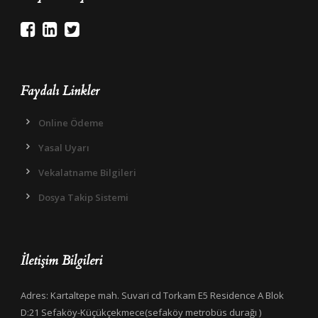
Faydalı Linkler
Online Ödeme
Yasal Uyarı
Vekalatname Bilgileri
Dosya Takip Sistemi
İletişim Bilgileri
Adres: Kartaltepe mah. Suvari cd Torkam E5 Residence A Blok
D:21 Sefaköy-Küçükçekmece(sefaköy metrobüs durağı )