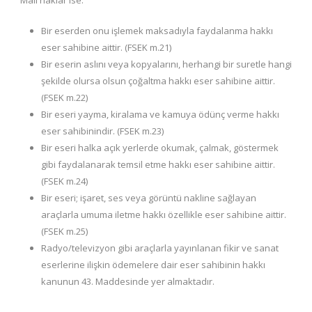
Bir eserden onu işlemek maksadıyla faydalanma hakkı
eser sahibine aittir. (FSEK m.21)
Bir eserin aslını veya kopyalarını, herhangi bir suretle hangi
şekilde olursa olsun çoğaltma hakkı eser sahibine aittir.
(FSEK m.22)
Bir eseri yayma, kiralama ve kamuya ödünç verme hakkı
eser sahibinindir. (FSEK m.23)
Bir eseri halka açık yerlerde okumak, çalmak, göstermek
gibi faydalanarak temsil etme hakkı eser sahibine aittir.
(FSEK m.24)
Bir eseri; işaret, ses veya görüntü nakline sağlayan
araçlarla umuma iletme hakkı özellikle eser sahibine aittir.
(FSEK m.25)
Radyo/televizyon gibi araçlarla yayınlanan fikir ve sanat
eserlerine ilişkin ödemelere dair eser sahibinin hakkı
kanunun 43. Maddesinde yer almaktadır.