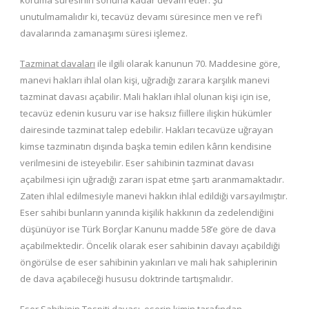
unutulmamalıdır ki, tecavüz devamı süresince men ve ref’i
davalarında zamanaşımı süresi işlemez.
Tazminat davaları
ile ilgili olarak kanunun 70. Maddesine göre,
manevi hakları ihlal olan kişi, uğradığı zarara karşılık manevi
tazminat davası açabilir. Mali hakları ihlal olunan kişi için ise,
tecavüz edenin kusuru var ise haksız fiillere ilişkin hükümler
dairesinde tazminat talep edebilir. Hakları tecavüze uğrayan
kimse tazminatın dışında başka temin edilen kârın kendisine
verilmesini de isteyebilir. Eser sahibinin tazminat davası
açabilmesi için uğradığı zararı ispat etme şartı aranmamaktadır.
Zaten ihlal edilmesiyle manevi hakkın ihlal edildiği varsayılmıştır.
Eser sahibi bunların yanında kişilik hakkının da zedelendiğini
düşünüyor ise Türk Borçlar Kanunu madde 58’e göre de dava
açabilmektedir. Öncelik olarak eser sahibinin davayı açabildiği
öngörülse de eser sahibinin yakınları ve mali hak sahiplerinin
de dava açabileceği hususu doktrinde tartışmalıdır.
Eser Sahibinin Tespiti davası,
eserin kimin tarafından