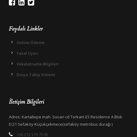
Faydalı Linkler
Online Ödeme
Yasal Uyarı
Vekalatname Bilgileri
Dosya Takip Sistemi
İletişim Bilgileri
Adres: Kartaltepe mah. Suvari cd Torkam E5 Residence A Blok
D:21 Sefaköy-Küçükçekmece(sefaköy metrobüs durağı )
+90 212 579 79 85