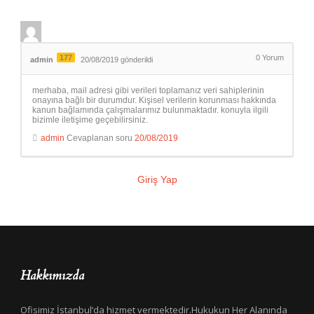
177
0
Yorum
admin
20/08/2019 gönderildi
merhaba, mail adresi gibi verileri toplamanız veri sahiplerinin
onayına bağlı bir durumdur. Kişisel verilerin korunması hakkında
kanun bağlamında çalışmalarımız bulunmaktadır. konuyla ilgili
bizimle iletişime geçebilirsiniz.
admin
Cevaplanan soru
20/08/2019
Giriş Yap
Hakkımızda
Ofisimiz İstanbul’da hizmet vermektedir.Hukukun Her Alanında