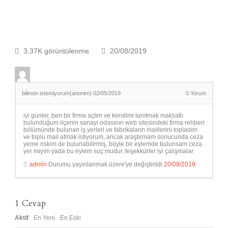
3.37K görüntülenme
20/08/2019
bilinsin istemiyorum(anonim)
02/05/2019
0
Yorum
iyi günler, ben bir firma açtım ve kendimi tanıtmak maksatlı
bulunduğum ilçenin sanayi odasının web sitesindeki firma rehberi
bölümünde bulunan iş yerleri ve fabrikaların maillerini topladım
ve toplu mail atmak istiyorum, ancak araştırmam sonucunda ceza
yeme riskim de bulunabilirmiş, böyle bir eylemde bulunsam ceza
yer miyim yada bu eylem suç mudur, teşekkürler iyi çalışmalar
admin
Durumu yayınlanmak üzere'ye değiştirildi
20/08/2019
1
Cevap
Aktif
En Yeni
En Eski