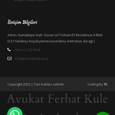
İletişim Bilgileri
Adres: Kartaltepe mah. Suvari cd Torkam E5 Residence A Blok
D:21 Sefaköy-Küçükçekmece(sefaköy metrobüs durağı )
+90 212 579 79 85
info@ferhatkule.av.tr
Copyright 2022 | Tüm hakları saklıdır.
Coding by
TK
Avukat Ferhat Kule