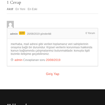
1
Cevap
Aktif
En Yeni
En Eski
177
0
Yorum
admin
20/08/2019 gönderildi
merhaba, mail adresi gibi verileri toplamanız veri sahiplerinin
onayına bağlı bir durumdur. Kişisel verilerin korunması hakkında
kanun bağlamında çalışmalarımız bulunmaktadır. konuyla ilgili
bizimle iletişime geçebilirsiniz.
admin
Cevaplanan soru
20/08/2019
Giriş Yap