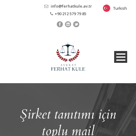
info@ferhatkule.av.tr
Turkish
Turkish
+90 212 579 79 85
Şirket tanıtımı için
toplu mail